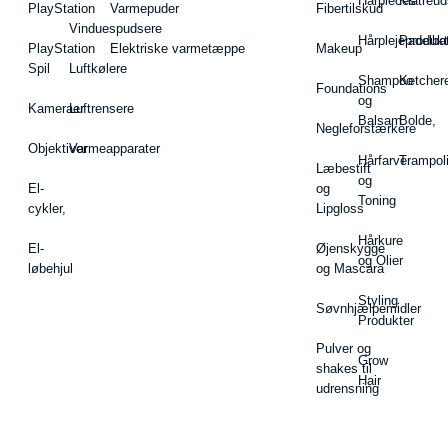
Hårpieces
Klatreud
PlayStation
Varmepuder
Fibertilskud
Vinduespudsere
Hårplejeprodukt
Padelba
PlayStation
Elektriske varmetæppe
Makeup
Spil
Luftkølere
Shampoo
Ketcher
Foundations
og
Kameraer
Luftrensere
Balsam
Bolde,
Negleforstærkere
Objektiver
Varmeapparater
Hårfarve
Trampol
Læbestift
og
El-
og
Toning
cykler,
Lipgloss
Hårkure
El-
Øjenskygge
og Olier
løbehjul
og Mascara
Styling
Søvnhjælpemidler
Produkter
Pulver og
Grow
shakes til
Hair
udrensning