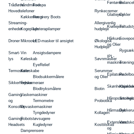
Føntørrer
Balance
Trådløse
håndmikser
Fodspa
Hovedtelefoner
Rynkecremer
Glattejern
Cykler
Køkkenvægt
Recovery Boots
Streaming-
Allergivenlig
Krøllejern
Teltudst
enheder
Kogeplade
Lysterapilamper
hudpleje
Hårkure
Sovepos
Droner
Mikroovn
LED-masker til ansigtet
Økologisk
og Olier
Hudpleje
Rygsæk
Smart-
Vin
Ansigtsdampere
IPL-
lys
Køleskab
Søvnmasker
maskiner
Træning
EyeRelief
Termostater
Køleskabe
Serummer
Epilatorer
Padelbo
Blodsukkermålere
og Olier
Sikkerhedskameraer
Fryser
Skønhedsredsk
Kajakke
Blodtryksmålere
Biotin
Gaming
Vaskemaskiner
Håropsætningst
Snorkel
og
Termometre
Probiotika
Konsoller
Opvaskemaskiner
Hårmasker
Dykkeru
Tyngdedyner
Kollagen
Gaming-
Robotstøvsugere
Extensions
Vandsk
Headsets
Kugledyner
Kosttilskud
og
Damprensere