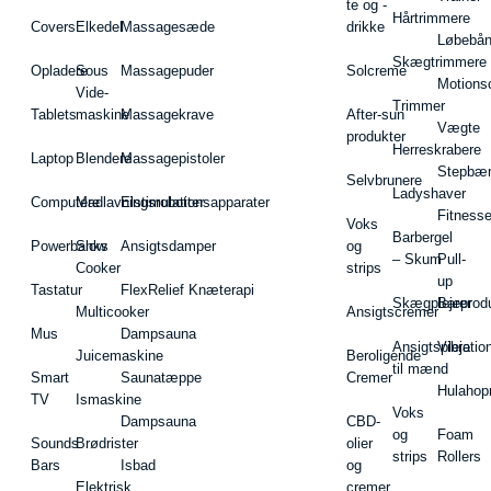
te og -
Hårtrimmere
Covers
Elkedel
Massagesæde
drikke
Løbebå
Skægtrimmere
Opladere
Sous
Massagepuder
Solcreme
Motions
Vide-
Trimmer
Tablets
maskine
Massagekrave
After-sun
Vægte
produkter
Herreskrabere
Laptop
Blendere
Massagepistoler
Stepbæ
Selvbrunere
Ladyshaver
Computere
Madlavningsrobotter
Elstimulationsapparater
Fitnesse
Voks
Barbergel
Powerbanks
Slow
Ansigtsdamper
og
– Skum
Pull-
Cooker
strips
up
Tastatur
FlexRelief Knæterapi
Skægplejeprodu
Barer
Multicooker
Ansigtscremer
Mus
Dampsauna
Ansigtspleje
Vibratio
Juicemaskine
Beroligende
til mænd
Smart
Saunatæppe
Cremer
Hulahop
TV
Ismaskine
Voks
Dampsauna
CBD-
og
Foam
Sounds
Brødrister
olier
strips
Rollers
Bars
Isbad
og
Elektrisk
cremer