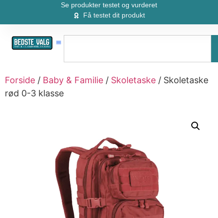
Se produkter testet og vurderet
Få testet dit produkt
Forside
/
Baby & Familie
/
Skoletaske
/ Skoletaske
rød 0-3 klasse