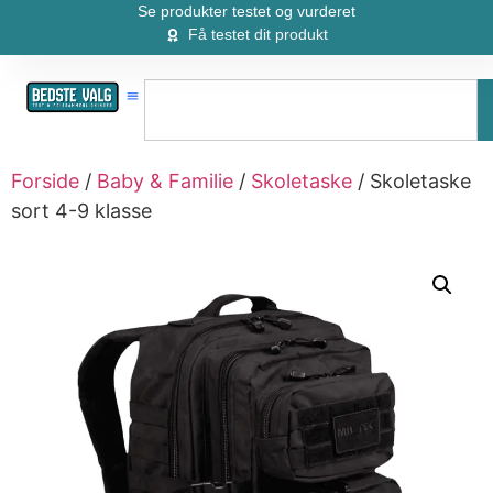
Se produkter testet og vurderet
Få testet dit produkt
Forside
/
Baby & Familie
/
Skoletaske
/ Skoletaske
sort 4-9 klasse