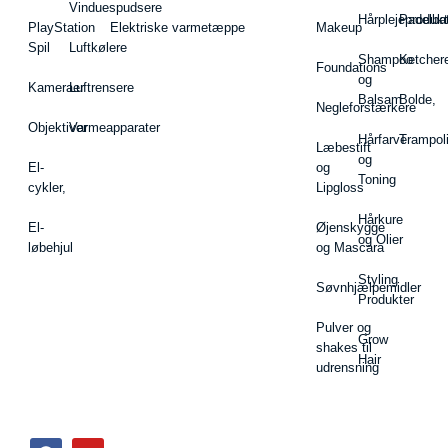
Vinduespudsere
Hårplejeprodukt
Padelba
PlayStation
Elektriske varmetæppe
Makeup
Spil
Luftkølere
Shampoo
Ketcher
Foundations
og
Kameraer
Luftrensere
Balsam
Bolde,
Negleforstærkere
Objektiver
Varmeapparater
Hårfarve
Trampol
Læbestift
og
El-
og
Toning
cykler,
Lipgloss
Hårkure
El-
Øjenskygge
og Olier
løbehjul
og Mascara
Styling
Søvnhjælpemidler
Produkter
Pulver og
Grow
shakes til
Hair
udrensning