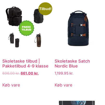
Tilbud!
Skoletaske tilbud |
Skoletaske Satch
Pakketilbud 4-9 klasse
Nordic Blue
696.00
kr.
661.00
kr.
1,199.95
kr.
Køb vare
Køb vare