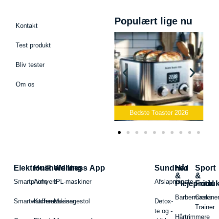
Populært lige nu
Kontakt
Test produkt
Bliv tester
Om os
Podcast Mikrofon
2026
Bedste Toaster 2026
Bedste Elkedel 2
Elektronik
Husholdning
Wellness App
Sundhed
Hår
Sport
&
&
Smartphone
Airfryers
IPL-maskiner
Afslapningste
Plejeproduk
Fritid
Barbermaskiner
Cross
Smartwatches
Kaffemaskiner
Massagestol
Detox-
Trainer
te og -
Hårtrimmere