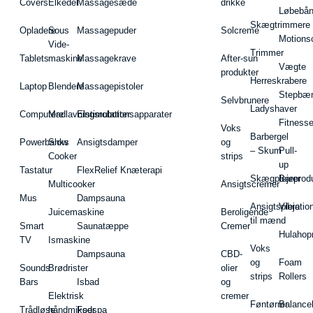
Covers
Elkedel
Massagesæde
drikke
Løbebå
Skægtrimmere
Opladere
Sous
Massagepuder
Solcreme
Motions
Vide-
Trimmer
Tablets
maskine
Massagekrave
After-sun
Vægte
produkter
Herreskrabere
Laptop
Blendere
Massagepistoler
Stepbæ
Selvbrunere
Ladyshaver
Computere
Madlavningsrobotter
Elstimulationsapparater
Fitnesse
Voks
Barbergel
Powerbanks
Slow
Ansigtsdamper
og
– Skum
Pull-
Cooker
strips
up
Tastatur
FlexRelief Knæterapi
Skægplejeprodu
Barer
Multicooker
Ansigtscremer
Mus
Dampsauna
Ansigtspleje
Vibratio
Juicemaskine
Beroligende
til mænd
Smart
Saunatæppe
Cremer
Hulahop
TV
Ismaskine
Voks
Dampsauna
CBD-
og
Foam
Sounds
Brødrister
olier
strips
Rollers
Bars
Isbad
og
Elektrisk
cremer
Føntørrer
Balance
Trådløse
håndmikser
Fodspa