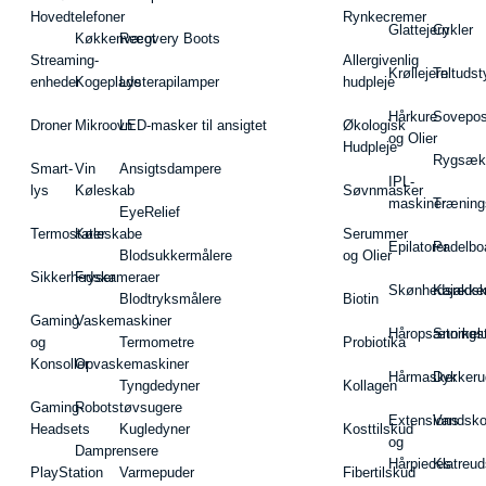
Hovedtelefoner
Rynkecremer
Glattejern
Cykler
Køkkenvægt
Recovery Boots
Streaming-
Allergivenlig
Krøllejern
Teltudst
enheder
Kogeplade
Lysterapilamper
hudpleje
Hårkure
Sovepos
Droner
Mikroovn
LED-masker til ansigtet
Økologisk
og Olier
Hudpleje
Rygsæk
Smart-
Vin
Ansigtsdampere
IPL-
lys
Køleskab
Søvnmasker
maskiner
Træning
EyeRelief
Termostater
Køleskabe
Serummer
Epilatorer
Padelbo
Blodsukkermålere
og Olier
Sikkerhedskameraer
Fryser
Skønhedsredsk
Kajakke
Blodtryksmålere
Biotin
Gaming
Vaskemaskiner
Håropsætningst
Snorkel
og
Termometre
Probiotika
Konsoller
Opvaskemaskiner
Hårmasker
Dykkeru
Tyngdedyner
Kollagen
Gaming-
Robotstøvsugere
Extensions
Vandsk
Headsets
Kugledyner
Kosttilskud
og
Damprensere
Hårpieces
Klatreud
PlayStation
Varmepuder
Fibertilskud