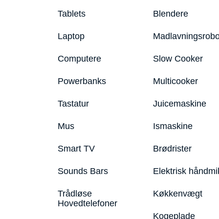
Tablets
Blendere
Laptop
Madlavningsrobo
Computere
Slow Cooker
Powerbanks
Multicooker
Tastatur
Juicemaskine
Mus
Ismaskine
Smart TV
Brødrister
Sounds Bars
Elektrisk håndmi
Trådløse
Køkkenvægt
Hovedtelefoner
Kogeplade