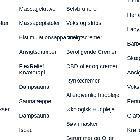
Trim
Massagekrave
Selvbrunere
Herr
tter
Massagepistoler
Voks og strips
Lady
Elstimulationsapparater
Ansigtscremer
Barb
Ansigtsdamper
Beroligende Cremer
Skæg
FlexRelief
CBD-olier og cremer
Knæterapi
Ansi
Rynkecremer
Dampsauna
Voks 
Allergivenlig hudpleje
Saunatæppe
Fønt
kser
Økologisk Hudpleje
Dampsauna
Glatt
Søvnmasker
Isbad
Krøll
Serummer og Olier