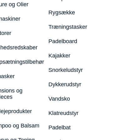
ure og Olier
Rygsække
maskiner
Træningstasker
torer
Padelboard
hedsredskaber
Kajakker
psætningstilbehør
Snorkeludstyr
asker
Dykkerudstyr
nsions og
ieces
Vandsko
lejeprodukter
Klatreudstyr
poo og Balsam
Padelbat
arve og Toning