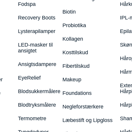
Fodspa
Hårk
Biotin
Recovery Boots
IPL-
Probiotika
Lysterapilamper
Epila
Kollagen
LED-masker til
Skøn
ansigtet
Kosttilskud
Håro
Ansigtsdampere
Fibertilskud
Hårm
EyeRelief
r
Makeup
Exte
Blodsukkermålere
Hårp
e
Foundations
Blodtryksmålere
Hårp
Negleforstærkere
Termometre
Sham
Læbestift og Lipgloss
Tyngdedyner
Hårf