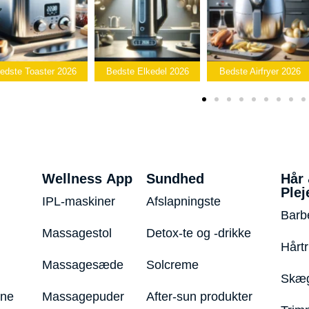
e Toaster 2026
Bedste Elkedel 2026
Bedste Airfryer 2026
Wellness App
Sundhed
Hår
Plej
IPL-maskiner
Afslapningste
Barb
Massagestol
Detox-te og -drikke
Hårt
Massagesæde
Solcreme
Skæg
ine
Massagepuder
After-sun produkter