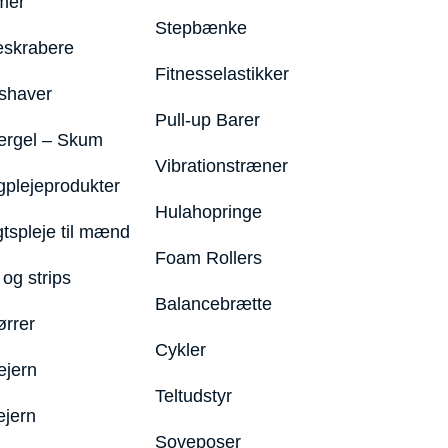
mer
Stepbænke
eskrabere
Fitnesselastikker
shaver
Pull-up Barer
ergel – Skum
Vibrationstræner
plejeprodukter
Hulahopringe
gtspleje til mænd
Foam Rollers
og strips
Balancebrætte
ørrer
Cykler
ejern
Teltudstyr
ejern
Soveposer