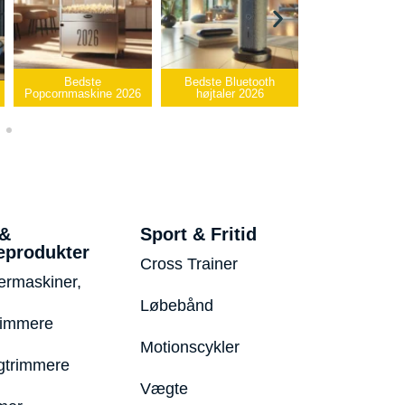
Bedste
Bedste Bluetooth
Bedste infrarøde
Popcornmaskine 2026
højtaler 2026
varmepude 2026
 &
Sport & Fritid
eprodukter
Cross Trainer
ermaskiner,
Løbebånd
rimmere
Motionscykler
trimmere
Vægte