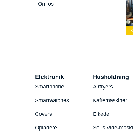
Om os
melærke
Bedste Led
Bedste Podcast
Lommelygte 2026
Mikrofon 2026
Bedst
Elektronik
Husholdning
Smartphone
Airfryers
Smartwatches
Kaffemaskiner
Covers
Elkedel
Opladere
Sous Vide-mask