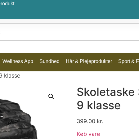
produkt
Wellness App
Sundhed
Hår & Plejeprodukter
Sport & Fr
9 klasse
Skoletaske 
9 klasse
399.00
kr.
Køb vare