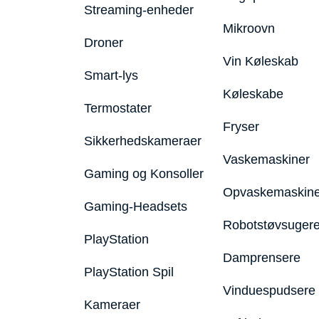
Streaming-enheder
Mikroovn
Droner
Vin Køleskab
Smart-lys
Køleskabe
Termostater
Fryser
Sikkerhedskameraer
Vaskemaskiner
Gaming og Konsoller
Opvaskemaskine
Gaming-Headsets
Robotstøvsuger
PlayStation
Damprensere
PlayStation Spil
Vinduespudsere
Kameraer