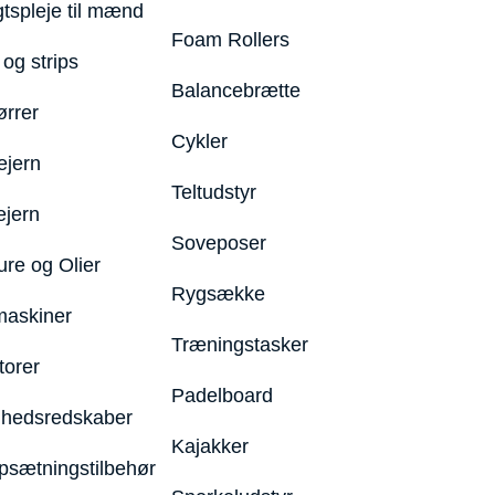
gtspleje til mænd
Foam Rollers
og strips
Balancebrætte
ørrer
Cykler
ejern
Teltudstyr
ejern
Soveposer
ure og Olier
Rygsække
maskiner
Træningstasker
torer
Padelboard
hedsredskaber
Kajakker
psætningstilbehør