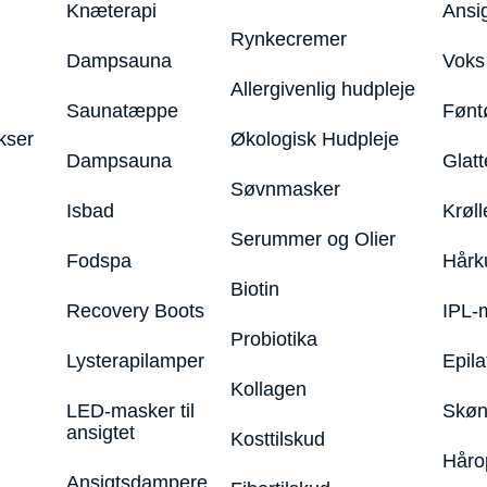
Knæterapi
Ansi
Rynkecremer
Dampsauna
Voks 
Allergivenlig hudpleje
Saunatæppe
Fønt
kser
Økologisk Hudpleje
Dampsauna
Glatt
Søvnmasker
Isbad
Krøll
Serummer og Olier
Fodspa
Hårk
Biotin
Recovery Boots
IPL-
Probiotika
Lysterapilamper
Epila
Kollagen
LED-masker til
Skøn
ansigtet
Kosttilskud
Håro
Ansigtsdampere