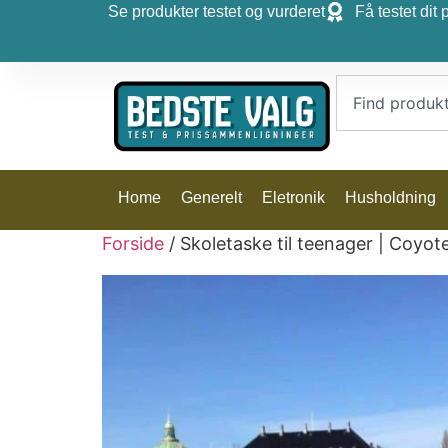
Se produkter testet og vurderet
Få testet dit 
Home
Generelt
Eletronik
Husholdning
Forside
/ Skoletaske til teenager | Coyot