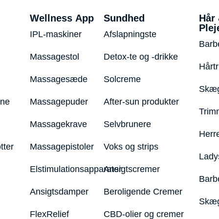
Wellness App
Sundhed
Hår
Plej
IPL-maskiner
Afslapningste
Barb
Massagestol
Detox-te og -drikke
Hårt
Massagesæde
Solcreme
Skæg
ine
Massagepuder
After-sun produkter
Trim
Massagekrave
Selvbrunere
Herr
tter
Massagepistoler
Voks og strips
Lady
Elstimulationsapparater
Ansigtscremer
Barb
Ansigtsdamper
Beroligende Cremer
Skæg
FlexRelief
CBD-olier og cremer