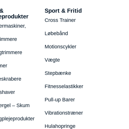
 &
Sport & Fritid
eprodukter
Cross Trainer
ermaskiner,
Løbebånd
rimmere
Motionscykler
trimmere
Vægte
mer
Stepbænke
eskrabere
Fitnesselastikker
shaver
Pull-up Barer
ergel – Skum
Vibrationstræner
plejeprodukter
Hulahopringe