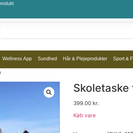
produkt
Wellness App
Sundhed
Hår & Plejeprodukter
Sport & Fr
e
Skoletaske 
399.00
kr.
Køb vare