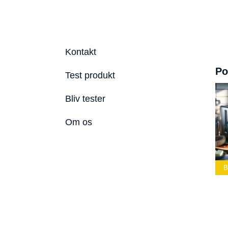
Kontakt
Po
Test produkt
Bliv tester
Om os
dste Led
Bedste Podcast
lygte 2026
Mikrofon 2026
Bedste Toaster 2026