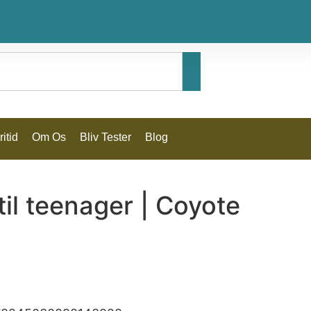
itid
Om Os
Bliv Tester
Blog
til teenager | Coyote