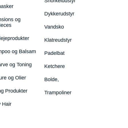
Snorkeludstyr
asker
Dykkerudstyr
nsions og
ieces
Vandsko
lejeprodukter
Klatreudstyr
poo og Balsam
Padelbat
arve og Toning
Ketchere
ure og Olier
Bolde,
ng Produkter
Trampoliner
 Hair