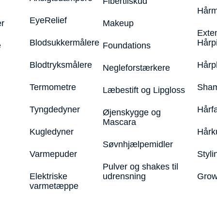
Fibertilskud
Hårm
EyeRelief
r
Makeup
Exte
Blodsukkermålere
Hårp
e
Foundations
Blodtryksmålere
Hårp
Negleforstærkere
Termometre
Sham
Læbestift og Lipgloss
Tyngdedyner
Hårf
Øjenskygge og
Mascara
Kugledyner
Hårk
Søvnhjælpemidler
Varmepuder
Styli
Pulver og shakes til
Elektriske
udrensning
Grow
varmetæppe