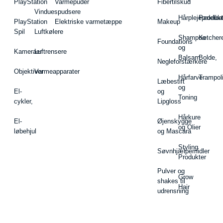
PlayStation
Varmepuder
Fibertilskud
Vinduespudsere
Hårplejeprodukt
Padelba
PlayStation
Elektriske varmetæppe
Makeup
Spil
Luftkølere
Shampoo
Ketcher
Foundations
og
Kameraer
Luftrensere
Balsam
Bolde,
Negleforstærkere
Objektiver
Varmeapparater
Hårfarve
Trampol
Læbestift
og
El-
og
Toning
cykler,
Lipgloss
Hårkure
El-
Øjenskygge
og Olier
løbehjul
og Mascara
Styling
Søvnhjælpemidler
Produkter
Pulver og
Grow
shakes til
Hair
udrensning