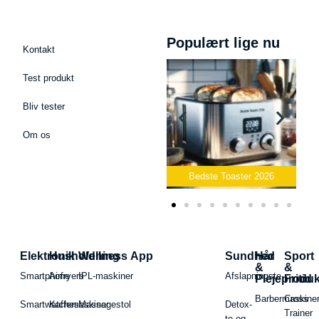
Populært lige nu
Kontakt
Test produkt
Bliv tester
Om os
Bedste Podcast Mikrofon
2026
Bedste Toaster 2026
Elektronik
Husholdning
Wellness App
Sundhed
Hår
Sport
&
&
Smartphone
Airfryers
IPL-maskiner
Afslapningste
Plejeproduk
Fritid
Barbermaskiner
Cross
Smartwatches
Kaffemaskiner
Massagestol
Detox-
Trainer
te og -