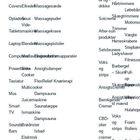
Hårtrimmere
Covers
Elkedel
Massagesæde
drikke
Løbebå
Skægtrimmere
Opladere
Sous
Massagepuder
Solcreme
Motions
Vide-
Trimmer
Tablets
maskine
Massagekrave
After-sun
Vægte
produkter
Herreskrabere
Laptop
Blendere
Massagepistoler
Stepbæ
Selvbrunere
Ladyshaver
Computere
Madlavningsrobotter
Elstimulationsapparater
Fitnesse
Voks
Barbergel
Powerbanks
Slow
Ansigtsdamper
og
– Skum
Pull-
Cooker
strips
up
Tastatur
FlexRelief Knæterapi
Skægplejeprodu
Barer
Multicooker
Ansigtscremer
Mus
Dampsauna
Ansigtspleje
Vibratio
Juicemaskine
Beroligende
til mænd
Smart
Saunatæppe
Cremer
Hulahop
TV
Ismaskine
Voks
Dampsauna
CBD-
og
Foam
Sounds
Brødrister
olier
strips
Rollers
Bars
Isbad
og
Elektrisk
cremer