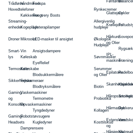
Føntørrer
Balance
Trådløse
håndmikser
Fodspa
Hovedtelefoner
Rynkecremer
Glattejern
Cykler
Køkkenvægt
Recovery Boots
Streaming-
Allergivenlig
Krøllejern
Teltudst
enheder
Kogeplade
Lysterapilamper
hudpleje
Hårkure
Sovepos
Droner
Mikroovn
LED-masker til ansigtet
Økologisk
og Olier
Hudpleje
Rygsæk
Smart-
Vin
Ansigtsdampere
IPL-
lys
Køleskab
Søvnmasker
maskiner
Træning
EyeRelief
Termostater
Køleskabe
Serummer
Epilatorer
Padelbo
Blodsukkermålere
og Olier
Sikkerhedskameraer
Fryser
Skønhedsredsk
Kajakke
Blodtryksmålere
Biotin
Gaming
Vaskemaskiner
Håropsætningst
Snorkel
og
Termometre
Probiotika
Konsoller
Opvaskemaskiner
Hårmasker
Dykkeru
Tyngdedyner
Kollagen
Gaming-
Robotstøvsugere
Extensions
Vandsk
Headsets
Kugledyner
Kosttilskud
og
Damprensere
Hårpieces
Klatreud