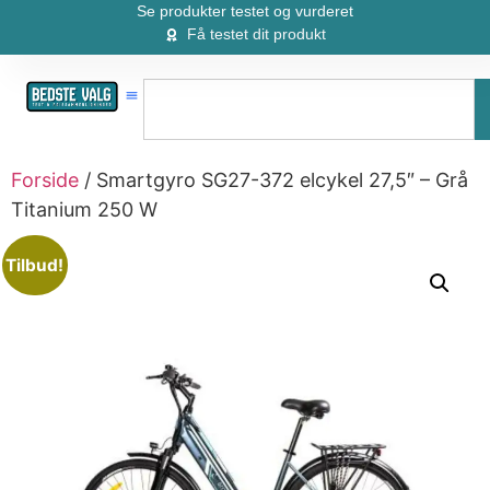
Se produkter testet og vurderet
Få testet dit produkt
Forside
/ Smartgyro SG27-372 elcykel 27,5″ – Grå
Titanium 250 W
Tilbud!