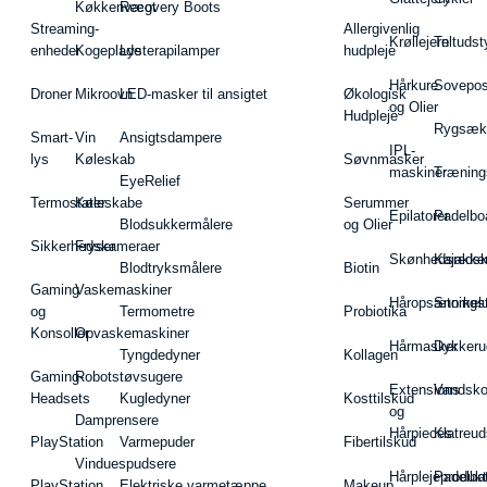
Køkkenvægt
Recovery Boots
Streaming-
Allergivenlig
Krøllejern
Teltudst
enheder
Kogeplade
Lysterapilamper
hudpleje
Hårkure
Sovepos
Droner
Mikroovn
LED-masker til ansigtet
Økologisk
og Olier
Hudpleje
Rygsæk
Smart-
Vin
Ansigtsdampere
IPL-
lys
Køleskab
Søvnmasker
maskiner
Træning
EyeRelief
Termostater
Køleskabe
Serummer
Epilatorer
Padelbo
Blodsukkermålere
og Olier
Sikkerhedskameraer
Fryser
Skønhedsredsk
Kajakke
Blodtryksmålere
Biotin
Gaming
Vaskemaskiner
Håropsætningst
Snorkel
og
Termometre
Probiotika
Konsoller
Opvaskemaskiner
Hårmasker
Dykkeru
Tyngdedyner
Kollagen
Gaming-
Robotstøvsugere
Extensions
Vandsk
Headsets
Kugledyner
Kosttilskud
og
Damprensere
Hårpieces
Klatreud
PlayStation
Varmepuder
Fibertilskud
Vinduespudsere
Hårplejeprodukt
Padelba
PlayStation
Elektriske varmetæppe
Makeup