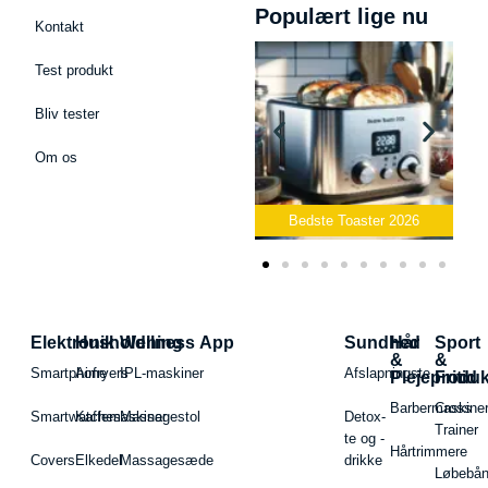
Populært lige nu
Kontakt
Test produkt
Bliv tester
Om os
Bedste Podcast Mikrofon
2026
Bedste Toaster 2026
Elektronik
Husholdning
Wellness App
Sundhed
Hår
Sport
&
&
Smartphone
Airfryers
IPL-maskiner
Afslapningste
Plejeproduk
Fritid
Barbermaskiner
Cross
Smartwatches
Kaffemaskiner
Massagestol
Detox-
Trainer
te og -
Hårtrimmere
Covers
Elkedel
Massagesæde
drikke
Løbebå