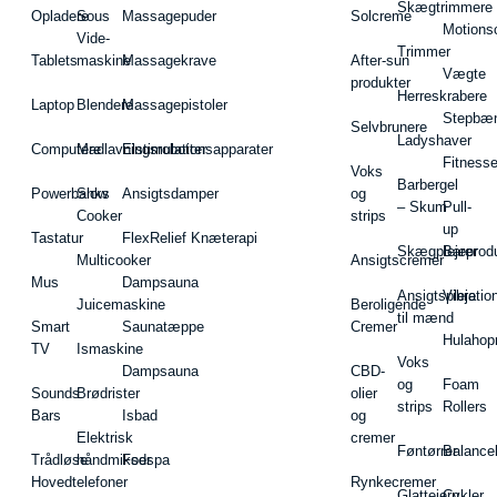
Skægtrimmere
Opladere
Sous
Massagepuder
Solcreme
Motions
Vide-
Trimmer
Tablets
maskine
Massagekrave
After-sun
Vægte
produkter
Herreskrabere
Laptop
Blendere
Massagepistoler
Stepbæ
Selvbrunere
Ladyshaver
Computere
Madlavningsrobotter
Elstimulationsapparater
Fitnesse
Voks
Barbergel
Powerbanks
Slow
Ansigtsdamper
og
– Skum
Pull-
Cooker
strips
up
Tastatur
FlexRelief Knæterapi
Skægplejeprodu
Barer
Multicooker
Ansigtscremer
Mus
Dampsauna
Ansigtspleje
Vibratio
Juicemaskine
Beroligende
til mænd
Smart
Saunatæppe
Cremer
Hulahop
TV
Ismaskine
Voks
Dampsauna
CBD-
og
Foam
Sounds
Brødrister
olier
strips
Rollers
Bars
Isbad
og
Elektrisk
cremer
Føntørrer
Balance
Trådløse
håndmikser
Fodspa
Hovedtelefoner
Rynkecremer
Glattejern
Cykler