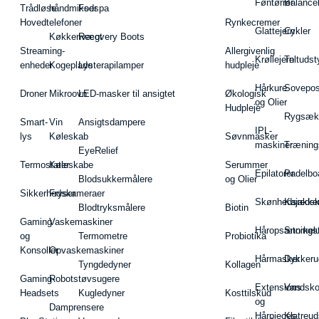
Føntørrer
Balance
Trådløse
håndmikser
Fodspa
Hovedtelefoner
Rynkecremer
Glattejern
Cykler
Køkkenvægt
Recovery Boots
Streaming-
Allergivenlig
Krøllejern
Teltudst
enheder
Kogeplade
Lysterapilamper
hudpleje
Hårkure
Sovepos
Droner
Mikroovn
LED-masker til ansigtet
Økologisk
og Olier
Hudpleje
Rygsæk
Smart-
Vin
Ansigtsdampere
IPL-
lys
Køleskab
Søvnmasker
maskiner
Træning
EyeRelief
Termostater
Køleskabe
Serummer
Epilatorer
Padelbo
Blodsukkermålere
og Olier
Sikkerhedskameraer
Fryser
Skønhedsredsk
Kajakke
Blodtryksmålere
Biotin
Gaming
Vaskemaskiner
Håropsætningst
Snorkel
og
Termometre
Probiotika
Konsoller
Opvaskemaskiner
Hårmasker
Dykkeru
Tyngdedyner
Kollagen
Gaming-
Robotstøvsugere
Extensions
Vandsk
Headsets
Kugledyner
Kosttilskud
og
Damprensere
Hårpieces
Klatreud