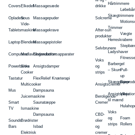
Hårtrimmere
Covers
Elkedel
Massagesæde
drikke
Løbebå
Skægtrimmere
Opladere
Sous
Massagepuder
Solcreme
Motions
Vide-
Trimmer
Tablets
maskine
Massagekrave
After-sun
Vægte
produkter
Herreskrabere
Laptop
Blendere
Massagepistoler
Stepbæ
Selvbrunere
Ladyshaver
Computere
Madlavningsrobotter
Elstimulationsapparater
Fitnesse
Voks
Barbergel
Powerbanks
Slow
Ansigtsdamper
og
– Skum
Pull-
Cooker
strips
up
Tastatur
FlexRelief Knæterapi
Skægplejeprodu
Barer
Multicooker
Ansigtscremer
Mus
Dampsauna
Ansigtspleje
Vibratio
Juicemaskine
Beroligende
til mænd
Smart
Saunatæppe
Cremer
Hulahop
TV
Ismaskine
Voks
Dampsauna
CBD-
og
Foam
Sounds
Brødrister
olier
strips
Rollers
Bars
Isbad
og
Elektrisk
cremer