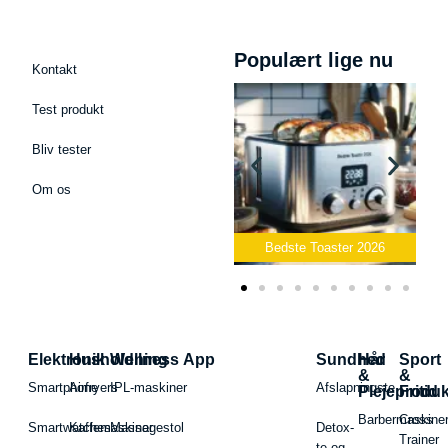
Populært lige nu
Kontakt
Test produkt
Bliv tester
Om os
Bedste Podcast Mikrofon
2026
Bedste Toaster 2026
Elektronik
Husholdning
Wellness App
Sundhed
Hår
Sport
&
&
Smartphone
Airfryers
IPL-maskiner
Afslapningste
Plejeproduk
Fritid
Barbermaskiner
Cross
Smartwatches
Kaffemaskiner
Massagestol
Detox-
Trainer
te og -