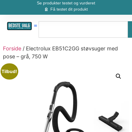
Se produkter testet og vurderet
Få testet dit produkt
Forside
/ Electrolux EB51C2GG støvsuger med
pose – grå, 750 W
Tilbud!