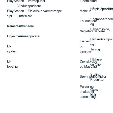
PlayStation
Varmepuder
Fibertilskud
Vinduespudsere
Hårplejeprodukt
Padelba
PlayStation
Elektriske varmetæppe
Makeup
Spil
Luftkølere
Shampoo
Ketcher
Foundations
og
Kameraer
Luftrensere
Balsam
Bolde,
Negleforstærkere
Objektiver
Varmeapparater
Hårfarve
Trampol
Læbestift
og
El-
og
Toning
cykler,
Lipgloss
Hårkure
El-
Øjenskygge
og Olier
løbehjul
og Mascara
Styling
Søvnhjælpemidler
Produkter
Pulver og
Grow
shakes til
Hair
udrensning