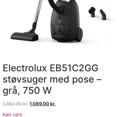
Electrolux EB51C2GG
støvsuger med pose –
grå, 750 W
1,362.00
kr.
1,089.00
kr.
Køb vare