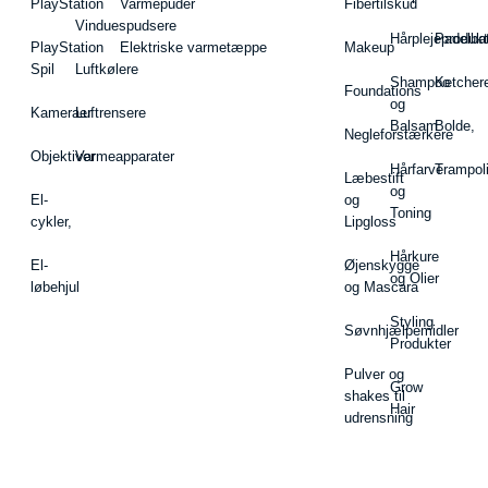
PlayStation
Varmepuder
Fibertilskud
Vinduespudsere
Hårplejeprodukt
Padelba
PlayStation
Elektriske varmetæppe
Makeup
Spil
Luftkølere
Shampoo
Ketcher
Foundations
og
Kameraer
Luftrensere
Balsam
Bolde,
Negleforstærkere
Objektiver
Varmeapparater
Hårfarve
Trampol
Læbestift
og
El-
og
Toning
cykler,
Lipgloss
Hårkure
El-
Øjenskygge
og Olier
løbehjul
og Mascara
Styling
Søvnhjælpemidler
Produkter
Pulver og
Grow
shakes til
Hair
udrensning