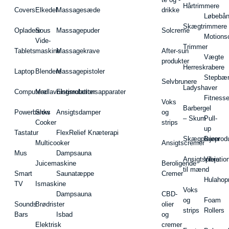
Hårtrimmere
Covers
Elkedel
Massagesæde
drikke
Løbebå
Skægtrimmere
Opladere
Sous
Massagepuder
Solcreme
Motions
Vide-
Trimmer
Tablets
maskine
Massagekrave
After-sun
Vægte
produkter
Herreskrabere
Laptop
Blendere
Massagepistoler
Stepbæ
Selvbrunere
Ladyshaver
Computere
Madlavningsrobotter
Elstimulationsapparater
Fitnesse
Voks
Barbergel
Powerbanks
Slow
Ansigtsdamper
og
– Skum
Pull-
Cooker
strips
up
Tastatur
FlexRelief Knæterapi
Skægplejeprodu
Barer
Multicooker
Ansigtscremer
Mus
Dampsauna
Ansigtspleje
Vibratio
Juicemaskine
Beroligende
til mænd
Smart
Saunatæppe
Cremer
Hulahop
TV
Ismaskine
Voks
Dampsauna
CBD-
og
Foam
Sounds
Brødrister
olier
strips
Rollers
Bars
Isbad
og
Elektrisk
cremer