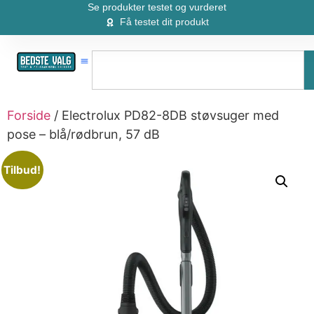
Se produkter testet og vurderet
Få testet dit produkt
Forside
/ Electrolux PD82-8DB støvsuger med
pose – blå/rødbrun, 57 dB
Tilbud!