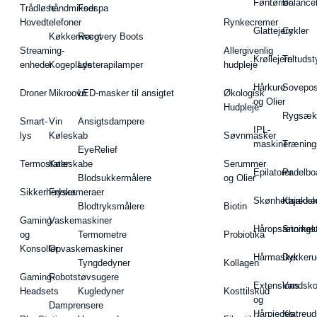
Føntørrer
Balance
Trådløse
håndmikser
Fodspa
Hovedtelefoner
Rynkecremer
Glattejern
Cykler
Køkkenvægt
Recovery Boots
Streaming-
Allergivenlig
Krøllejern
Teltudst
enheder
Kogeplade
Lysterapilamper
hudpleje
Hårkure
Sovepos
Droner
Mikroovn
LED-masker til ansigtet
Økologisk
og Olier
Hudpleje
Rygsæk
Smart-
Vin
Ansigtsdampere
IPL-
lys
Køleskab
Søvnmasker
maskiner
Træning
EyeRelief
Termostater
Køleskabe
Serummer
Epilatorer
Padelbo
Blodsukkermålere
og Olier
Sikkerhedskameraer
Fryser
Skønhedsredsk
Kajakke
Blodtryksmålere
Biotin
Gaming
Vaskemaskiner
Håropsætningst
Snorkel
og
Termometre
Probiotika
Konsoller
Opvaskemaskiner
Hårmasker
Dykkeru
Tyngdedyner
Kollagen
Gaming-
Robotstøvsugere
Extensions
Vandsk
Headsets
Kugledyner
Kosttilskud
og
Damprensere
Hårpieces
Klatreud