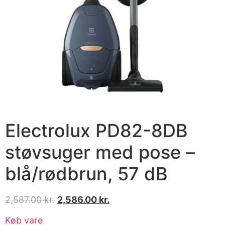
Electrolux PD82-8DB
støvsuger med pose –
blå/rødbrun, 57 dB
2,587.00
kr.
2,586.00
kr.
Køb vare