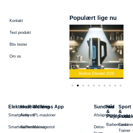
Populært lige nu
Kontakt
Test produkt
Bliv tester
Om os
fon
Bedste Toaster 2026
Bedste Elkedel 2026
Elektronik
Husholdning
Wellness App
Sundhed
Hår
Sport
&
&
Smartphone
Airfryers
IPL-maskiner
Afslapningste
Plejeproduk
Fritid
Barbermaskiner
Cross
Smartwatches
Kaffemaskiner
Massagestol
Detox-
Trainer
te og -