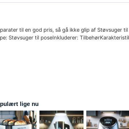
arater til en god pris, så gå ikke glip af Støvsuger t
pe: Støvsuger til poseInkluderer: TilbehørKarakteri
pulært lige nu