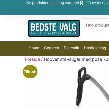
Se produkter testet og vurderet
Få testet dit 
Home
Generelt
Eletronik
Husholdning
Forside
/ Hoover støvsuger med pose 700
Tilbud!