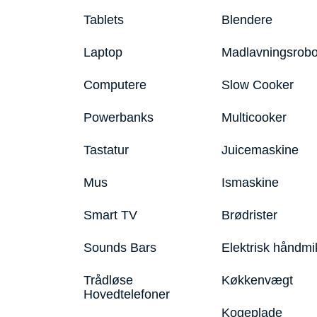
Tablets
Blendere
Laptop
Madlavningsrobo
Computere
Slow Cooker
Powerbanks
Multicooker
Tastatur
Juicemaskine
Mus
Ismaskine
Smart TV
Brødrister
Sounds Bars
Elektrisk håndmi
Trådløse
Køkkenvægt
Hovedtelefoner
Kogeplade