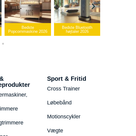
Bedste
Bedste Bluetooth
Bedste infrarød
Popcornmaskine 2026
højtaler 2026
varmepude 202
 &
Sport & Fritid
eprodukter
Cross Trainer
ermaskiner,
Løbebånd
rimmere
Motionscykler
trimmere
Vægte