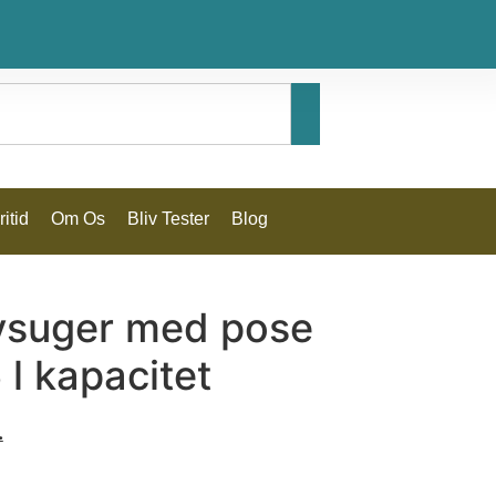
itid
Om Os
Bliv Tester
Blog
vsuger med pose
 l kapacitet
.