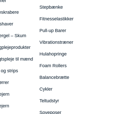
mer
Stepbænke
eskrabere
Fitnesselastikker
shaver
Pull-up Barer
ergel – Skum
Vibrationstræner
plejeprodukter
Hulahopringe
gtspleje til mænd
Foam Rollers
og strips
Balancebrætte
ørrer
Cykler
ejern
Teltudstyr
ejern
Soveposer