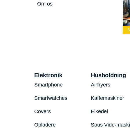
Om os
mmelærke
Bedste Led
Bedste Podcast
26
Lommelygte 2026
Mikrofon 2026
Bed
Elektronik
Husholdning
Smartphone
Airfryers
Smartwatches
Kaffemaskiner
Covers
Elkedel
Opladere
Sous Vide-mask