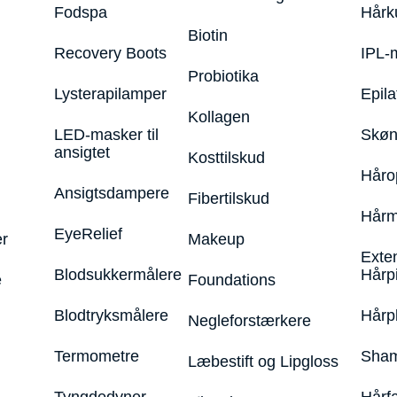
Fodspa
Hårk
Biotin
Recovery Boots
IPL-
Probiotika
Lysterapilamper
Epila
Kollagen
LED-masker til
Skøn
ansigtet
Kosttilskud
Håro
Ansigtsdampere
Fibertilskud
Hårm
EyeRelief
r
Makeup
Exte
Blodsukkermålere
Hårp
e
Foundations
Blodtryksmålere
Hårp
Negleforstærkere
Termometre
Sham
Læbestift og Lipgloss
Tyngdedyner
Hårf