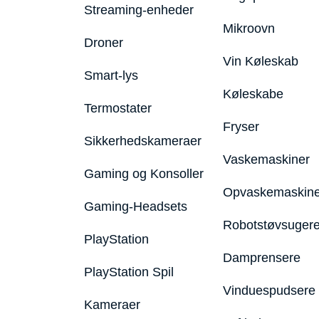
Streaming-enheder
Mikroovn
Droner
Vin Køleskab
Smart-lys
Køleskabe
Termostater
Fryser
Sikkerhedskameraer
Vaskemaskiner
Gaming og Konsoller
Opvaskemaskine
Gaming-Headsets
Robotstøvsuger
PlayStation
Damprensere
PlayStation Spil
Vinduespudsere
Kameraer