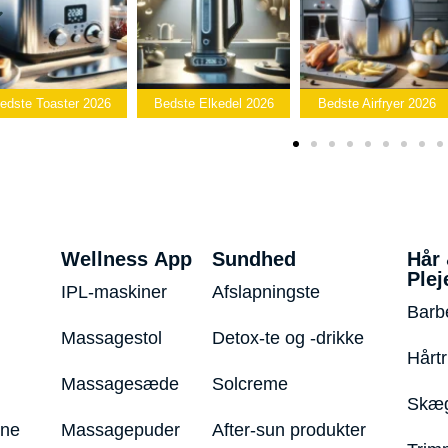
ste Toaster 2026
Bedste Elkedel 2026
Bedste Airfryer 2026
Wellness App
Sundhed
Hår
Plej
IPL-maskiner
Afslapningste
Barb
Massagestol
Detox-te og -drikke
Hårt
Massagesæde
Solcreme
Skæg
ine
Massagepuder
After-sun produkter