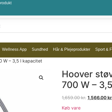
produkt
Wellness App
Sundhed
Hår & Plejeprodukter
Sport & Fr
 W – 3,5 l kapacitet
Hoover stø
700 W – 3,5
1,659.00
kr.
1,566.00
kr
Køb vare