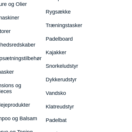
ure og Olier
Rygsække
maskiner
Træningstasker
torer
Padelboard
hedsredskaber
Kajakker
psætningstilbehør
Snorkeludstyr
asker
Dykkerudstyr
nsions og
ieces
Vandsko
lejeprodukter
Klatreudstyr
poo og Balsam
Padelbat
arve og Toning