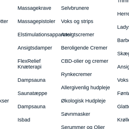
Trim
Massagekrave
Selvbrunere
Herr
tter
Massagepistoler
Voks og strips
Lady
Elstimulationsapparater
Ansigtscremer
Barb
Ansigtsdamper
Beroligende Cremer
Skæg
FlexRelief
CBD-olier og cremer
Knæterapi
Ansi
Rynkecremer
Dampsauna
Voks 
Allergivenlig hudpleje
Saunatæppe
Fønt
kser
Økologisk Hudpleje
Dampsauna
Glatt
Søvnmasker
Isbad
Krøll
Serummer og Olier