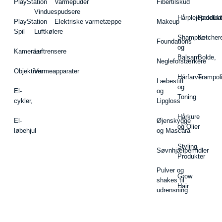
PlayStation
Varmepuder
Fibertilskud
Vinduespudsere
Hårplejeprodukt
Padelba
PlayStation
Elektriske varmetæppe
Makeup
Spil
Luftkølere
Shampoo
Ketcher
Foundations
og
Kameraer
Luftrensere
Balsam
Bolde,
Negleforstærkere
Objektiver
Varmeapparater
Hårfarve
Trampol
Læbestift
og
El-
og
Toning
cykler,
Lipgloss
Hårkure
El-
Øjenskygge
og Olier
løbehjul
og Mascara
Styling
Søvnhjælpemidler
Produkter
Pulver og
Grow
shakes til
Hair
udrensning