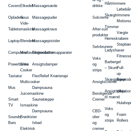
Hårtrimmere
Covers
Elkedel
Massagesæde
drikke
Løbebå
Skægtrimmere
Opladere
Sous
Massagepuder
Solcreme
Motions
Vide-
Trimmer
Tablets
maskine
Massagekrave
After-sun
Vægte
produkter
Herreskrabere
Laptop
Blendere
Massagepistoler
Stepbæ
Selvbrunere
Ladyshaver
Computere
Madlavningsrobotter
Elstimulationsapparater
Fitnesse
Voks
Barbergel
Powerbanks
Slow
Ansigtsdamper
og
– Skum
Pull-
Cooker
strips
up
Tastatur
FlexRelief Knæterapi
Skægplejeprodu
Barer
Multicooker
Ansigtscremer
Mus
Dampsauna
Ansigtspleje
Vibratio
Juicemaskine
Beroligende
til mænd
Smart
Saunatæppe
Cremer
Hulahop
TV
Ismaskine
Voks
Dampsauna
CBD-
og
Foam
Sounds
Brødrister
olier
strips
Rollers
Bars
Isbad
og
Elektrisk
cremer