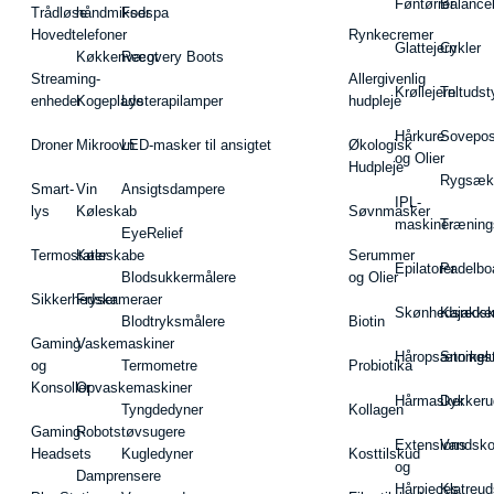
Føntørrer
Balance
Trådløse
håndmikser
Fodspa
Hovedtelefoner
Rynkecremer
Glattejern
Cykler
Køkkenvægt
Recovery Boots
Streaming-
Allergivenlig
Krøllejern
Teltudst
enheder
Kogeplade
Lysterapilamper
hudpleje
Hårkure
Sovepos
Droner
Mikroovn
LED-masker til ansigtet
Økologisk
og Olier
Hudpleje
Rygsæk
Smart-
Vin
Ansigtsdampere
IPL-
lys
Køleskab
Søvnmasker
maskiner
Træning
EyeRelief
Termostater
Køleskabe
Serummer
Epilatorer
Padelbo
Blodsukkermålere
og Olier
Sikkerhedskameraer
Fryser
Skønhedsredsk
Kajakke
Blodtryksmålere
Biotin
Gaming
Vaskemaskiner
Håropsætningst
Snorkel
og
Termometre
Probiotika
Konsoller
Opvaskemaskiner
Hårmasker
Dykkeru
Tyngdedyner
Kollagen
Gaming-
Robotstøvsugere
Extensions
Vandsk
Headsets
Kugledyner
Kosttilskud
og
Damprensere
Hårpieces
Klatreud