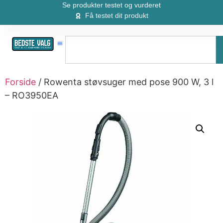
Se produkter testet og vurderet
Få testet dit produkt
Forside
/ Rowenta støvsuger med pose 900 W, 3 l
– RO3950EA