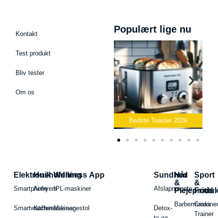
Populært lige nu
Kontakt
Test produkt
Bliv tester
Om os
Bedste Podcast Mikrofon
2026
Bedste Toaster 2026
Elektronik
Husholdning
Wellness App
Sundhed
Hår
Sport
&
&
Smartphone
Airfryers
IPL-maskiner
Afslapningste
Plejeproduk
Fritid
Barbermaskiner
Cross
Smartwatches
Kaffemaskiner
Massagestol
Detox-
Trainer
te og -