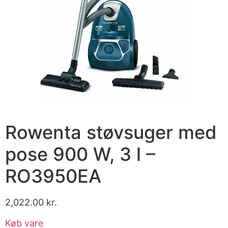
Rowenta støvsuger med
pose 900 W, 3 l –
RO3950EA
2,022.00
kr.
Køb vare