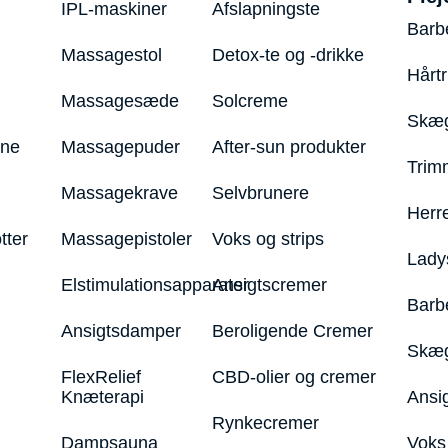
IPL-maskiner
Afslapningste
Barb
Massagestol
Detox-te og -drikke
Hårt
Massagesæde
Solcreme
Skæg
ine
Massagepuder
After-sun produkter
Trim
Massagekrave
Selvbrunere
Herr
tter
Massagepistoler
Voks og strips
Lady
Elstimulationsapparater
Ansigtscremer
Barb
Ansigtsdamper
Beroligende Cremer
Skæg
FlexRelief
CBD-olier og cremer
Knæterapi
Ansi
Rynkecremer
Dampsauna
Voks 