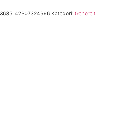
93685142307324966
Kategori:
Generelt