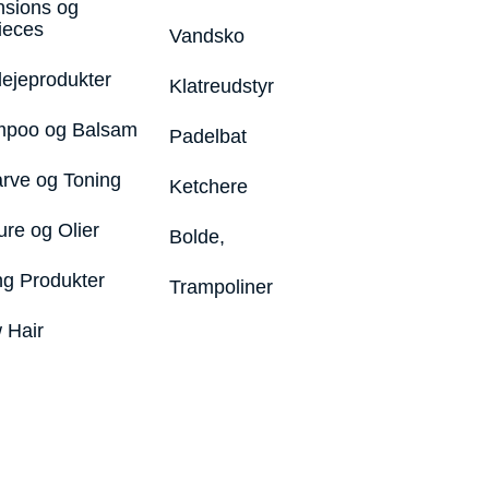
nsions og
ieces
Vandsko
lejeprodukter
Klatreudstyr
poo og Balsam
Padelbat
arve og Toning
Ketchere
ure og Olier
Bolde,
ng Produkter
Trampoliner
 Hair