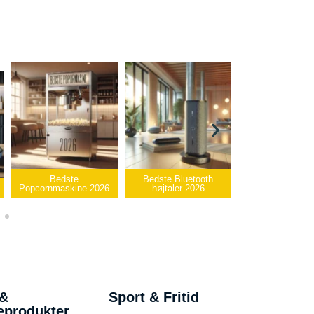
Bedste
Bedste Bluetooth
Bedste infrarøde
nmaskine 2026
højtaler 2026
varmepude 2026
 &
Sport & Fritid
eprodukter