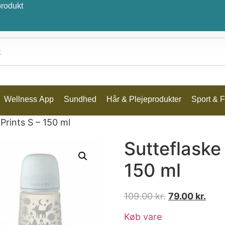
produkt
Wellness App
Sundhed
Hår & Plejeprodukter
Sport & Fr
Prints S – 150 ml
Sutteflaske
150 ml
109.00
kr.
79.00
kr.
Køb vare