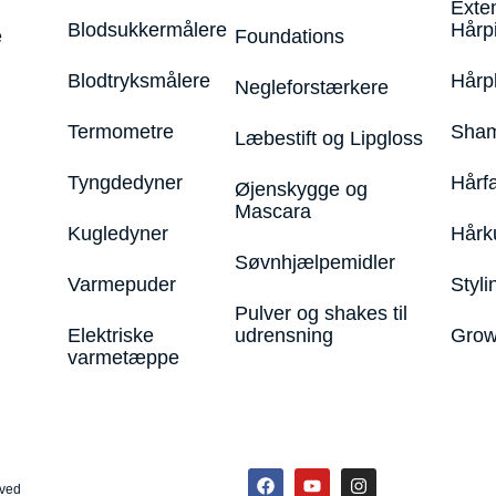
Exte
Blodsukkermålere
Hårp
e
Foundations
Blodtryksmålere
Hårp
Negleforstærkere
Termometre
Sham
Læbestift og Lipgloss
Tyngdedyner
Hårf
Øjenskygge og
Mascara
Kugledyner
Hårk
Søvnhjælpemidler
Varmepuder
Styli
Pulver og shakes til
Elektriske
udrensning
Grow
varmetæppe
rved