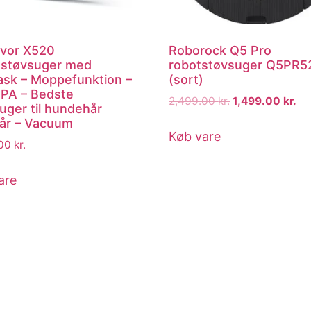
vor X520
Roborock Q5 Pro
støvsuger med
robotstøvsuger Q5PR5
ask – Moppefunktion –
(sort)
PA – Bedste
2,499.00
kr.
1,499.00
kr.
uger til hundehår
år – Vacuum
Køb vare
.00
kr.
are