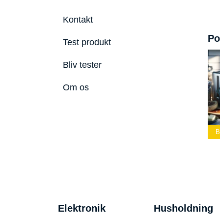
Kontakt
Po
Test produkt
Bliv tester
Om os
Bedste Led
Bedste Podcast
Lommelygte 2026
Mikrofon 2026
Bedste Toast
Elektronik
Husholdning