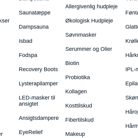
Allergivenlig hudpleje
Saunatæppe
Fønt
kser
Økologisk Hudpleje
Dampsauna
Glatt
Søvnmasker
Isbad
Krøll
Serummer og Olier
Fodspa
Hårk
Biotin
Recovery Boots
IPL-
Probiotika
Lysterapilamper
Epila
Kollagen
LED-masker til
Skøn
ansigtet
Kosttilskud
Håro
Ansigtsdampere
Fibertilskud
Hårm
EyeRelief
r
Makeup