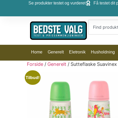
Se produkter testet og vurderet
Få testet dit 
Home
Generelt
Eletronik
Husholdning
Forside
/
Generelt
/ Sutteflaske Suavinex 
Tilbud!