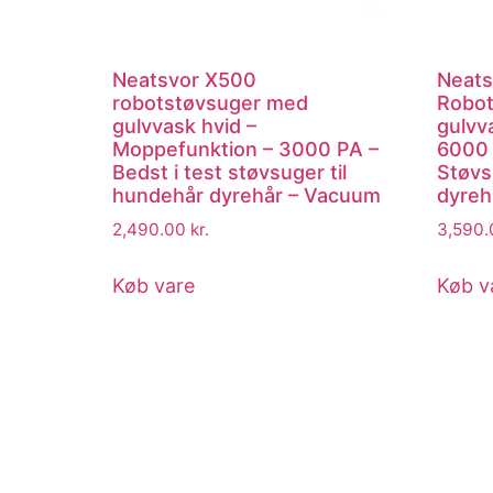
Neatsvor X500
Neats
robotstøvsuger med
Robot
gulvvask hvid –
gulvv
Moppefunktion – 3000 PA –
6000 
Bedst i test støvsuger til
Støvs
hundehår dyrehår – Vacuum
dyreh
2,490.00
kr.
3,590
Køb vare
Køb v