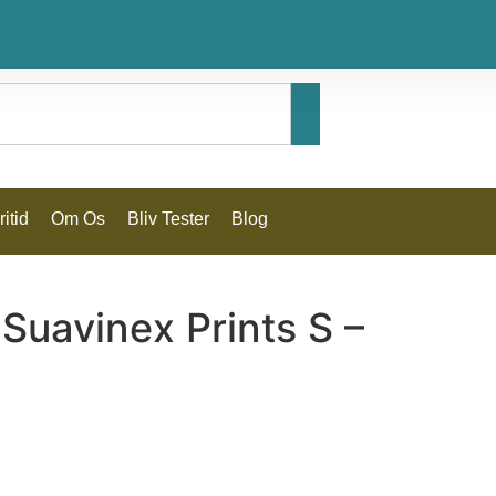
itid
Om Os
Bliv Tester
Blog
 Suavinex Prints S –