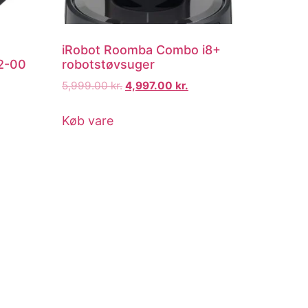
iRobot Roomba Combo i8+
2-00
robotstøvsuger
5,999.00
kr.
4,997.00
kr.
Køb vare