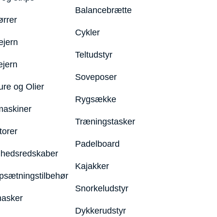
Balancebrætte
ørrer
Cykler
ejern
Teltudstyr
ejern
Soveposer
ure og Olier
Rygsække
maskiner
Træningstasker
torer
Padelboard
hedsredskaber
Kajakker
psætningstilbehør
Snorkeludstyr
asker
Dykkerudstyr