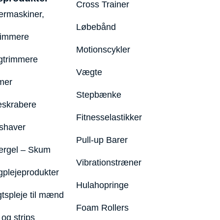
Cross Trainer
ermaskiner,
Løbebånd
rimmere
Motionscykler
trimmere
Vægte
mer
Stepbænke
eskrabere
Fitnesselastikker
shaver
Pull-up Barer
ergel – Skum
Vibrationstræner
plejeprodukter
Hulahopringe
gtspleje til mænd
Foam Rollers
og strips