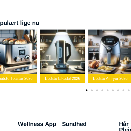
pulært lige nu
er 2026
Bedste Elkedel 2026
Bedste Airfryer 2026
Popcor
Wellness App
Sundhed
Hår
Plej