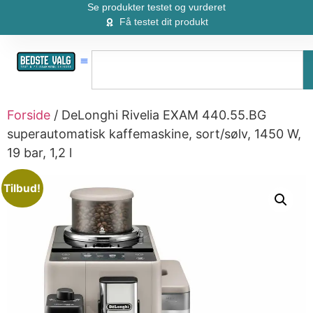
Se produkter testet og vurderet
Få testet dit produkt
Forside
/ DeLonghi Rivelia EXAM 440.55.BG
superautomatisk kaffemaskine, sort/sølv, 1450 W,
19 bar, 1,2 l
Tilbud!