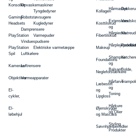
Konsoller
Opvaskemaskiner
Hårmasker
Dykkeru
Tyngdedyner
Kollagen
Gaming-
Robotstøvsugere
Extensions
Vandsk
Headsets
Kugledyner
Kosttilskud
og
Damprensere
Hårpieces
Klatreud
PlayStation
Varmepuder
Fibertilskud
Vinduespudsere
Hårplejeprodukt
Padelba
PlayStation
Elektriske varmetæppe
Makeup
Spil
Luftkølere
Shampoo
Ketcher
Foundations
og
Kameraer
Luftrensere
Balsam
Bolde,
Negleforstærkere
Objektiver
Varmeapparater
Hårfarve
Trampol
Læbestift
og
El-
og
Toning
cykler,
Lipgloss
Hårkure
El-
Øjenskygge
og Olier
løbehjul
og Mascara
Styling
Søvnhjælpemidler
Produkter