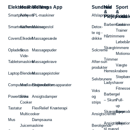
Elektronik
Husholdning
Wellness App
Sundhed
Hår
Sport
&
&
Smartphone
Airfryers
IPL-maskiner
Afslapningste
Plejeproduk
Fritid
Barbermaskiner
Cross
Smartwatches
Kaffemaskiner
Massagestol
Detox-
Trainer
te og -
Hårtrimmere
Covers
Elkedel
Massagesæde
drikke
Løbebå
Skægtrimmere
Opladere
Sous
Massagepuder
Solcreme
Motions
Vide-
Trimmer
Tablets
maskine
Massagekrave
After-sun
Vægte
produkter
Herreskrabere
Laptop
Blendere
Massagepistoler
Stepbæ
Selvbrunere
Ladyshaver
Computere
Madlavningsrobotter
Elstimulationsapparater
Fitnesse
Voks
Barbergel
Powerbanks
Slow
Ansigtsdamper
og
– Skum
Pull-
Cooker
strips
up
Tastatur
FlexRelief Knæterapi
Skægplejeprodu
Barer
Multicooker
Ansigtscremer
Mus
Dampsauna
Ansigtspleje
Vibratio
Juicemaskine
Beroligende
til mænd