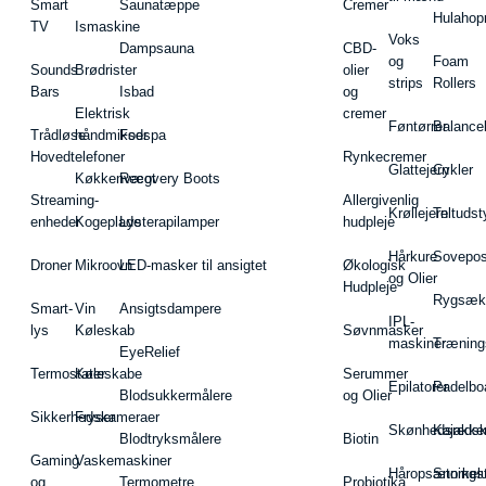
Smart
Saunatæppe
Cremer
Hulahop
TV
Ismaskine
Voks
Dampsauna
CBD-
og
Foam
Sounds
Brødrister
olier
strips
Rollers
Bars
Isbad
og
Elektrisk
cremer
Føntørrer
Balance
Trådløse
håndmikser
Fodspa
Hovedtelefoner
Rynkecremer
Glattejern
Cykler
Køkkenvægt
Recovery Boots
Streaming-
Allergivenlig
Krøllejern
Teltudst
enheder
Kogeplade
Lysterapilamper
hudpleje
Hårkure
Sovepos
Droner
Mikroovn
LED-masker til ansigtet
Økologisk
og Olier
Hudpleje
Rygsæk
Smart-
Vin
Ansigtsdampere
IPL-
lys
Køleskab
Søvnmasker
maskiner
Træning
EyeRelief
Termostater
Køleskabe
Serummer
Epilatorer
Padelbo
Blodsukkermålere
og Olier
Sikkerhedskameraer
Fryser
Skønhedsredsk
Kajakke
Blodtryksmålere
Biotin
Gaming
Vaskemaskiner
Håropsætningst
Snorkel
og
Termometre
Probiotika