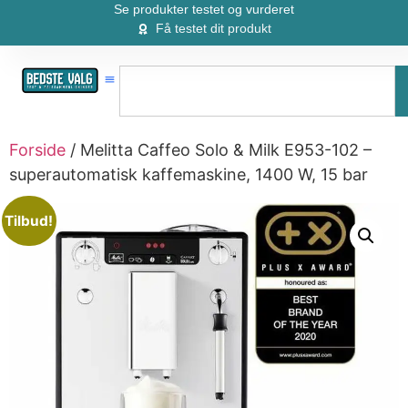
Se produkter testet og vurderet
Få testet dit produkt
Forside
/ Melitta Caffeo Solo & Milk E953-102 –
superautomatisk kaffemaskine, 1400 W, 15 bar
Tilbud!