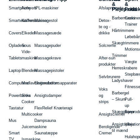
&
&
Smartphone
Airfryers
IPL-maskiner
Afslapningste
Plejeproduk
Fritid
Barbermaskiner
Cross
Smartwatches
Kaffemaskiner
Massagestol
Detox-
Trainer
te og -
Hårtrimmere
Covers
Elkedel
Massagesæde
drikke
Løbebå
Skægtrimmere
Opladere
Sous
Massagepuder
Solcreme
Motions
Vide-
Trimmer
Tablets
maskine
Massagekrave
After-sun
Vægte
produkter
Herreskrabere
Laptop
Blendere
Massagepistoler
Stepbæ
Selvbrunere
Ladyshaver
Computere
Madlavningsrobotter
Elstimulationsapparater
Fitnesse
Voks
Barbergel
Powerbanks
Slow
Ansigtsdamper
og
– Skum
Pull-
Cooker
strips
up
Tastatur
FlexRelief Knæterapi
Skægplejeprodu
Barer
Multicooker
Ansigtscremer
Mus
Dampsauna
Ansigtspleje
Vibratio
Juicemaskine
Beroligende
til mænd
Smart
Saunatæppe
Cremer
Hulahop
TV
Ismaskine