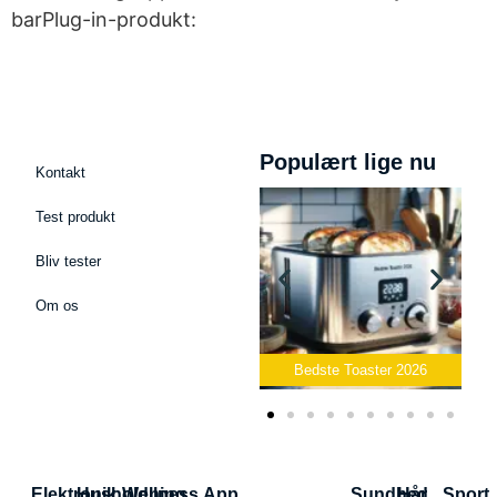
barPlug-in-produkt:
Populært lige nu
Kontakt
Test produkt
Bliv tester
Om os
Bedste Podcast Mikrofon
2026
Bedste Toaster 2026
Elektronik
Husholdning
Wellness App
Sundhed
Hår
Sport