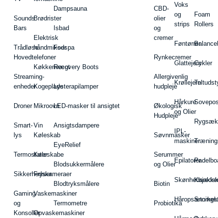
Voks
Dampsauna
CBD-
og
Foam
Sounds
Brødrister
olier
strips
Rollers
Bars
Isbad
og
Elektrisk
cremer
Føntørrer
Balance
Trådløse
håndmikser
Fodspa
Hovedtelefoner
Rynkecremer
Glattejern
Cykler
Køkkenvægt
Recovery Boots
Streaming-
Allergivenlig
Krøllejern
Teltudst
enheder
Kogeplade
Lysterapilamper
hudpleje
Hårkure
Sovepos
Droner
Mikroovn
LED-masker til ansigtet
Økologisk
og Olier
Hudpleje
Rygsæk
Smart-
Vin
Ansigtsdampere
IPL-
lys
Køleskab
Søvnmasker
maskiner
Træning
EyeRelief
Termostater
Køleskabe
Serummer
Epilatorer
Padelbo
Blodsukkermålere
og Olier
Sikkerhedskameraer
Fryser
Skønhedsredsk
Kajakke
Blodtryksmålere
Biotin
Gaming
Vaskemaskiner
Håropsætningst
Snorkel
og
Termometre
Probiotika
Konsoller
Opvaskemaskiner