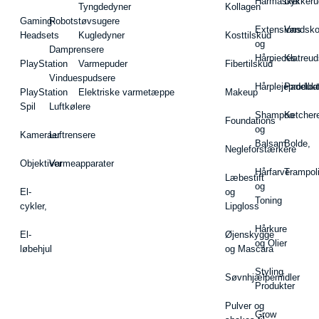
Hårmasker
Dykkeru
Tyngdedyner
Kollagen
Gaming-
Robotstøvsugere
Extensions
Vandsk
Headsets
Kugledyner
Kosttilskud
og
Damprensere
Hårpieces
Klatreud
PlayStation
Varmepuder
Fibertilskud
Vinduespudsere
Hårplejeprodukt
Padelba
PlayStation
Elektriske varmetæppe
Makeup
Spil
Luftkølere
Shampoo
Ketcher
Foundations
og
Kameraer
Luftrensere
Balsam
Bolde,
Negleforstærkere
Objektiver
Varmeapparater
Hårfarve
Trampol
Læbestift
og
El-
og
Toning
cykler,
Lipgloss
Hårkure
El-
Øjenskygge
og Olier
løbehjul
og Mascara
Styling
Søvnhjælpemidler
Produkter
Pulver og
Grow