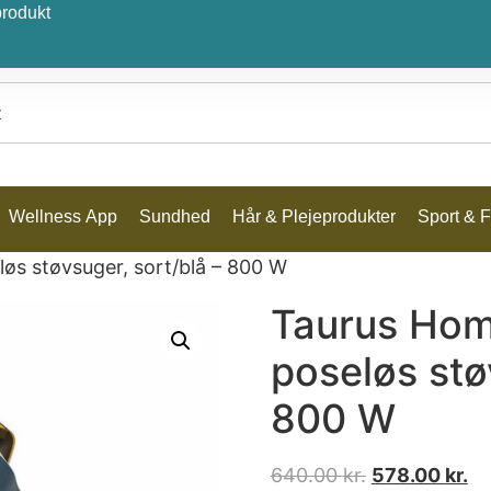
produkt
Wellness App
Sundhed
Hår & Plejeprodukter
Sport & Fr
øs støvsuger, sort/blå – 800 W
Taurus Hom
poseløs stø
800 W
640.00
kr.
578.00
kr.