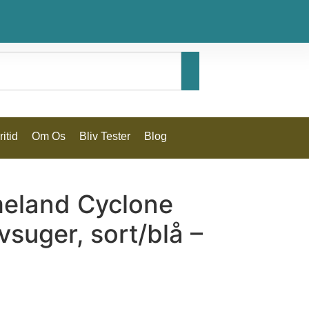
itid
Om Os
Bliv Tester
Blog
eland Cyclone
vsuger, sort/blå –