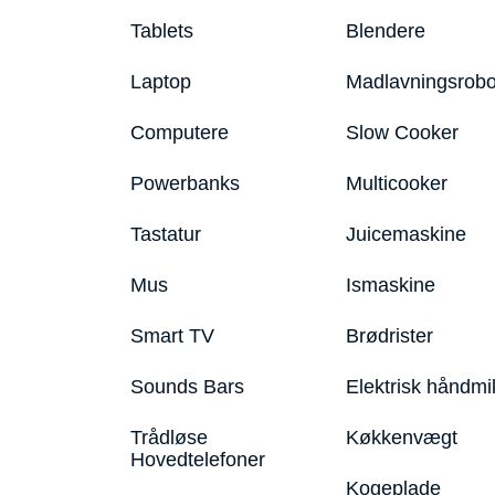
Tablets
Blendere
Laptop
Madlavningsrobo
Computere
Slow Cooker
Powerbanks
Multicooker
Tastatur
Juicemaskine
Mus
Ismaskine
Smart TV
Brødrister
Sounds Bars
Elektrisk håndmi
Trådløse
Køkkenvægt
Hovedtelefoner
Kogeplade