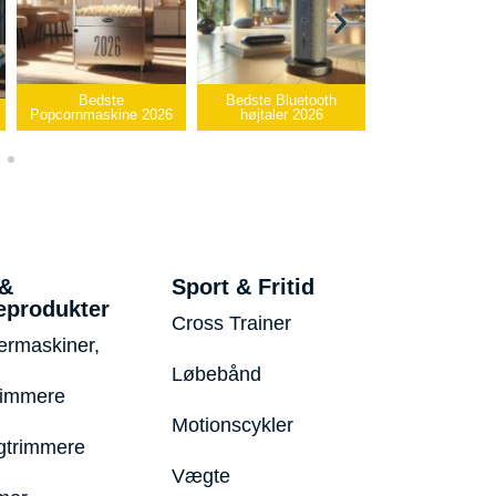
Bedste
Bedste Bluetooth
Bedste infrarøde
opcornmaskine 2026
højtaler 2026
varmepude 2026
 &
Sport & Fritid
eprodukter
Cross Trainer
ermaskiner,
Løbebånd
rimmere
Motionscykler
trimmere
Vægte