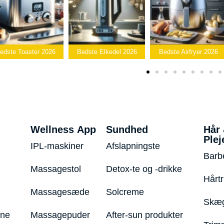
Toaster 2026
Bedste Elkedel 2026
Bedste Airfryer 2026
P
Wellness App
Sundhed
Hår
Plej
IPL-maskiner
Afslapningste
Barb
Massagestol
Detox-te og -drikke
Hårt
Massagesæde
Solcreme
Skæg
ine
Massagepuder
After-sun produkter