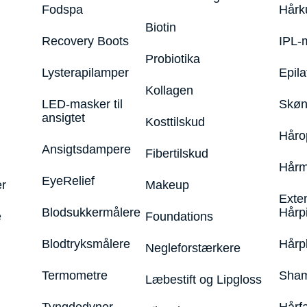
Fodspa
Hårk
Biotin
Recovery Boots
IPL-
Probiotika
Lysterapilamper
Epila
Kollagen
LED-masker til
Skøn
ansigtet
Kosttilskud
Håro
Ansigtsdampere
Fibertilskud
Hårm
EyeRelief
r
Makeup
Exte
Blodsukkermålere
Hårp
e
Foundations
Blodtryksmålere
Hårp
Negleforstærkere
Termometre
Sham
Læbestift og Lipgloss
Tyngdedyner
Hårf