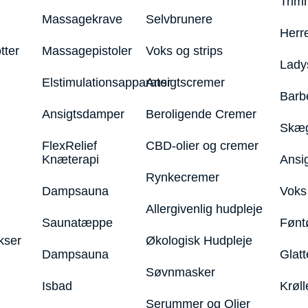
Trim
Massagekrave
Selvbrunere
Herr
tter
Massagepistoler
Voks og strips
Lady
Elstimulationsapparater
Ansigtscremer
Barb
Ansigtsdamper
Beroligende Cremer
Skæg
FlexRelief
CBD-olier og cremer
Knæterapi
Ansi
Rynkecremer
Dampsauna
Voks 
Allergivenlig hudpleje
Saunatæppe
Fønt
kser
Økologisk Hudpleje
Dampsauna
Glatt
Søvnmasker
Isbad
Krøll
Serummer og Olier