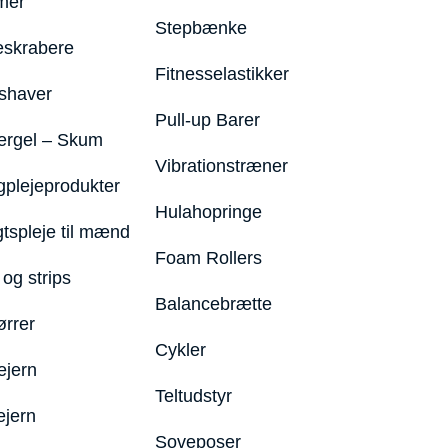
mer
Stepbænke
eskrabere
Fitnesselastikker
shaver
Pull-up Barer
ergel – Skum
Vibrationstræner
plejeprodukter
Hulahopringe
gtspleje til mænd
Foam Rollers
og strips
Balancebrætte
ørrer
Cykler
ejern
Teltudstyr
ejern
Soveposer