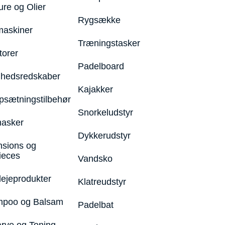
ure og Olier
Rygsække
maskiner
Træningstasker
torer
Padelboard
hedsredskaber
Kajakker
psætningstilbehør
Snorkeludstyr
asker
Dykkerudstyr
nsions og
ieces
Vandsko
lejeprodukter
Klatreudstyr
poo og Balsam
Padelbat
arve og Toning