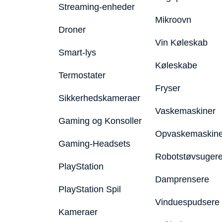
Streaming-enheder
Mikroovn
Droner
Vin Køleskab
Smart-lys
Køleskabe
Termostater
Fryser
Sikkerhedskameraer
Vaskemaskiner
Gaming og Konsoller
Opvaskemaskine
Gaming-Headsets
Robotstøvsuger
PlayStation
Damprensere
PlayStation Spil
Vinduespudsere
Kameraer