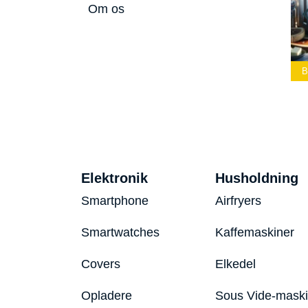
Om os
lærke
Bedste Led
Bedste Podcast
Lommelygte 2026
Mikrofon 2026
Bedste 
Elektronik
Husholdning
Smartphone
Airfryers
Smartwatches
Kaffemaskiner
Covers
Elkedel
Opladere
Sous Vide-mask