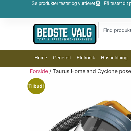
Se produkter testet og vurderet
Få testet dit 
Home
Generelt
Eletronik
Husholdning
Forside
/ Taurus Homeland Cyclone posel
Tilbud!