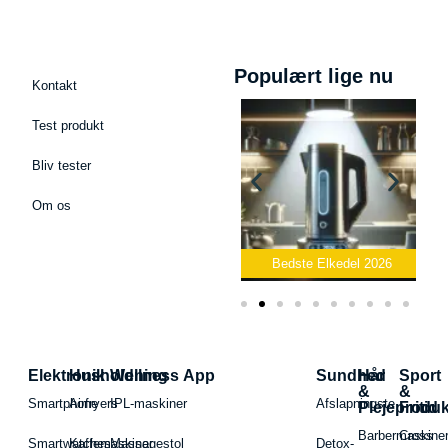
Populært lige nu
Kontakt
Test produkt
Bliv tester
Om os
fon
Bedste Toaster 2026
Bedste Elkedel 2026
Elektronik
Husholdning
Wellness App
Sundhed
Hår
Sport
&
&
Smartphone
Airfryers
IPL-maskiner
Afslapningste
Plejeproduk
Fritid
Barbermaskiner
Cross
Smartwatches
Kaffemaskiner
Massagestol
Detox-