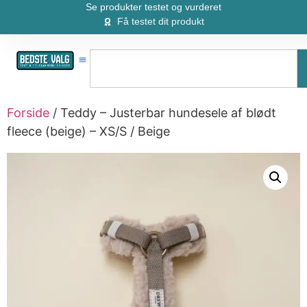
Se produkter testet og vurderet
Få testet dit produkt
Forside
/ Teddy – Justerbar hundesele af blødt
fleece (beige) – XS/S / Beige