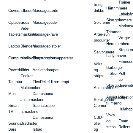
Trainer
te og -
Hårtrimmere
Covers
Elkedel
Massagesæde
drikke
Løbebå
Skægtrimmere
Opladere
Sous
Massagepuder
Solcreme
Motions
Vide-
Trimmer
Tablets
maskine
Massagekrave
After-sun
Vægte
produkter
Herreskrabere
Laptop
Blendere
Massagepistoler
Stepbæ
Selvbrunere
Ladyshaver
Computere
Madlavningsrobotter
Elstimulationsapparater
Fitnesse
Voks
Barbergel
Powerbanks
Slow
Ansigtsdamper
og
– Skum
Pull-
Cooker
strips
up
Tastatur
FlexRelief Knæterapi
Skægplejeprodu
Barer
Multicooker
Ansigtscremer
Mus
Dampsauna
Ansigtspleje
Vibratio
Juicemaskine
Beroligende
til mænd
Smart
Saunatæppe
Cremer
Hulahop
TV
Ismaskine
Voks
Dampsauna
CBD-
og
Foam
Sounds
Brødrister
olier
strips
Rollers
Bars
Isbad
og