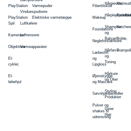
Hårpieces
Klatreud
PlayStation
Varmepuder
Fibertilskud
Vinduespudsere
Hårplejeprodukt
Padelba
PlayStation
Elektriske varmetæppe
Makeup
Spil
Luftkølere
Shampoo
Ketcher
Foundations
og
Kameraer
Luftrensere
Balsam
Bolde,
Negleforstærkere
Objektiver
Varmeapparater
Hårfarve
Trampol
Læbestift
og
El-
og
Toning
cykler,
Lipgloss
Hårkure
El-
Øjenskygge
og Olier
løbehjul
og Mascara
Styling
Søvnhjælpemidler
Produkter
Pulver og
Grow
shakes til
Hair
udrensning