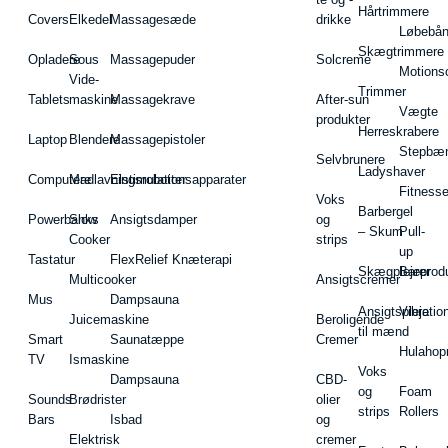
Hårtrimmere
Covers
Elkedel
Massagesæde
drikke
Løbebå
Skægtrimmere
Opladere
Sous
Massagepuder
Solcreme
Motions
Vide-
Trimmer
Tablets
maskine
Massagekrave
After-sun
Vægte
produkter
Herreskrabere
Laptop
Blendere
Massagepistoler
Stepbæ
Selvbrunere
Ladyshaver
Computere
Madlavningsrobotter
Elstimulationsapparater
Fitnesse
Voks
Barbergel
Powerbanks
Slow
Ansigtsdamper
og
– Skum
Pull-
Cooker
strips
up
Tastatur
FlexRelief Knæterapi
Skægplejeprodu
Barer
Multicooker
Ansigtscremer
Mus
Dampsauna
Ansigtspleje
Vibratio
Juicemaskine
Beroligende
til mænd
Smart
Saunatæppe
Cremer
Hulahop
TV
Ismaskine
Voks
Dampsauna
CBD-
og
Foam
Sounds
Brødrister
olier
strips
Rollers
Bars
Isbad
og
Elektrisk
cremer