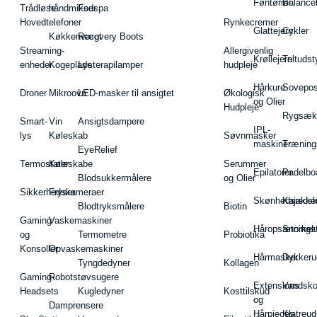
Føntørrer
Balance
Trådløse
håndmikser
Fodspa
Hovedtelefoner
Rynkecremer
Glattejern
Cykler
Køkkenvægt
Recovery Boots
Streaming-
Allergivenlig
Krøllejern
Teltudst
enheder
Kogeplade
Lysterapilamper
hudpleje
Hårkure
Sovepos
Droner
Mikroovn
LED-masker til ansigtet
Økologisk
og Olier
Hudpleje
Rygsæk
Smart-
Vin
Ansigtsdampere
IPL-
lys
Køleskab
Søvnmasker
maskiner
Træning
EyeRelief
Termostater
Køleskabe
Serummer
Epilatorer
Padelbo
Blodsukkermålere
og Olier
Sikkerhedskameraer
Fryser
Skønhedsredsk
Kajakke
Blodtryksmålere
Biotin
Gaming
Vaskemaskiner
Håropsætningst
Snorkel
og
Termometre
Probiotika
Konsoller
Opvaskemaskiner
Hårmasker
Dykkeru
Tyngdedyner
Kollagen
Gaming-
Robotstøvsugere
Extensions
Vandsk
Headsets
Kugledyner
Kosttilskud
og
Damprensere
Hårpieces
Klatreud