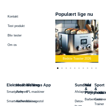
Populært lige nu
Kontakt
Test produkt
Bliv tester
Om os
Bedste Podcast Mikrofon
2026
Bedste Toaster 2026
Elektronik
Husholdning
Wellness App
Sundhed
Hår
Sport
&
&
Smartphone
Airfryers
IPL-maskiner
Afslapningste
Plejeproduk
Fritid
Barbermaskiner
Cross
Smartwatches
Kaffemaskiner
Massagestol
Detox-
Trainer
te og -