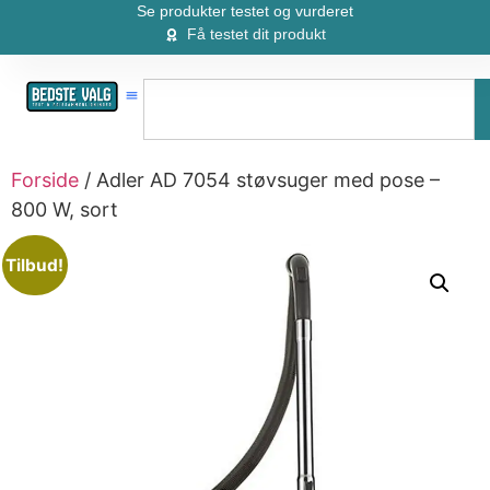
Se produkter testet og vurderet
Få testet dit produkt
Forside
/ Adler AD 7054 støvsuger med pose –
800 W, sort
Tilbud!