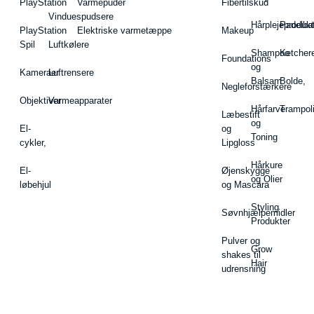
PlayStation
Varmepuder
Fibertilskud
Vinduespudsere
Hårplejeprodukt
Padelba
PlayStation
Elektriske varmetæppe
Makeup
Spil
Luftkølere
Shampoo
Ketcher
Foundations
og
Kameraer
Luftrensere
Balsam
Bolde,
Negleforstærkere
Objektiver
Varmeapparater
Hårfarve
Trampol
Læbestift
og
El-
og
Toning
cykler,
Lipgloss
Hårkure
El-
Øjenskygge
og Olier
løbehjul
og Mascara
Styling
Søvnhjælpemidler
Produkter
Pulver og
Grow
shakes til
Hair
udrensning