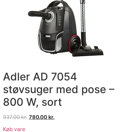
Adler AD 7054
støvsuger med pose –
800 W, sort
937.00
kr.
780.00
kr.
Køb vare