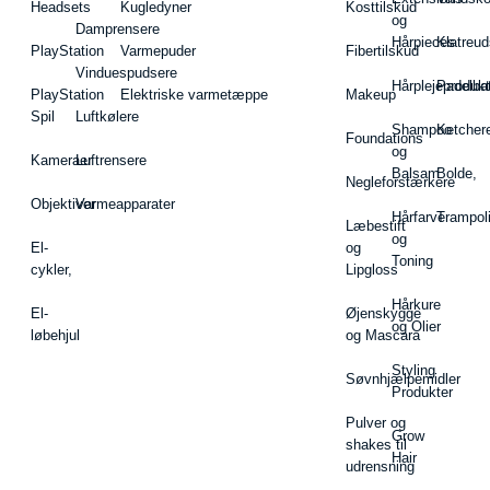
Headsets
Kugledyner
Kosttilskud
og
Damprensere
Hårpieces
Klatreud
PlayStation
Varmepuder
Fibertilskud
Vinduespudsere
Hårplejeprodukt
Padelba
PlayStation
Elektriske varmetæppe
Makeup
Spil
Luftkølere
Shampoo
Ketcher
Foundations
og
Kameraer
Luftrensere
Balsam
Bolde,
Negleforstærkere
Objektiver
Varmeapparater
Hårfarve
Trampol
Læbestift
og
El-
og
Toning
cykler,
Lipgloss
Hårkure
El-
Øjenskygge
og Olier
løbehjul
og Mascara
Styling
Søvnhjælpemidler
Produkter
Pulver og
Grow
shakes til
Hair
udrensning