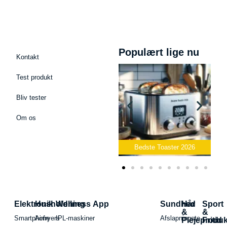
Populært lige nu
Kontakt
Test produkt
Bliv tester
Om os
Bedste Podcast Mikrofon
2026
Bedste Toaster 2026
Elektronik
Husholdning
Wellness App
Sundhed
Hår
Sport
&
&
Smartphone
Airfryers
IPL-maskiner
Afslapningste
Plejeproduk
Fritid