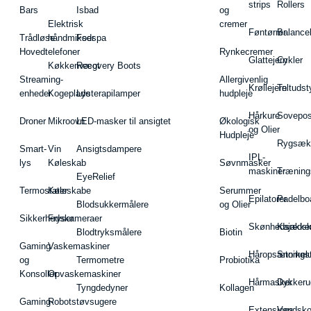
strips
Rollers
Bars
Isbad
og
Elektrisk
cremer
Føntørrer
Balance
Trådløse
håndmikser
Fodspa
Hovedtelefoner
Rynkecremer
Glattejern
Cykler
Køkkenvægt
Recovery Boots
Streaming-
Allergivenlig
Krøllejern
Teltudst
enheder
Kogeplade
Lysterapilamper
hudpleje
Hårkure
Sovepos
Droner
Mikroovn
LED-masker til ansigtet
Økologisk
og Olier
Hudpleje
Rygsæk
Smart-
Vin
Ansigtsdampere
IPL-
lys
Køleskab
Søvnmasker
maskiner
Træning
EyeRelief
Termostater
Køleskabe
Serummer
Epilatorer
Padelbo
Blodsukkermålere
og Olier
Sikkerhedskameraer
Fryser
Skønhedsredsk
Kajakke
Blodtryksmålere
Biotin
Gaming
Vaskemaskiner
Håropsætningst
Snorkel
og
Termometre
Probiotika
Konsoller
Opvaskemaskiner
Hårmasker
Dykkeru
Tyngdedyner
Kollagen
Gaming-
Robotstøvsugere
Extensions
Vandsk