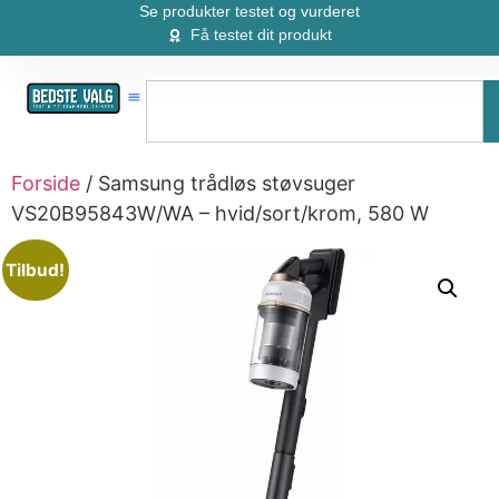
Se produkter testet og vurderet
Få testet dit produkt
Forside
/ Samsung trådløs støvsuger
VS20B95843W/WA – hvid/sort/krom, 580 W
Tilbud!