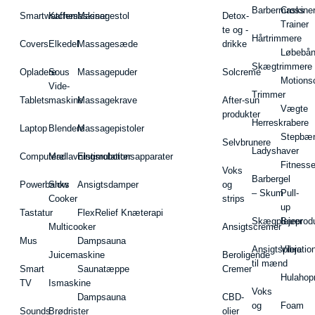
Barbermaskiner
Cross
Smartwatches
Kaffemaskiner
Massagestol
Detox-
Trainer
te og -
Hårtrimmere
Covers
Elkedel
Massagesæde
drikke
Løbebå
Skægtrimmere
Opladere
Sous
Massagepuder
Solcreme
Motions
Vide-
Trimmer
Tablets
maskine
Massagekrave
After-sun
Vægte
produkter
Herreskrabere
Laptop
Blendere
Massagepistoler
Stepbæ
Selvbrunere
Ladyshaver
Computere
Madlavningsrobotter
Elstimulationsapparater
Fitnesse
Voks
Barbergel
Powerbanks
Slow
Ansigtsdamper
og
– Skum
Pull-
Cooker
strips
up
Tastatur
FlexRelief Knæterapi
Skægplejeprodu
Barer
Multicooker
Ansigtscremer
Mus
Dampsauna
Ansigtspleje
Vibratio
Juicemaskine
Beroligende
til mænd
Smart
Saunatæppe
Cremer
Hulahop
TV
Ismaskine
Voks
Dampsauna
CBD-
og
Foam
Sounds
Brødrister
olier