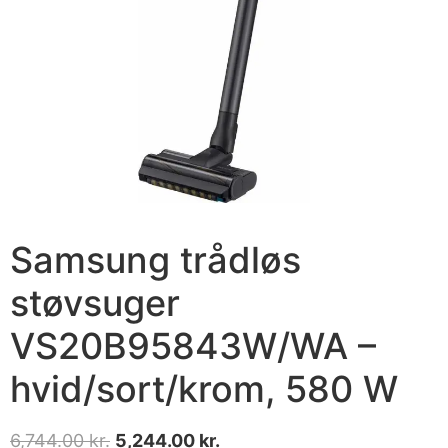
Samsung trådløs
støvsuger
VS20B95843W/WA –
hvid/sort/krom, 580 W
6,744.00
kr.
5,244.00
kr.