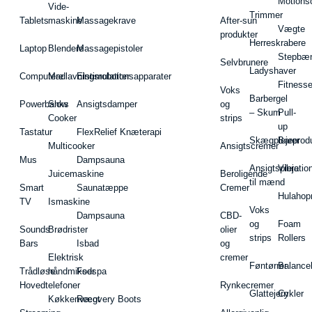
Motions
Vide-
Trimmer
Tablets
maskine
Massagekrave
After-sun
Vægte
produkter
Herreskrabere
Laptop
Blendere
Massagepistoler
Stepbæ
Selvbrunere
Ladyshaver
Computere
Madlavningsrobotter
Elstimulationsapparater
Fitnesse
Voks
Barbergel
Powerbanks
Slow
Ansigtsdamper
og
– Skum
Pull-
Cooker
strips
up
Tastatur
FlexRelief Knæterapi
Skægplejeprodu
Barer
Multicooker
Ansigtscremer
Mus
Dampsauna
Ansigtspleje
Vibratio
Juicemaskine
Beroligende
til mænd
Smart
Saunatæppe
Cremer
Hulahop
TV
Ismaskine
Voks
Dampsauna
CBD-
og
Foam
Sounds
Brødrister
olier
strips
Rollers
Bars
Isbad
og
Elektrisk
cremer
Føntørrer
Balance
Trådløse
håndmikser
Fodspa
Hovedtelefoner
Rynkecremer
Glattejern
Cykler
Køkkenvægt
Recovery Boots