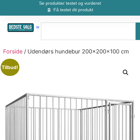
Se produkter testet og vurderet
Få testet dit produkt
Forside
/ Udendørs hundebur 200x200x100 cm
Tilbud!