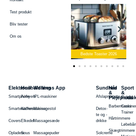
Test produkt
Bliv tester
Om os
Bedste Podcast Mikrofon
2026
Bedste Toaster 2026
Elektronik
Husholdning
Wellness App
Sundhed
Hår
Sport
&
&
Smartphone
Airfryers
IPL-maskiner
Afslapningste
Plejeproduk
Fritid
Barbermaskiner
Cross
Smartwatches
Kaffemaskiner
Massagestol
Detox-
Trainer
te og -
Hårtrimmere
Covers
Elkedel
Massagesæde
drikke
Løbebå
Skægtrimmere
Opladere
Sous
Massagepuder
Solcreme