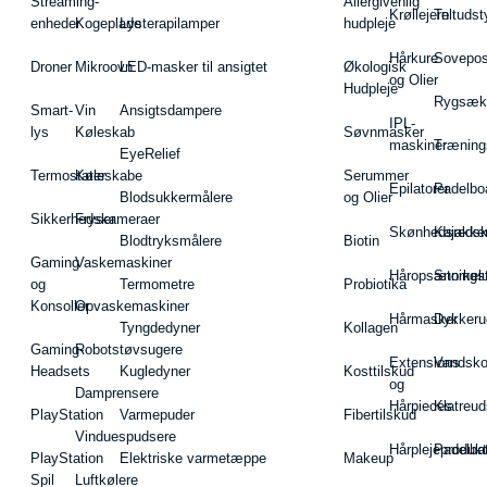
Streaming-
Allergivenlig
Krøllejern
Teltudst
enheder
Kogeplade
Lysterapilamper
hudpleje
Hårkure
Sovepos
Droner
Mikroovn
LED-masker til ansigtet
Økologisk
og Olier
Hudpleje
Rygsæk
Smart-
Vin
Ansigtsdampere
IPL-
lys
Køleskab
Søvnmasker
maskiner
Træning
EyeRelief
Termostater
Køleskabe
Serummer
Epilatorer
Padelbo
Blodsukkermålere
og Olier
Sikkerhedskameraer
Fryser
Skønhedsredsk
Kajakke
Blodtryksmålere
Biotin
Gaming
Vaskemaskiner
Håropsætningst
Snorkel
og
Termometre
Probiotika
Konsoller
Opvaskemaskiner
Hårmasker
Dykkeru
Tyngdedyner
Kollagen
Gaming-
Robotstøvsugere
Extensions
Vandsk
Headsets
Kugledyner
Kosttilskud
og
Damprensere
Hårpieces
Klatreud
PlayStation
Varmepuder
Fibertilskud
Vinduespudsere
Hårplejeprodukt
Padelba
PlayStation
Elektriske varmetæppe
Makeup
Spil
Luftkølere