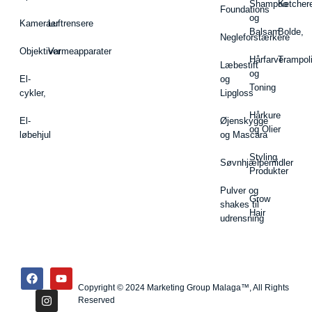
Shampoo
Ketcher
Foundations
og
Kameraer
Luftrensere
Balsam
Bolde,
Negleforstærkere
Objektiver
Varmeapparater
Hårfarve
Trampol
Læbestift
og
El-
og
Toning
cykler,
Lipgloss
Hårkure
El-
Øjenskygge
og Olier
løbehjul
og Mascara
Styling
Søvnhjælpemidler
Produkter
Pulver og
Grow
shakes til
Hair
udrensning
Copyright © 2024 Marketing Group Malaga™, All Rights
Reserved