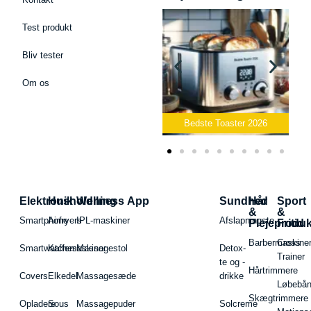
Test produkt
Bliv tester
Om os
Bedste Podcast Mikrofon
2026
Bedste Toaster 2026
Elektronik
Husholdning
Wellness App
Sundhed
Hår
Sport
&
&
Smartphone
Airfryers
IPL-maskiner
Afslapningste
Plejeproduk
Fritid
Barbermaskiner
Cross
Smartwatches
Kaffemaskiner
Massagestol
Detox-
Trainer
te og -
Hårtrimmere
Covers
Elkedel
Massagesæde
drikke
Løbebå
Skægtrimmere
Opladere
Sous
Massagepuder
Solcreme