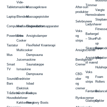
Motions
Vide-
Trimmer
Tablets
maskine
Massagekrave
After-sun
Vægte
produkter
Herreskrabere
Laptop
Blendere
Massagepistoler
Stepbæ
Selvbrunere
Ladyshaver
Computere
Madlavningsrobotter
Elstimulationsapparater
Fitnesse
Voks
Barbergel
Powerbanks
Slow
Ansigtsdamper
og
– Skum
Pull-
Cooker
strips
up
Tastatur
FlexRelief Knæterapi
Skægplejeprodu
Barer
Multicooker
Ansigtscremer
Mus
Dampsauna
Ansigtspleje
Vibratio
Juicemaskine
Beroligende
til mænd
Smart
Saunatæppe
Cremer
Hulahop
TV
Ismaskine
Voks
Dampsauna
CBD-
og
Foam
Sounds
Brødrister
olier
strips
Rollers
Bars
Isbad
og
Elektrisk
cremer
Føntørrer
Balance
Trådløse
håndmikser
Fodspa
Hovedtelefoner
Rynkecremer
Glattejern
Cykler
Køkkenvægt
Recovery Boots