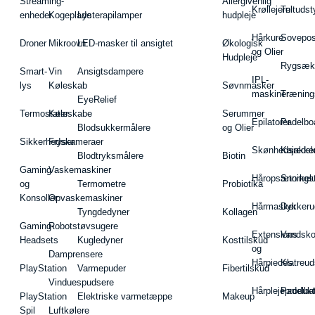
Streaming-
Allergivenlig
Krøllejern
Teltudst
enheder
Kogeplade
Lysterapilamper
hudpleje
Hårkure
Sovepos
Droner
Mikroovn
LED-masker til ansigtet
Økologisk
og Olier
Hudpleje
Rygsæk
Smart-
Vin
Ansigtsdampere
IPL-
lys
Køleskab
Søvnmasker
maskiner
Træning
EyeRelief
Termostater
Køleskabe
Serummer
Epilatorer
Padelbo
Blodsukkermålere
og Olier
Sikkerhedskameraer
Fryser
Skønhedsredsk
Kajakke
Blodtryksmålere
Biotin
Gaming
Vaskemaskiner
Håropsætningst
Snorkel
og
Termometre
Probiotika
Konsoller
Opvaskemaskiner
Hårmasker
Dykkeru
Tyngdedyner
Kollagen
Gaming-
Robotstøvsugere
Extensions
Vandsk
Headsets
Kugledyner
Kosttilskud
og
Damprensere
Hårpieces
Klatreud
PlayStation
Varmepuder
Fibertilskud
Vinduespudsere
Hårplejeprodukt
Padelba
PlayStation
Elektriske varmetæppe
Makeup
Spil
Luftkølere