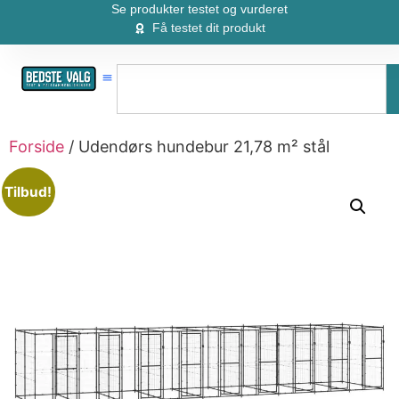
Se produkter testet og vurderet
Få testet dit produkt
Forside
/ Udendørs hundebur 21,78 m² stål
Tilbud!