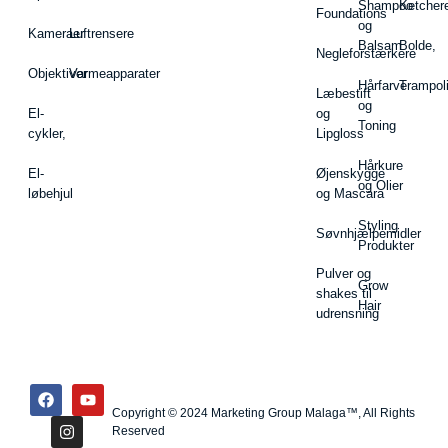
Shampoo
Ketcher
Foundations
og
Kameraer
Luftrensere
Balsam
Bolde,
Negleforstærkere
Objektiver
Varmeapparater
Hårfarve
Trampol
Læbestift
og
El-
og
Toning
cykler,
Lipgloss
Hårkure
El-
Øjenskygge
og Olier
løbehjul
og Mascara
Styling
Søvnhjælpemidler
Produkter
Pulver og
Grow
shakes til
Hair
udrensning
Copyright © 2024 Marketing Group Malaga™, All Rights
Reserved