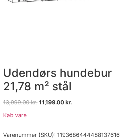
Udendørs hundebur
21,78 m² stål
13,999.00
kr.
11,199.00
kr.
Køb vare
Varenummer (SKU):
1193686444488137616