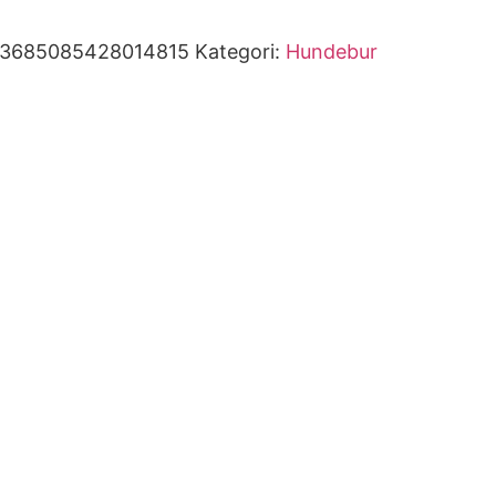
93685085428014815
Kategori:
Hundebur