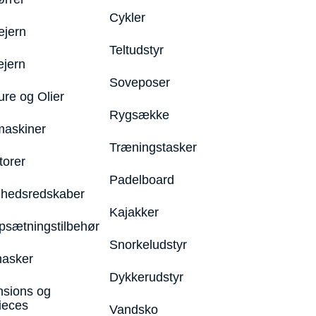
Cykler
ejern
Teltudstyr
ejern
Soveposer
ure og Olier
Rygsække
maskiner
Træningstasker
torer
Padelboard
hedsredskaber
Kajakker
psætningstilbehør
Snorkeludstyr
asker
Dykkerudstyr
nsions og
ieces
Vandsko