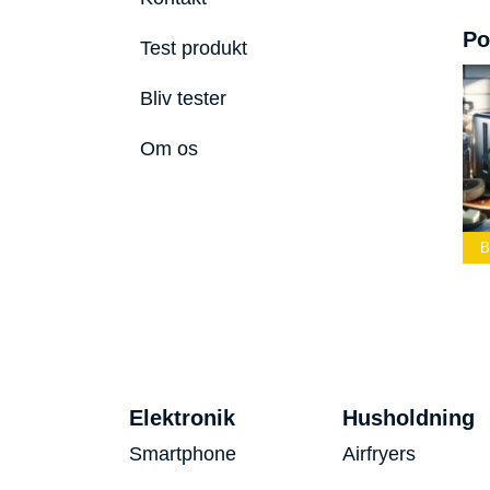
Po
Test produkt
Bliv tester
Om os
dste Led
Bedste Podcast
elygte 2026
Mikrofon 2026
Bedste Toaster 2026
Elektronik
Husholdning
Smartphone
Airfryers