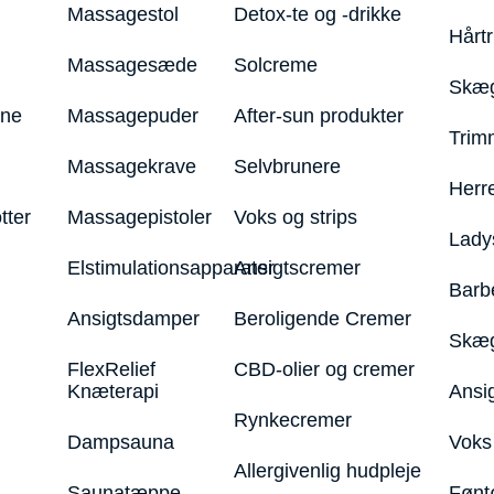
Massagestol
Detox-te og -drikke
Hårt
Massagesæde
Solcreme
Skæg
ine
Massagepuder
After-sun produkter
Trim
Massagekrave
Selvbrunere
Herr
tter
Massagepistoler
Voks og strips
Lady
Elstimulationsapparater
Ansigtscremer
Barb
Ansigtsdamper
Beroligende Cremer
Skæg
FlexRelief
CBD-olier og cremer
Knæterapi
Ansi
Rynkecremer
Dampsauna
Voks 
Allergivenlig hudpleje
Saunatæppe
Fønt