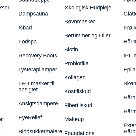
kser
Økologisk Hudpleje
Dampsauna
Glatt
Søvnmasker
Isbad
Krøll
Serummer og Olier
Fodspa
Hårk
Biotin
Recovery Boots
IPL-
Probiotika
Lysterapilamper
Epila
Kollagen
LED-masker til
Skøn
ansigtet
Kosttilskud
Håro
Ansigtsdampere
Fibertilskud
Hårm
EyeRelief
r
Makeup
Exte
Blodsukkermålere
Hårp
e
Foundations