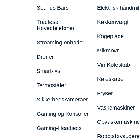
Sounds Bars
Elektrisk håndmi
Trådløse
Køkkenvægt
Hovedtelefoner
Kogeplade
Streaming-enheder
Mikroovn
Droner
Vin Køleskab
Smart-lys
Køleskabe
Termostater
Fryser
Sikkerhedskameraer
Vaskemaskiner
Gaming og Konsoller
Opvaskemaskine
Gaming-Headsets
Robotstøvsuger