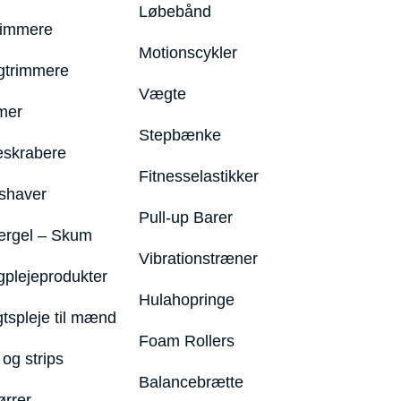
Løbebånd
rimmere
Motionscykler
trimmere
Vægte
mer
Stepbænke
eskrabere
Fitnesselastikker
shaver
Pull-up Barer
ergel – Skum
Vibrationstræner
plejeprodukter
Hulahopringe
gtspleje til mænd
Foam Rollers
og strips
Balancebrætte
ørrer