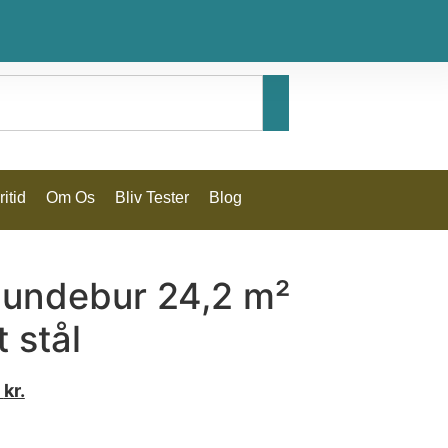
itid
Om Os
Bliv Tester
Blog
undebur 24,2 m²
 stål
0
kr.