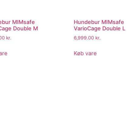
ebur MIMsafe
Hundebur MIMsafe
Cage Double M
VarioCage Double L
.00
kr.
6,999.00
kr.
are
Køb vare