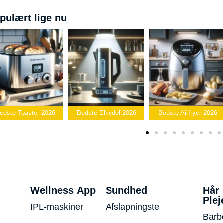
pulært lige nu
Bedste
Bedste Elkedel 2026
Bedste Airfryer 2026
Popcornmaskine 202
Wellness App
Sundhed
Hår
Plej
IPL-maskiner
Afslapningste
Barb