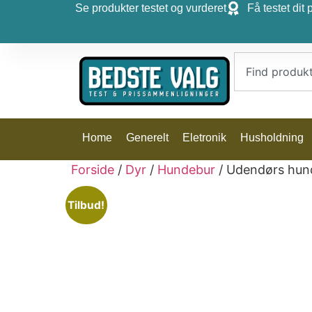
Se produkter testet og vurderet
Få testet dit 
Home
Generelt
Eletronik
Husholdning
Forside
/
Dyr
/
Hundebur
/ Udendørs hund
Tilbud!