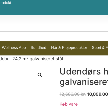
produkt
Wellness App
Sundhed
Hår & Plejeprodukter
Sport & Fr
ebur 24,2 m² galvaniseret stål
Udendørs h
galvaniseret
12,686.00
kr.
10,099.0
Køb vare