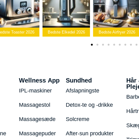
ter 2026
Bedste Elkedel 2026
Bedste Airfryer 2026
Popc
Wellness App
Sundhed
Hår
Plej
IPL-maskiner
Afslapningste
Barb
Massagestol
Detox-te og -drikke
Hårt
Massagesæde
Solcreme
Skæg
ine
Massagepuder
After-sun produkter