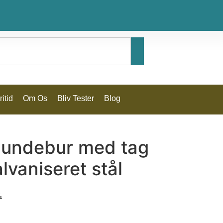
itid
Om Os
Bliv Tester
Blog
undebur med tag
lvaniseret stål
.