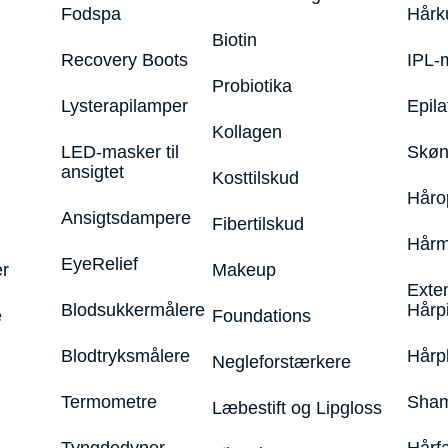
Fodspa
Hårk
Biotin
Recovery Boots
IPL-
Probiotika
Lysterapilamper
Epila
Kollagen
LED-masker til
Skøn
ansigtet
Kosttilskud
Håro
Ansigtsdampere
Fibertilskud
Hårm
EyeRelief
r
Makeup
Exte
Blodsukkermålere
Hårp
e
Foundations
Blodtryksmålere
Hårp
Negleforstærkere
Termometre
Sham
Læbestift og Lipgloss
Tyngdedyner
Hårf