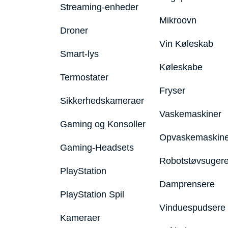
Streaming-enheder
Mikroovn
Droner
Vin Køleskab
Smart-lys
Køleskabe
Termostater
Fryser
Sikkerhedskameraer
Vaskemaskiner
Gaming og Konsoller
Opvaskemaskine
Gaming-Headsets
Robotstøvsuger
PlayStation
Damprensere
PlayStation Spil
Vinduespudsere
Kameraer