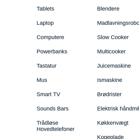
Tablets
Blendere
Laptop
Madlavningsrobo
Computere
Slow Cooker
Powerbanks
Multicooker
Tastatur
Juicemaskine
Mus
Ismaskine
Smart TV
Brødrister
Sounds Bars
Elektrisk håndmi
Trådløse
Køkkenvægt
Hovedtelefoner
Kogeplade