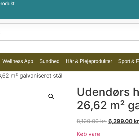
produkt
Wellness App
Sundhed
Hår & Plejeprodukter
Sport & Fr
62 m² galvaniseret stål
Udendørs h
26,62 m² ga
8,120.00
kr.
6,299.00
kr
Køb vare