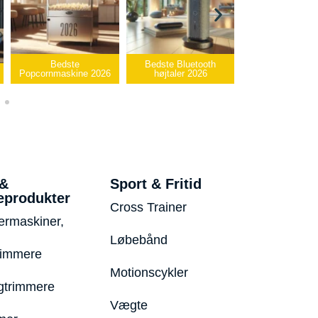
Bedste
Bedste Bluetooth
Bedste infrarøde
ornmaskine 2026
højtaler 2026
varmepude 2026
 &
Sport & Fritid
eprodukter
Cross Trainer
ermaskiner,
Løbebånd
rimmere
Motionscykler
trimmere
Vægte