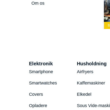
Om os
ke
Bedste Led
Bedste Podcast
Lommelygte 2026
Mikrofon 2026
Bedste Toas
Elektronik
Husholdning
Smartphone
Airfryers
Smartwatches
Kaffemaskiner
Covers
Elkedel
Opladere
Sous Vide-mask