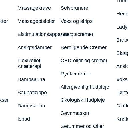
Trim
Massagekrave
Selvbrunere
Herr
tter
Massagepistoler
Voks og strips
Lady
Elstimulationsapparater
Ansigtscremer
Barb
Ansigtsdamper
Beroligende Cremer
Skæg
FlexRelief
CBD-olier og cremer
Knæterapi
Ansi
Rynkecremer
Dampsauna
Voks 
Allergivenlig hudpleje
Saunatæppe
Fønt
kser
Økologisk Hudpleje
Dampsauna
Glatt
Søvnmasker
Isbad
Krøll
Serummer og Olier