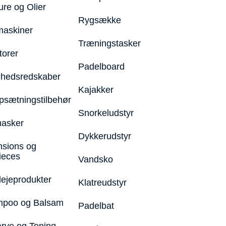
ure og Olier
Rygsække
maskiner
Træningstasker
torer
Padelboard
hedsredskaber
Kajakker
psætningstilbehør
Snorkeludstyr
asker
Dykkerudstyr
nsions og
ieces
Vandsko
lejeprodukter
Klatreudstyr
poo og Balsam
Padelbat
arve og Toning