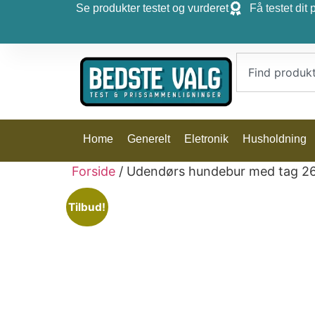
Se produkter testet og vurderet
Få testet dit 
Home
Generelt
Eletronik
Husholdning
Forside
/ Udendørs hundebur med tag 26,
Tilbud!