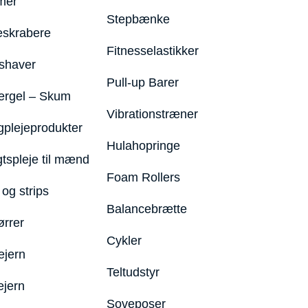
mer
Stepbænke
eskrabere
Fitnesselastikker
shaver
Pull-up Barer
ergel – Skum
Vibrationstræner
plejeprodukter
Hulahopringe
gtspleje til mænd
Foam Rollers
og strips
Balancebrætte
ørrer
Cykler
ejern
Teltudstyr
ejern
Soveposer