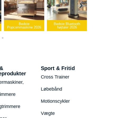
edste
Bedste Bluetooth
Bedste infrarøde
askine 2026
højtaler 2026
varmepude 2026
Be
 &
Sport & Fritid
eprodukter
Cross Trainer
ermaskiner,
Løbebånd
rimmere
Motionscykler
trimmere
Vægte