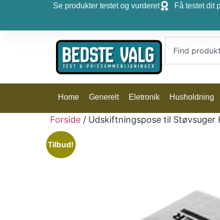
Se produkter testet og vurderet
Få testet dit 
Home
Generelt
Eletronik
Husholdning
Forside
/ Udskiftningspose til Støvsuge
Tilbud!