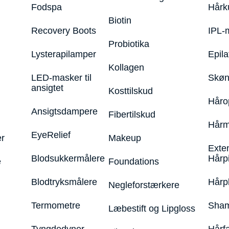
Fodspa
Hårk
Biotin
Recovery Boots
IPL-
Probiotika
Lysterapilamper
Epila
Kollagen
LED-masker til
Skøn
ansigtet
Kosttilskud
Håro
Ansigtsdampere
Fibertilskud
Hårm
EyeRelief
r
Makeup
Exte
Blodsukkermålere
Hårp
e
Foundations
Blodtryksmålere
Hårp
Negleforstærkere
Termometre
Sham
Læbestift og Lipgloss
Tyngdedyner
Hårf