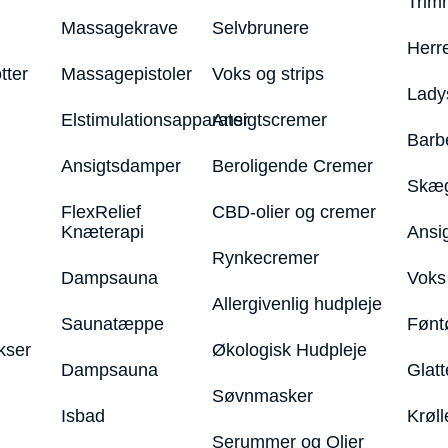
Trim
Massagekrave
Selvbrunere
Herr
tter
Massagepistoler
Voks og strips
Lady
Elstimulationsapparater
Ansigtscremer
Barb
Ansigtsdamper
Beroligende Cremer
Skæg
FlexRelief
CBD-olier og cremer
Knæterapi
Ansi
Rynkecremer
Dampsauna
Voks 
Allergivenlig hudpleje
Saunatæppe
Fønt
kser
Økologisk Hudpleje
Dampsauna
Glatt
Søvnmasker
Isbad
Krøll
Serummer og Olier