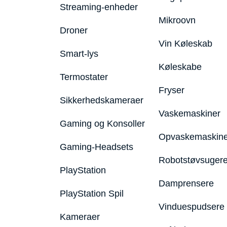
Streaming-enheder
Mikroovn
Droner
Vin Køleskab
Smart-lys
Køleskabe
Termostater
Fryser
Sikkerhedskameraer
Vaskemaskiner
Gaming og Konsoller
Opvaskemaskine
Gaming-Headsets
Robotstøvsuger
PlayStation
Damprensere
PlayStation Spil
Vinduespudsere
Kameraer