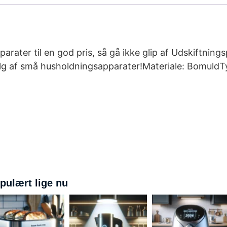
parater til en god pris, så gå ikke glip af Udskiftni
lg af små husholdningsapparater!Materiale: BomuldTy
pulært lige nu