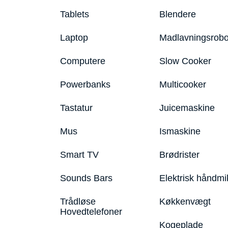
Tablets
Blendere
Laptop
Madlavningsrobo
Computere
Slow Cooker
Powerbanks
Multicooker
Tastatur
Juicemaskine
Mus
Ismaskine
Smart TV
Brødrister
Sounds Bars
Elektrisk håndmi
Trådløse
Køkkenvægt
Hovedtelefoner
Kogeplade