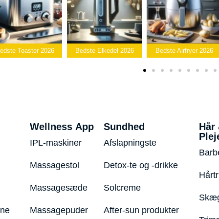
B
 2026
Bedste Elkedel 2026
Bedste Airfryer 2026
Popcornm
Wellness App
Sundhed
Hår
Plej
IPL-maskiner
Afslapningste
Barb
Massagestol
Detox-te og -drikke
Hårt
Massagesæde
Solcreme
Skæg
ine
Massagepuder
After-sun produkter