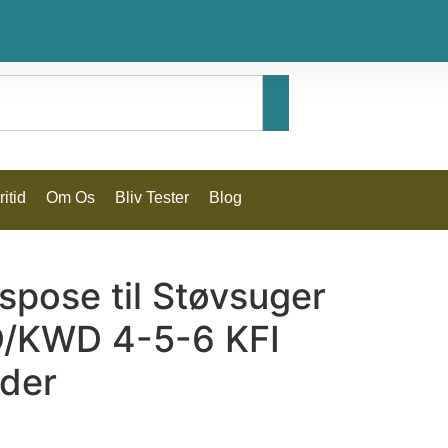
itid
Om Os
Bliv Tester
Blog
spose til Støvsuger
/KWD 4-5-6 KFI
der