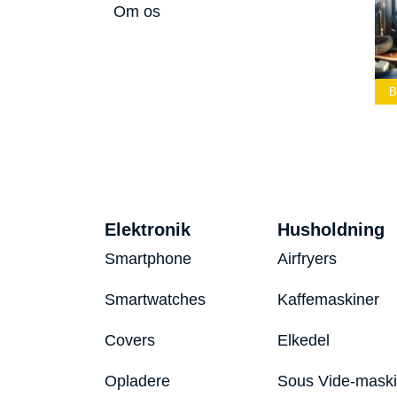
Om os
Bedste Led
Bedste Podcast
Lommelygte 2026
Mikrofon 2026
Bedste Toaster
Elektronik
Husholdning
Smartphone
Airfryers
Smartwatches
Kaffemaskiner
Covers
Elkedel
Opladere
Sous Vide-mask