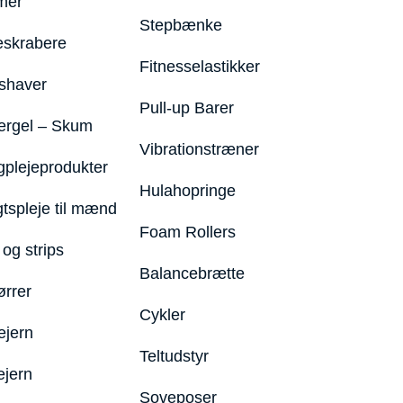
mer
Stepbænke
eskrabere
Fitnesselastikker
shaver
Pull-up Barer
ergel – Skum
Vibrationstræner
plejeprodukter
Hulahopringe
gtspleje til mænd
Foam Rollers
og strips
Balancebrætte
ørrer
Cykler
ejern
Teltudstyr
ejern
Soveposer