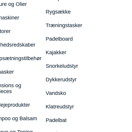
ure og Olier
Rygsække
maskiner
Træningstasker
torer
Padelboard
hedsredskaber
Kajakker
psætningstilbehør
Snorkeludstyr
asker
Dykkerudstyr
nsions og
ieces
Vandsko
lejeprodukter
Klatreudstyr
poo og Balsam
Padelbat
arve og Toning