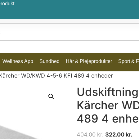
produkt
Wellness App
Sundhed
Hår & Plejeprodukter
Sport & Fr
r Kärcher WD/KWD 4-5-6 KFI 489 4 enheder
Udskiftning
Kärcher WD
489 4 enhe
404.00
kr.
322.00
kr.