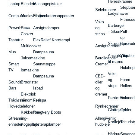
Herreskrabere
Laptop
Blendere
Massagepistoler
Stepbæ
Selvbrunere
Ladyshaver
Computere
Madlavningsrobotter
Elstimulationsapparater
Fitnesse
Voks
Barbergel
Powerbanks
Slow
Ansigtsdamper
og
– Skum
Pull-
Cooker
strips
up
Tastatur
FlexRelief Knæterapi
Skægplejeprodu
Barer
Multicooker
Ansigtscremer
Mus
Dampsauna
Ansigtspleje
Vibratio
Juicemaskine
Beroligende
til mænd
Smart
Saunatæppe
Cremer
Hulahop
TV
Ismaskine
Voks
Dampsauna
CBD-
og
Foam
Sounds
Brødrister
olier
strips
Rollers
Bars
Isbad
og
Elektrisk
cremer
Føntørrer
Balance
Trådløse
håndmikser
Fodspa
Hovedtelefoner
Rynkecremer
Glattejern
Cykler
Køkkenvægt
Recovery Boots
Streaming-
Allergivenlig
Krøllejern
Teltudst
enheder
Kogeplade
Lysterapilamper
hudpleje
Hårkure
Sovepos