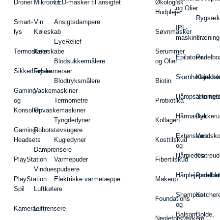
Droner
Mikroovn
LED-masker til ansigtet
Økologisk
og Olier
Hudpleje
Rygsæk
Smart-
Vin
Ansigtsdampere
IPL-
lys
Køleskab
Søvnmasker
maskiner
Træning
EyeRelief
Termostater
Køleskabe
Serummer
Epilatorer
Padelbo
Blodsukkermålere
og Olier
Sikkerhedskameraer
Fryser
Skønhedsredsk
Kajakke
Blodtryksmålere
Biotin
Gaming
Vaskemaskiner
Håropsætningst
Snorkel
og
Termometre
Probiotika
Konsoller
Opvaskemaskiner
Hårmasker
Dykkeru
Tyngdedyner
Kollagen
Gaming-
Robotstøvsugere
Extensions
Vandsk
Headsets
Kugledyner
Kosttilskud
og
Damprensere
Hårpieces
Klatreud
PlayStation
Varmepuder
Fibertilskud
Vinduespudsere
Hårplejeprodukt
Padelba
PlayStation
Elektriske varmetæppe
Makeup
Spil
Luftkølere
Shampoo
Ketcher
Foundations
og
Kameraer
Luftrensere
Balsam
Bolde,
Negleforstærkere