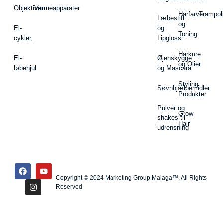
Objektiver
Varmeapparater
Hårfarve
Trampol
Læbestift
og
El-
og
Toning
cykler,
Lipgloss
Hårkure
El-
Øjenskygge
og Olier
løbehjul
og Mascara
Styling
Søvnhjælpemidler
Produkter
Pulver og
Grow
shakes til
Hair
udrensning
Copyright © 2024 Marketing Group Malaga™, All Rights
Reserved