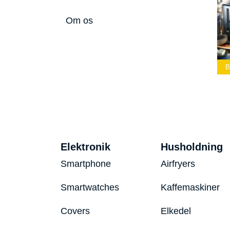
Om os
Lommelærke
Bedste Led
Bedste Podcast
2026
Lommelygte 2026
Mikrofon 2026
B
Elektronik
Husholdning
Smartphone
Airfryers
Smartwatches
Kaffemaskiner
Covers
Elkedel