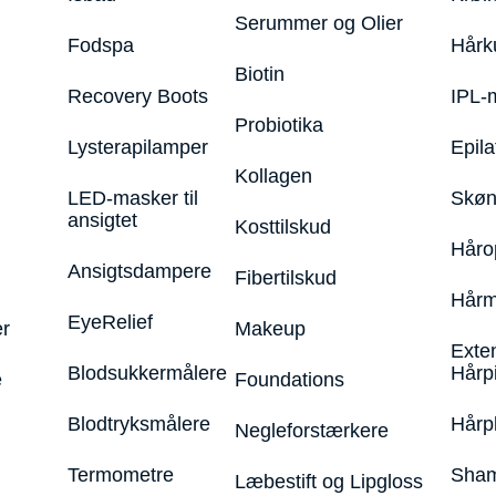
Serummer og Olier
Fodspa
Hårk
Biotin
Recovery Boots
IPL-
Probiotika
Lysterapilamper
Epila
Kollagen
LED-masker til
Skøn
ansigtet
Kosttilskud
Håro
Ansigtsdampere
Fibertilskud
Hårm
EyeRelief
r
Makeup
Exte
Blodsukkermålere
Hårp
e
Foundations
Blodtryksmålere
Hårp
Negleforstærkere
Termometre
Sham
Læbestift og Lipgloss