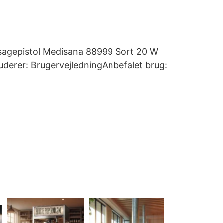
ssagepistol Medisana 88999 Sort 20 W
derer: BrugervejledningAnbefalet brug: