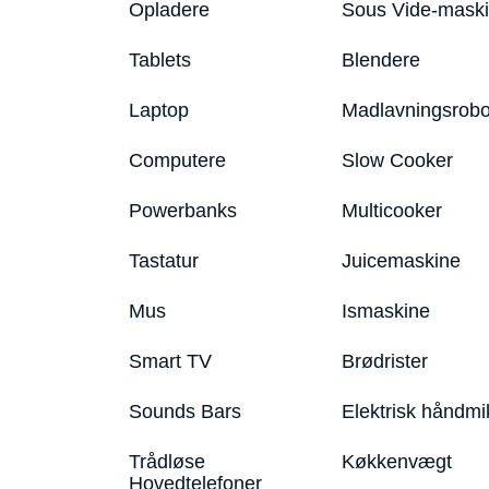
Opladere
Sous Vide-mask
Tablets
Blendere
Laptop
Madlavningsrobo
Computere
Slow Cooker
Powerbanks
Multicooker
Tastatur
Juicemaskine
Mus
Ismaskine
Smart TV
Brødrister
Sounds Bars
Elektrisk håndmi
Trådløse
Køkkenvægt
Hovedtelefoner