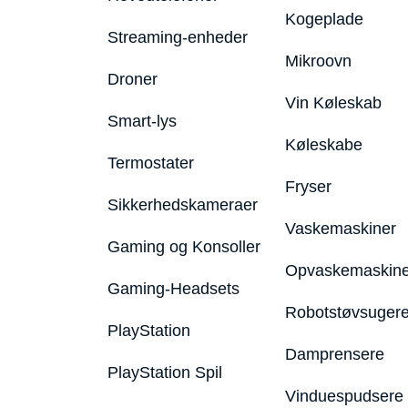
Kogeplade
Streaming-enheder
Mikroovn
Droner
Vin Køleskab
Smart-lys
Køleskabe
Termostater
Fryser
Sikkerhedskameraer
Vaskemaskiner
Gaming og Konsoller
Opvaskemaskine
Gaming-Headsets
Robotstøvsuger
PlayStation
Damprensere
PlayStation Spil
Vinduespudsere