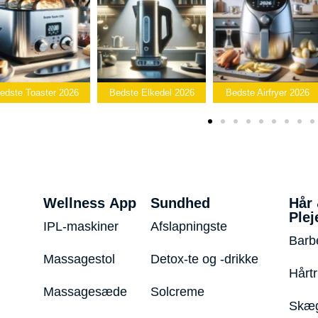
edste Toaster 2026
Bedste Elkedel 2026
Bedste Airfryer 2026
Wellness App
Sundhed
Hår
Plej
IPL-maskiner
Afslapningste
Barb
Massagestol
Detox-te og -drikke
Hårt
Massagesæde
Solcreme
Skæg