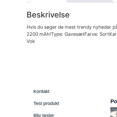
Beskrivelse
Hvis du søger de mest trendy nyheder p
2200 mAh!Type: GavesætFarve: SortKarak
Vok
Kontakt
Po
Test produkt
Bliv tester