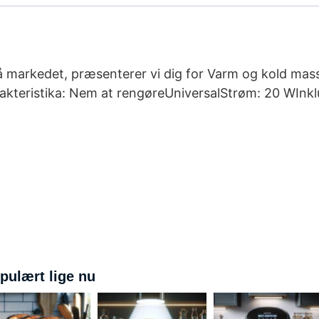
å markedet, præsenterer vi dig for Varm og kold ma
teristika: Nem at rengøreUniversalStrøm: 20 WInklu
pulært lige nu