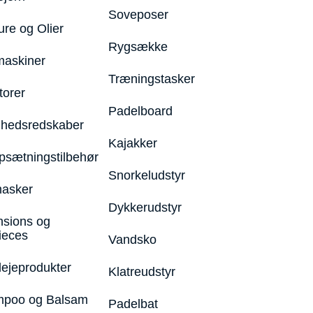
Soveposer
ure og Olier
Rygsække
maskiner
Træningstasker
torer
Padelboard
hedsredskaber
Kajakker
psætningstilbehør
Snorkeludstyr
asker
Dykkerudstyr
nsions og
ieces
Vandsko
lejeprodukter
Klatreudstyr
poo og Balsam
Padelbat