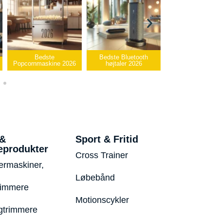
Bedste
Bedste Bluetooth
Bedste infrar
Popcornmaskine 2026
højtaler 2026
varmepude 2
 &
Sport & Fritid
eprodukter
Cross Trainer
ermaskiner,
Løbebånd
rimmere
Motionscykler
trimmere