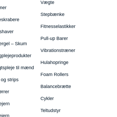
Vægte
mer
Stepbænke
eskrabere
Fitnesselastikker
shaver
Pull-up Barer
ergel – Skum
Vibrationstræner
plejeprodukter
Hulahopringe
gtspleje til mænd
Foam Rollers
og strips
Balancebrætte
ørrer
Cykler
ejern
Teltudstyr
ejern