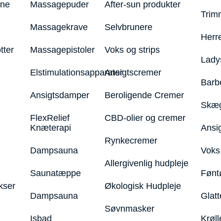
ine
Massagepuder
After-sun produkter
Trim
Massagekrave
Selvbrunere
Herr
tter
Massagepistoler
Voks og strips
Lady
Elstimulationsapparater
Ansigtscremer
Barb
Ansigtsdamper
Beroligende Cremer
Skæg
FlexRelief
CBD-olier og cremer
Knæterapi
Ansi
Rynkecremer
Dampsauna
Voks 
Allergivenlig hudpleje
Saunatæppe
Fønt
kser
Økologisk Hudpleje
Dampsauna
Glatt
Søvnmasker
Isbad
Krøll