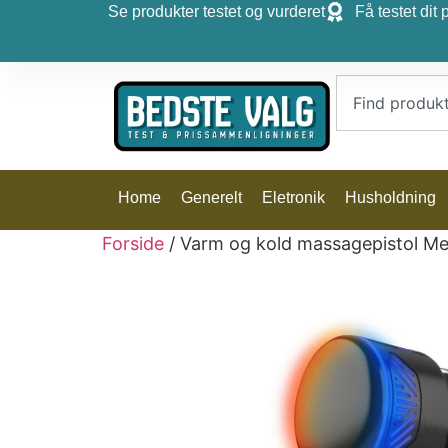
Se produkter testet og vurderet
Få testet dit 
Home
Generelt
Eletronik
Husholdning
Forside
/ Varm og kold massagepistol M