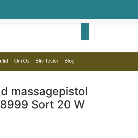
itid
Om Os
Bliv Tester
Blog
ld massagepistol
8999 Sort 20 W