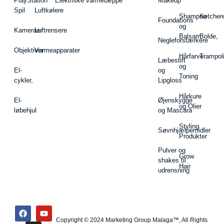
PlayStation
Elektriske varmetæppe
Makeup
Spil
Luftkølere
Shampoo
Ketcher
Foundations
og
Kameraer
Luftrensere
Balsam
Bolde,
Negleforstærkere
Objektiver
Varmeapparater
Hårfarve
Trampol
Læbestift
og
El-
og
Toning
cykler,
Lipgloss
Hårkure
El-
Øjenskygge
og Olier
løbehjul
og Mascara
Styling
Søvnhjælpemidler
Produkter
Pulver og
Grow
shakes til
Hair
udrensning
Copyright © 2024 Marketing Group Malaga™, All Rights