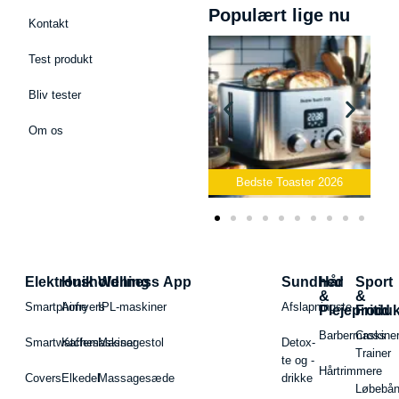
Populært lige nu
Kontakt
Test produkt
Bliv tester
Om os
Bedste Podcast Mikrofon
2026
Bedste Toaster 2026
Elektronik
Husholdning
Wellness App
Sundhed
Hår
Sport
&
&
Smartphone
Airfryers
IPL-maskiner
Afslapningste
Plejeproduk
Fritid
Barbermaskiner
Cross
Smartwatches
Kaffemaskiner
Massagestol
Detox-
Trainer
te og -
Hårtrimmere
Covers
Elkedel
Massagesæde
drikke
Løbebå