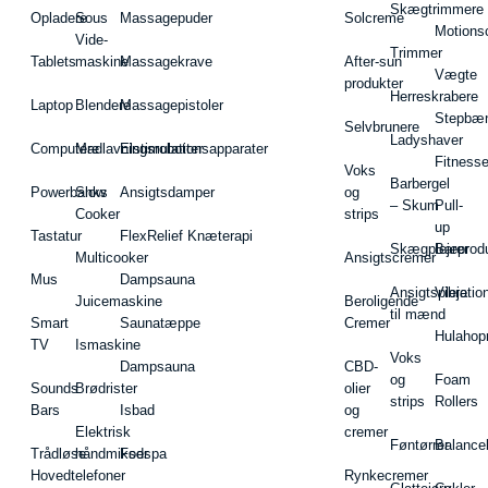
Skægtrimmere
Opladere
Sous
Massagepuder
Solcreme
Motions
Vide-
Trimmer
Tablets
maskine
Massagekrave
After-sun
Vægte
produkter
Herreskrabere
Laptop
Blendere
Massagepistoler
Stepbæ
Selvbrunere
Ladyshaver
Computere
Madlavningsrobotter
Elstimulationsapparater
Fitnesse
Voks
Barbergel
Powerbanks
Slow
Ansigtsdamper
og
– Skum
Pull-
Cooker
strips
up
Tastatur
FlexRelief Knæterapi
Skægplejeprodu
Barer
Multicooker
Ansigtscremer
Mus
Dampsauna
Ansigtspleje
Vibratio
Juicemaskine
Beroligende
til mænd
Smart
Saunatæppe
Cremer
Hulahop
TV
Ismaskine
Voks
Dampsauna
CBD-
og
Foam
Sounds
Brødrister
olier
strips
Rollers
Bars
Isbad
og
Elektrisk
cremer
Føntørrer
Balance
Trådløse
håndmikser
Fodspa
Hovedtelefoner
Rynkecremer