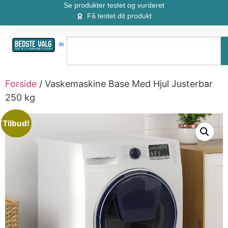
Se produkter testet og vurderet
Få testet dit produkt
Forside
/ Vaskemaskine Base Med Hjul Justerbar
250 kg
Tilbud!