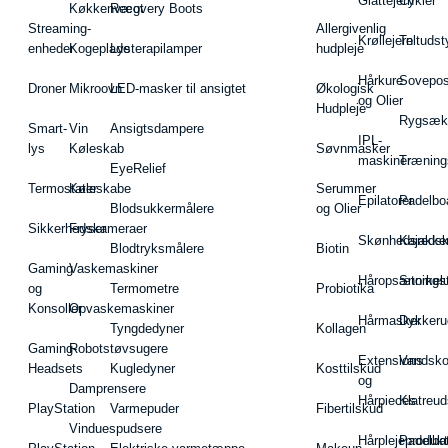
Glattejern
Cykler
Køkkenvægt
Recovery Boots
Streaming-
Allergivenlig
Krøllejern
Teltudst
enheder
Kogeplade
Lysterapilamper
hudpleje
Hårkure
Sovepos
Droner
Mikroovn
LED-masker til ansigtet
Økologisk
og Olier
Hudpleje
Rygsæk
Smart-
Vin
Ansigtsdampere
IPL-
lys
Køleskab
Søvnmasker
maskiner
Træning
EyeRelief
Termostater
Køleskabe
Serummer
Epilatorer
Padelbo
Blodsukkermålere
og Olier
Sikkerhedskameraer
Fryser
Skønhedsredsk
Kajakke
Blodtryksmålere
Biotin
Gaming
Vaskemaskiner
Håropsætningst
Snorkel
og
Termometre
Probiotika
Konsoller
Opvaskemaskiner
Hårmasker
Dykkeru
Tyngdedyner
Kollagen
Gaming-
Robotstøvsugere
Extensions
Vandsk
Headsets
Kugledyner
Kosttilskud
og
Damprensere
Hårpieces
Klatreud
PlayStation
Varmepuder
Fibertilskud
Vinduespudsere
Hårplejeprodukt
Padelba