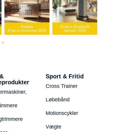
Bedste
Bedste Bluetooth
Bedste infrar
Popcornmaskine 2026
højtaler 2026
varmepude 2
 &
Sport & Fritid
eprodukter
Cross Trainer
ermaskiner,
Løbebånd
rimmere
Motionscykler
trimmere
Vægte