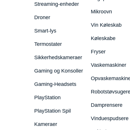
Streaming-enheder
Mikroovn
Droner
Vin Køleskab
Smart-lys
Køleskabe
Termostater
Fryser
Sikkerhedskameraer
Vaskemaskiner
Gaming og Konsoller
Opvaskemaskine
Gaming-Headsets
Robotstøvsuger
PlayStation
Damprensere
PlayStation Spil
Vinduespudsere
Kameraer