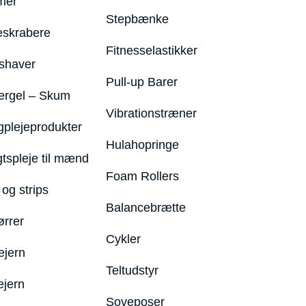
mer
Stepbænke
eskrabere
Fitnesselastikker
shaver
Pull-up Barer
ergel – Skum
Vibrationstræner
plejeprodukter
Hulahopringe
gtspleje til mænd
Foam Rollers
og strips
Balancebrætte
ørrer
Cykler
ejern
Teltudstyr
ejern
Soveposer