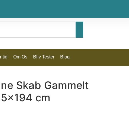
itid
Om Os
Bliv Tester
Blog
ine Skab Gammelt
.5×194 cm