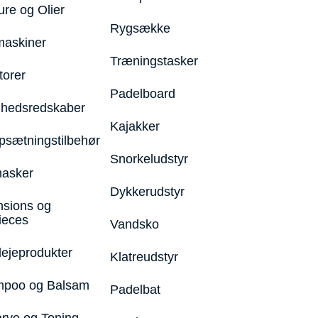
ure og Olier
Rygsække
maskiner
Træningstasker
torer
Padelboard
hedsredskaber
Kajakker
psætningstilbehør
Snorkeludstyr
asker
Dykkerudstyr
nsions og
ieces
Vandsko
lejeprodukter
Klatreudstyr
poo og Balsam
Padelbat
arve og Toning