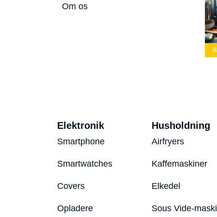
Om os
Lommelærke
Bedste Led
Bedste Podcast
2026
Lommelygte 2026
Mikrofon 2026
B
Elektronik
Husholdning
Smartphone
Airfryers
Smartwatches
Kaffemaskiner
Covers
Elkedel
Opladere
Sous Vide-mask