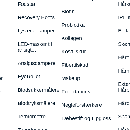
Fodspa
Hårk
Biotin
Recovery Boots
IPL-
Probiotika
Lysterapilamper
Epila
Kollagen
LED-masker til
Skøn
ansigtet
Kosttilskud
Håro
Ansigtsdampere
Fibertilskud
Hårm
EyeRelief
r
Makeup
Exte
Blodsukkermålere
Hårp
e
Foundations
Blodtryksmålere
Hårp
Negleforstærkere
Termometre
Sham
Læbestift og Lipgloss
Tyngdedyner
Hårf