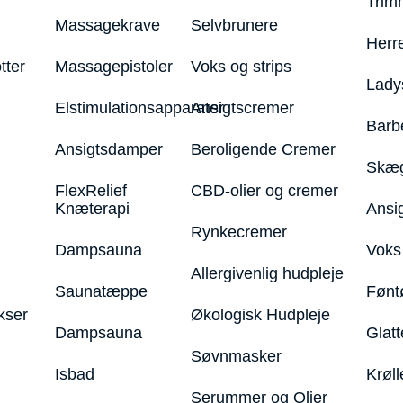
Trim
Massagekrave
Selvbrunere
Herr
tter
Massagepistoler
Voks og strips
Lady
Elstimulationsapparater
Ansigtscremer
Barb
Ansigtsdamper
Beroligende Cremer
Skæg
FlexRelief
CBD-olier og cremer
Knæterapi
Ansi
Rynkecremer
Dampsauna
Voks 
Allergivenlig hudpleje
Saunatæppe
Fønt
kser
Økologisk Hudpleje
Dampsauna
Glatt
Søvnmasker
Isbad
Krøll
Serummer og Olier