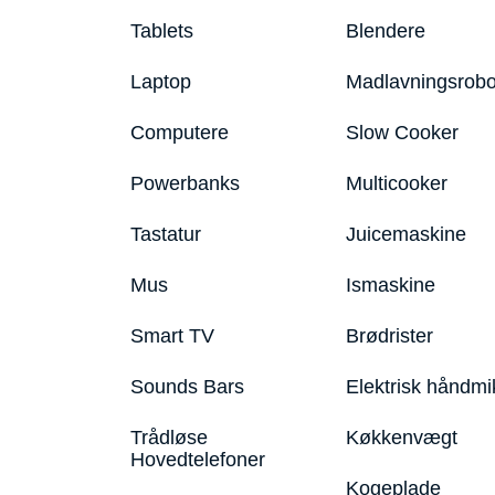
Tablets
Blendere
Laptop
Madlavningsrobo
Computere
Slow Cooker
Powerbanks
Multicooker
Tastatur
Juicemaskine
Mus
Ismaskine
Smart TV
Brødrister
Sounds Bars
Elektrisk håndmi
Trådløse
Køkkenvægt
Hovedtelefoner
Kogeplade