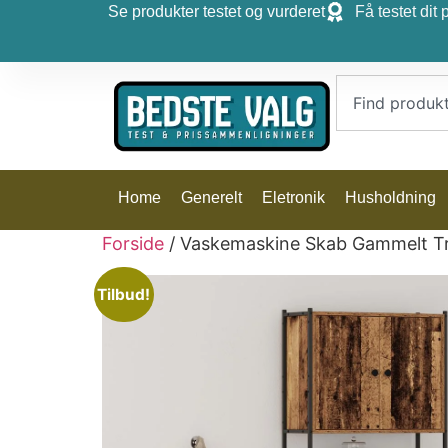
Se produkter testet og vurderet
Få testet dit 
Home
Generelt
Eletronik
Husholdning
Forside
/ Vaskemaskine Skab Gammelt 
Tilbud!