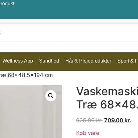
produkt
Wellness App
Sundhed
Hår & Plejeprodukter
Sport & Fr
Træ 68×48.5×194 cm
Vaskemask
Træ 68×48
925.00
kr.
709.00
kr.
Køb vare