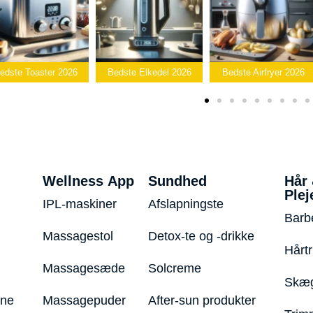
edste Toaster 2026
Bedste Elkedel 2026
Bedste Airfryer 2026
Wellness App
Sundhed
Hår
Plej
IPL-maskiner
Afslapningste
Barb
Massagestol
Detox-te og -drikke
Hårt
Massagesæde
Solcreme
Skæg
ine
Massagepuder
After-sun produkter