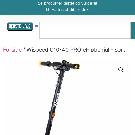
Se produkter testet og vurderet
Få testet dit produkt
Forside
/ Wispeed C10-40 PRO el-løbehjul – sort