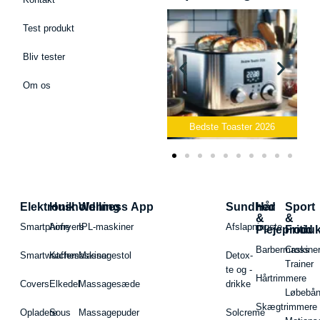
Test produkt
Bliv tester
Om os
Bedste Podcast Mikrofon
2026
Bedste Toaster 2026
Elektronik
Husholdning
Wellness App
Sundhed
Hår
Sport
&
&
Smartphone
Airfryers
IPL-maskiner
Afslapningste
Plejeproduk
Fritid
Barbermaskiner
Cross
Smartwatches
Kaffemaskiner
Massagestol
Detox-
Trainer
te og -
Hårtrimmere
Covers
Elkedel
Massagesæde
drikke
Løbebå
Skægtrimmere
Opladere
Sous
Massagepuder
Solcreme