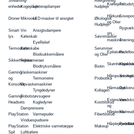
Streaming-
Allergivenlig
Krøllejern
Teltudst
enheder
Kogeplade
Lysterapilamper
hudpleje
Hårkure
Sovepos
Droner
Mikroovn
LED-masker til ansigtet
Økologisk
og Olier
Hudpleje
Rygsæk
Smart-
Vin
Ansigtsdampere
IPL-
lys
Køleskab
Søvnmasker
maskiner
Træning
EyeRelief
Termostater
Køleskabe
Serummer
Epilatorer
Padelbo
Blodsukkermålere
og Olier
Sikkerhedskameraer
Fryser
Skønhedsredsk
Kajakke
Blodtryksmålere
Biotin
Gaming
Vaskemaskiner
Håropsætningst
Snorkel
og
Termometre
Probiotika
Konsoller
Opvaskemaskiner
Hårmasker
Dykkeru
Tyngdedyner
Kollagen
Gaming-
Robotstøvsugere
Extensions
Vandsk
Headsets
Kugledyner
Kosttilskud
og
Damprensere
Hårpieces
Klatreud
PlayStation
Varmepuder
Fibertilskud
Vinduespudsere
Hårplejeprodukt
Padelba
PlayStation
Elektriske varmetæppe
Makeup
Spil
Luftkølere