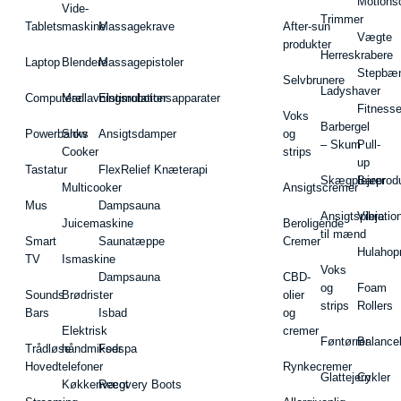
Motions
Vide-
Trimmer
Tablets
maskine
Massagekrave
After-sun
Vægte
produkter
Herreskrabere
Laptop
Blendere
Massagepistoler
Stepbæ
Selvbrunere
Ladyshaver
Computere
Madlavningsrobotter
Elstimulationsapparater
Fitnesse
Voks
Barbergel
Powerbanks
Slow
Ansigtsdamper
og
– Skum
Pull-
Cooker
strips
up
Tastatur
FlexRelief Knæterapi
Skægplejeprodu
Barer
Multicooker
Ansigtscremer
Mus
Dampsauna
Ansigtspleje
Vibratio
Juicemaskine
Beroligende
til mænd
Smart
Saunatæppe
Cremer
Hulahop
TV
Ismaskine
Voks
Dampsauna
CBD-
og
Foam
Sounds
Brødrister
olier
strips
Rollers
Bars
Isbad
og
Elektrisk
cremer
Føntørrer
Balance
Trådløse
håndmikser
Fodspa
Hovedtelefoner
Rynkecremer
Glattejern
Cykler
Køkkenvægt
Recovery Boots