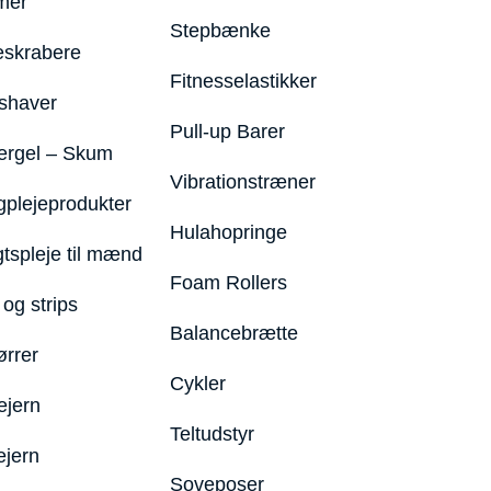
mer
Stepbænke
eskrabere
Fitnesselastikker
shaver
Pull-up Barer
ergel – Skum
Vibrationstræner
plejeprodukter
Hulahopringe
gtspleje til mænd
Foam Rollers
og strips
Balancebrætte
ørrer
Cykler
ejern
Teltudstyr
ejern
Soveposer