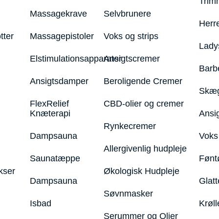
Trim
Massagekrave
Selvbrunere
Herr
tter
Massagepistoler
Voks og strips
Lady
Elstimulationsapparater
Ansigtscremer
Barb
Ansigtsdamper
Beroligende Cremer
Skæg
FlexRelief
CBD-olier og cremer
Knæterapi
Ansi
Rynkecremer
Dampsauna
Voks 
Allergivenlig hudpleje
Saunatæppe
Fønt
kser
Økologisk Hudpleje
Dampsauna
Glatt
Søvnmasker
Isbad
Krøll
Serummer og Olier