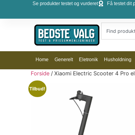
Se produkter testet og vurderet
Få testet dit 
Home
Generelt
Eletronik
Husholdning
Forside
/ Xiaomi Electric Scooter 4 Pro e
Tilbud!