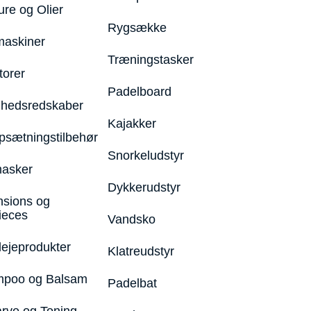
ure og Olier
Rygsække
maskiner
Træningstasker
torer
Padelboard
hedsredskaber
Kajakker
psætningstilbehør
Snorkeludstyr
asker
Dykkerudstyr
nsions og
ieces
Vandsko
lejeprodukter
Klatreudstyr
poo og Balsam
Padelbat
arve og Toning