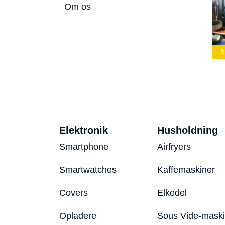
Om os
Bedste Led
Bedste Podcast
Lommelygte 2026
Mikrofon 2026
Bedste Toaster 2026
Elektronik
Husholdning
Smartphone
Airfryers
Smartwatches
Kaffemaskiner
Covers
Elkedel
Opladere
Sous Vide-mask