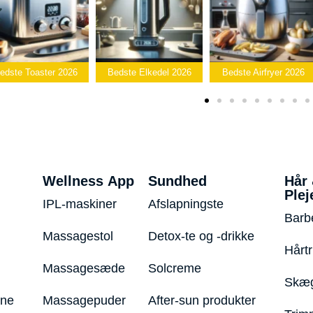
Bedst
Bedste Elkedel 2026
Bedste Airfryer 2026
Popcornmaski
Wellness App
Sundhed
Hår
Plej
IPL-maskiner
Afslapningste
Barb
Massagestol
Detox-te og -drikke
Hårt
Massagesæde
Solcreme
Skæg
ine
Massagepuder
After-sun produkter