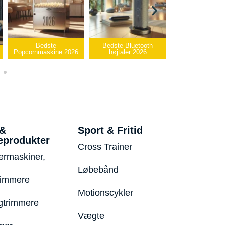
e
Bedste Bluetooth
Bedste infrarøde
ne 2026
højtaler 2026
varmepude 2026
Bedste
 &
Sport & Fritid
eprodukter
Cross Trainer
ermaskiner,
Løbebånd
rimmere
Motionscykler
trimmere
Vægte