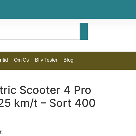
itid
Om Os
Bliv Tester
Blog
tric Scooter 4 Pro
 25 km/t – Sort 400
r.