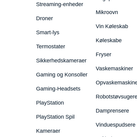
Streaming-enheder
Mikroovn
Droner
Vin Køleskab
Smart-lys
Køleskabe
Termostater
Fryser
Sikkerhedskameraer
Vaskemaskiner
Gaming og Konsoller
Opvaskemaskine
Gaming-Headsets
Robotstøvsuger
PlayStation
Damprensere
PlayStation Spil
Vinduespudsere
Kameraer