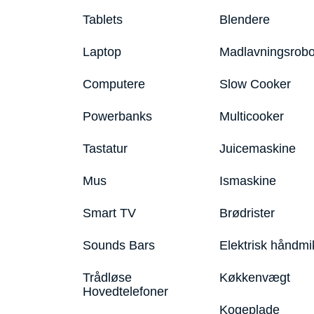
Tablets
Blendere
Laptop
Madlavningsrobo
Computere
Slow Cooker
Powerbanks
Multicooker
Tastatur
Juicemaskine
Mus
Ismaskine
Smart TV
Brødrister
Sounds Bars
Elektrisk håndmi
Trådløse
Køkkenvægt
Hovedtelefoner
Kogeplade