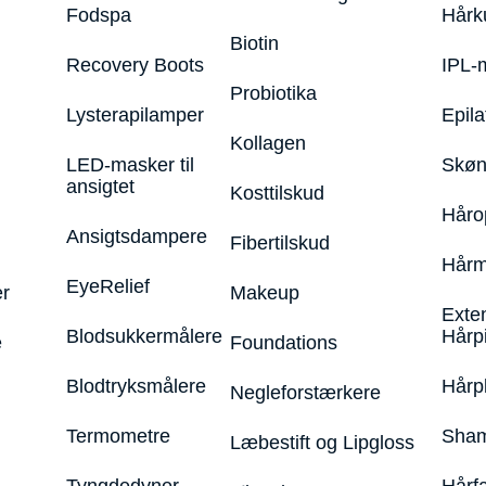
Fodspa
Hårk
Biotin
Recovery Boots
IPL-
Probiotika
Lysterapilamper
Epila
Kollagen
LED-masker til
Skøn
ansigtet
Kosttilskud
Håro
Ansigtsdampere
Fibertilskud
Hårm
EyeRelief
r
Makeup
Exte
Blodsukkermålere
Hårp
e
Foundations
Blodtryksmålere
Hårp
Negleforstærkere
Termometre
Sham
Læbestift og Lipgloss
Tyngdedyner
Hårf