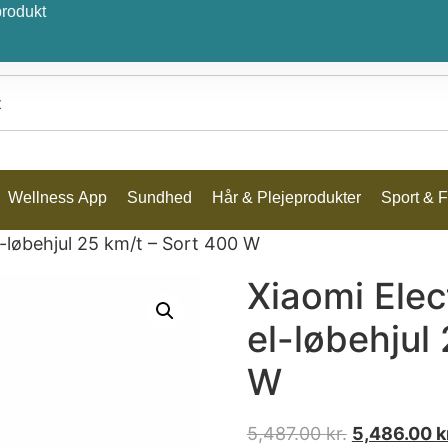
produkt
Wellness App
Sundhed
Hår & Plejeprodukter
Sport & Fr
l-løbehjul 25 km/t – Sort 400 W
Xiaomi Elec
el-løbehjul
W
5,487.00
kr.
5,486.00
k