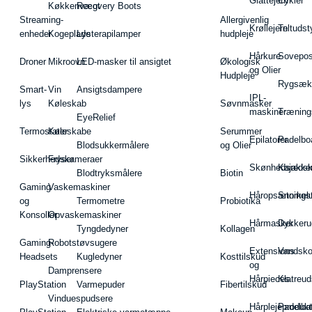
Glattejern
Cykler
Køkkenvægt
Recovery Boots
Streaming-
Allergivenlig
Krøllejern
Teltudst
enheder
Kogeplade
Lysterapilamper
hudpleje
Hårkure
Sovepos
Droner
Mikroovn
LED-masker til ansigtet
Økologisk
og Olier
Hudpleje
Rygsæk
Smart-
Vin
Ansigtsdampere
IPL-
lys
Køleskab
Søvnmasker
maskiner
Træning
EyeRelief
Termostater
Køleskabe
Serummer
Epilatorer
Padelbo
Blodsukkermålere
og Olier
Sikkerhedskameraer
Fryser
Skønhedsredsk
Kajakke
Blodtryksmålere
Biotin
Gaming
Vaskemaskiner
Håropsætningst
Snorkel
og
Termometre
Probiotika
Konsoller
Opvaskemaskiner
Hårmasker
Dykkeru
Tyngdedyner
Kollagen
Gaming-
Robotstøvsugere
Extensions
Vandsk
Headsets
Kugledyner
Kosttilskud
og
Damprensere
Hårpieces
Klatreud
PlayStation
Varmepuder
Fibertilskud
Vinduespudsere
Hårplejeprodukt
Padelba