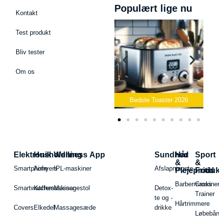
Populært lige nu
Kontakt
Test produkt
Bliv tester
Om os
Bedste Podcast Mikrofon
2026
Bedste Toaster 2026
Elektronik
Husholdning
Wellness App
Sundhed
Hår
Sport
&
&
Smartphone
Airfryers
IPL-maskiner
Afslapningste
Plejeproduk
Fritid
Barbermaskiner
Cross
Smartwatches
Kaffemaskiner
Massagestol
Detox-
Trainer
te og -
Hårtrimmere
Covers
Elkedel
Massagesæde
drikke
Løbebå