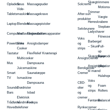
Skægtrimmere
Opladere
Sous
Massagepuder
Solcreme
Motions
Vide-
Trimmer
Tablets
maskine
Massagekrave
After-sun
Vægte
produkter
Herreskrabere
Laptop
Blendere
Massagepistoler
Stepbæ
Selvbrunere
Ladyshaver
Computere
Madlavningsrobotter
Elstimulationsapparater
Fitnesse
Voks
Barbergel
Powerbanks
Slow
Ansigtsdamper
og
– Skum
Pull-
Cooker
strips
up
Tastatur
FlexRelief Knæterapi
Skægplejeprodu
Barer
Multicooker
Ansigtscremer
Mus
Dampsauna
Ansigtspleje
Vibratio
Juicemaskine
Beroligende
til mænd
Smart
Saunatæppe
Cremer
Hulahop
TV
Ismaskine
Voks
Dampsauna
CBD-
og
Foam
Sounds
Brødrister
olier
strips
Rollers
Bars
Isbad
og
Elektrisk
cremer
Føntørrer
Balance
Trådløse
håndmikser
Fodspa
Hovedtelefoner
Rynkecremer