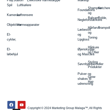
PlayStation
Elektriske varmetæppe
Makeup
Spil
Luftkølere
Shampoo
Ketcher
Foundations
og
Kameraer
Luftrensere
Balsam
Bolde,
Negleforstærkere
Objektiver
Varmeapparater
Hårfarve
Trampol
Læbestift
og
El-
og
Toning
cykler,
Lipgloss
Hårkure
El-
Øjenskygge
og Olier
løbehjul
og Mascara
Styling
Søvnhjælpemidler
Produkter
Pulver og
Grow
shakes til
Hair
udrensning
Copyright © 2024 Marketing Group Malaga™, All Rights