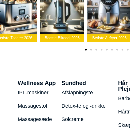
edste Toaster 2026
Bedste Elkedel 2026
Bedste Airfryer 2026
Wellness App
Sundhed
Hår
Plej
IPL-maskiner
Afslapningste
Barb
Massagestol
Detox-te og -drikke
Hårt
Massagesæde
Solcreme
Skæg