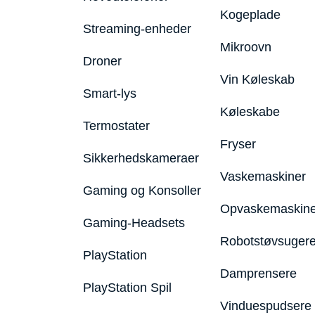
Kogeplade
Streaming-enheder
Mikroovn
Droner
Vin Køleskab
Smart-lys
Køleskabe
Termostater
Fryser
Sikkerhedskameraer
Vaskemaskiner
Gaming og Konsoller
Opvaskemaskine
Gaming-Headsets
Robotstøvsuger
PlayStation
Damprensere
PlayStation Spil
Vinduespudsere