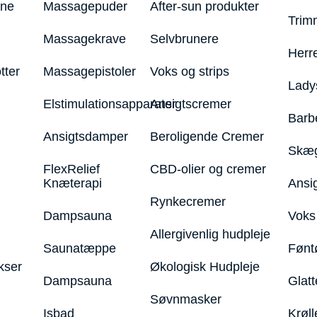
ine
Massagepuder
After-sun produkter
Trim
Massagekrave
Selvbrunere
Herr
tter
Massagepistoler
Voks og strips
Lady
Elstimulationsapparater
Ansigtscremer
Barb
Ansigtsdamper
Beroligende Cremer
Skæg
FlexRelief
CBD-olier og cremer
Knæterapi
Ansi
Rynkecremer
Dampsauna
Voks 
Allergivenlig hudpleje
Saunatæppe
Fønt
kser
Økologisk Hudpleje
Dampsauna
Glatt
Søvnmasker
Isbad
Krøll