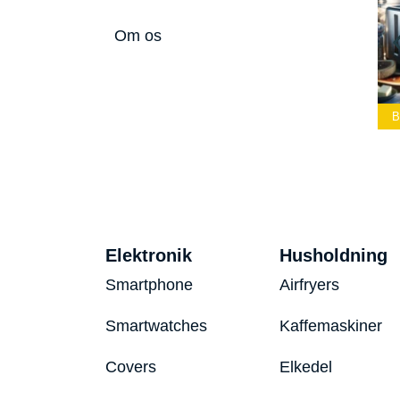
Om os
Lommelærke
Bedste Led
Bedste Podcast
2026
Lommelygte 2026
Mikrofon 2026
B
Elektronik
Husholdning
Smartphone
Airfryers
Smartwatches
Kaffemaskiner
Covers
Elkedel