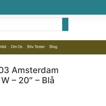
itid
Om Os
Bliv Tester
Blog
003 Amsterdam
 W – 20″ – Blå