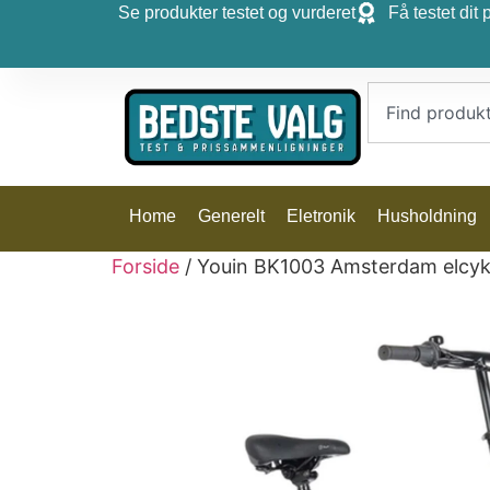
Se produkter testet og vurderet
Få testet dit 
Home
Generelt
Eletronik
Husholdning
Forside
/ Youin BK1003 Amsterdam elcykel