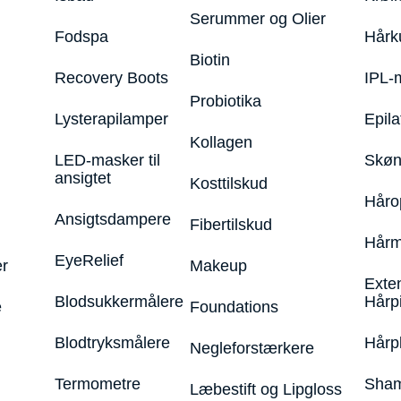
Serummer og Olier
Fodspa
Hårk
Biotin
Recovery Boots
IPL-
Probiotika
Lysterapilamper
Epila
Kollagen
LED-masker til
Skøn
ansigtet
Kosttilskud
Håro
Ansigtsdampere
Fibertilskud
Hårm
EyeRelief
r
Makeup
Exte
Blodsukkermålere
Hårp
e
Foundations
Blodtryksmålere
Hårp
Negleforstærkere
Termometre
Sham
Læbestift og Lipgloss