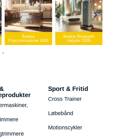
Bedste
Bedste Bluetooth
Bedste infrar
Popcornmaskine 2026
højtaler 2026
varmepude 2
 &
Sport & Fritid
eprodukter
Cross Trainer
ermaskiner,
Løbebånd
rimmere
Motionscykler
trimmere