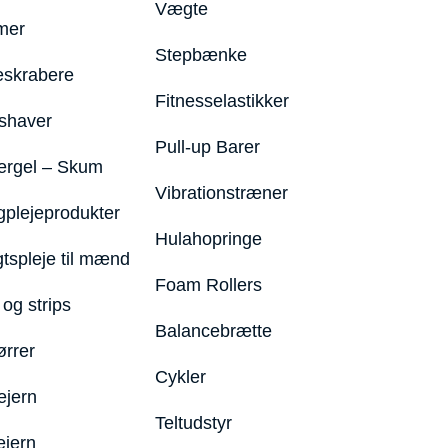
Vægte
mer
Stepbænke
eskrabere
Fitnesselastikker
shaver
Pull-up Barer
ergel – Skum
Vibrationstræner
plejeprodukter
Hulahopringe
gtspleje til mænd
Foam Rollers
og strips
Balancebrætte
ørrer
Cykler
ejern
Teltudstyr
ejern