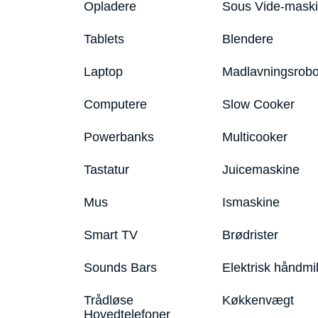
Opladere
Sous Vide-mask
Tablets
Blendere
Laptop
Madlavningsrobo
Computere
Slow Cooker
Powerbanks
Multicooker
Tastatur
Juicemaskine
Mus
Ismaskine
Smart TV
Brødrister
Sounds Bars
Elektrisk håndmi
Trådløse
Køkkenvægt
Hovedtelefoner