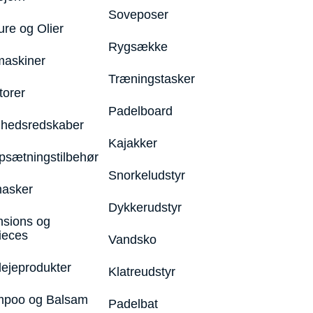
Soveposer
ure og Olier
Rygsække
maskiner
Træningstasker
torer
Padelboard
hedsredskaber
Kajakker
psætningstilbehør
Snorkeludstyr
asker
Dykkerudstyr
nsions og
ieces
Vandsko
lejeprodukter
Klatreudstyr
poo og Balsam
Padelbat