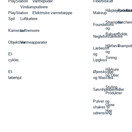
PlayStation
Varmepuder
Fibertilskud
Vinduespudsere
Hårplejeprodukt
Padelba
PlayStation
Elektriske varmetæppe
Makeup
Spil
Luftkølere
Shampoo
Ketcher
Foundations
og
Kameraer
Luftrensere
Balsam
Bolde,
Negleforstærkere
Objektiver
Varmeapparater
Hårfarve
Trampol
Læbestift
og
El-
og
Toning
cykler,
Lipgloss
Hårkure
El-
Øjenskygge
og Olier
løbehjul
og Mascara
Styling
Søvnhjælpemidler
Produkter
Pulver og
Grow
shakes til
Hair
udrensning