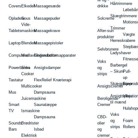
Hårtrimmere
Covers
Elkedel
Massagesæde
drikke
Løbebå
Skægtrimmere
Opladere
Sous
Massagepuder
Solcreme
Motions
Vide-
Trimmer
Tablets
maskine
Massagekrave
After-sun
Vægte
produkter
Herreskrabere
Laptop
Blendere
Massagepistoler
Stepbæ
Selvbrunere
Ladyshaver
Computere
Madlavningsrobotter
Elstimulationsapparater
Fitnesse
Voks
Barbergel
Powerbanks
Slow
Ansigtsdamper
og
– Skum
Pull-
Cooker
strips
up
Tastatur
FlexRelief Knæterapi
Skægplejeprodu
Barer
Multicooker
Ansigtscremer
Mus
Dampsauna
Ansigtspleje
Vibratio
Juicemaskine
Beroligende
til mænd
Smart
Saunatæppe
Cremer
Hulahop
TV
Ismaskine
Voks
Dampsauna
CBD-
og
Foam
Sounds
Brødrister
olier
strips
Rollers
Bars
Isbad
og
Elektrisk
cremer