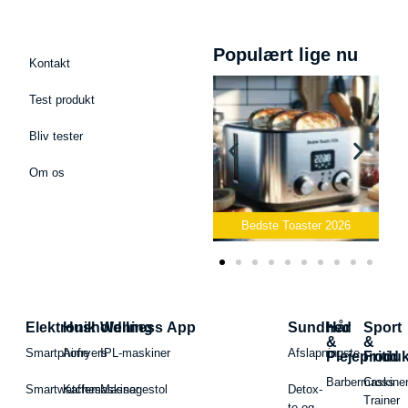
Populært lige nu
Kontakt
Test produkt
Bliv tester
Om os
Bedste Podcast Mikrofon
2026
Bedste Toaster 2026
Elektronik
Husholdning
Wellness App
Sundhed
Hår
Sport
&
&
Smartphone
Airfryers
IPL-maskiner
Afslapningste
Plejeproduk
Fritid
Barbermaskiner
Cross
Smartwatches
Kaffemaskiner
Massagestol
Detox-
Trainer
te og -