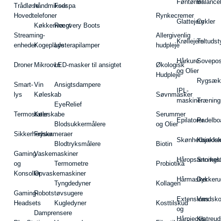
Føntørrer
Balance
Trådløse
håndmikser
Fodspa
Hovedtelefoner
Rynkecremer
Glattejern
Cykler
Køkkenvægt
Recovery Boots
Streaming-
Allergivenlig
Krøllejern
Teltudst
enheder
Kogeplade
Lysterapilamper
hudpleje
Hårkure
Sovepos
Droner
Mikroovn
LED-masker til ansigtet
Økologisk
og Olier
Hudpleje
Rygsæk
Smart-
Vin
Ansigtsdampere
IPL-
lys
Køleskab
Søvnmasker
maskiner
Træning
EyeRelief
Termostater
Køleskabe
Serummer
Epilatorer
Padelbo
Blodsukkermålere
og Olier
Sikkerhedskameraer
Fryser
Skønhedsredsk
Kajakke
Blodtryksmålere
Biotin
Gaming
Vaskemaskiner
Håropsætningst
Snorkel
og
Termometre
Probiotika
Konsoller
Opvaskemaskiner
Hårmasker
Dykkeru
Tyngdedyner
Kollagen
Gaming-
Robotstøvsugere
Extensions
Vandsk
Headsets
Kugledyner
Kosttilskud
og
Damprensere
Hårpieces
Klatreud