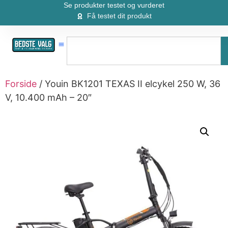
Se produkter testet og vurderet
Få testet dit produkt
Forside
/ Youin BK1201 TEXAS II elcykel 250 W, 36
V, 10.400 mAh – 20″