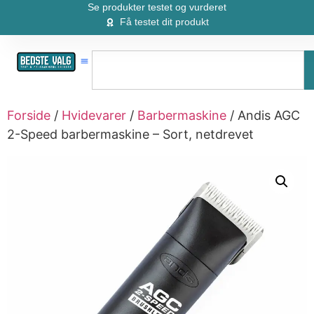
Se produkter testet og vurderet
Få testet dit produkt
Forside
/
Hvidevarer
/
Barbermaskine
/ Andis AGC
2-Speed barbermaskine – Sort, netdrevet