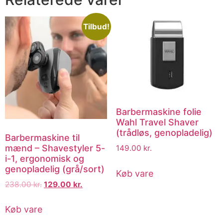
Tilbud!
Barbermaskine folie
Wahl Travel Shaver
(trådløs, genopladelig)
Barbermaskine til
mænd – Shavestyler 5-
149.00
kr.
i-1, ergonomisk og
genopladelig (grå/sort)
Køb vare
238.00
kr.
129.00
kr.
Køb vare