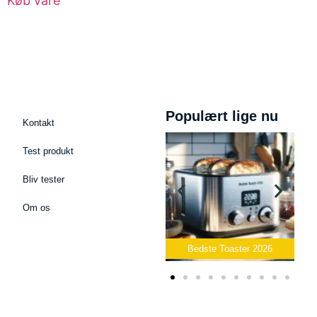
Køb vare
Populært lige nu
Kontakt
Test produkt
Bliv tester
Om os
dcast Mikrofon
2026
Bedste Toaster 2026
Bedste Elkedel 20