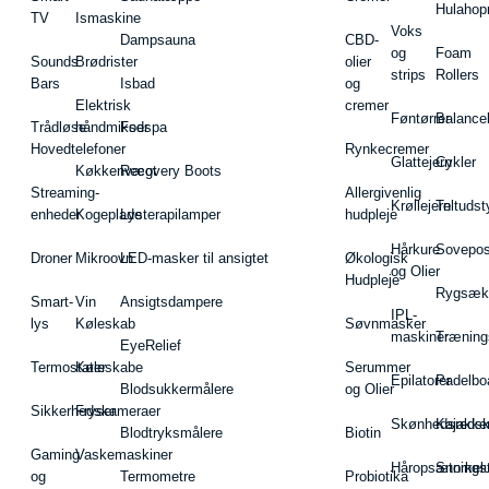
Hulahop
TV
Ismaskine
Voks
Dampsauna
CBD-
og
Foam
Sounds
Brødrister
olier
strips
Rollers
Bars
Isbad
og
Elektrisk
cremer
Føntørrer
Balance
Trådløse
håndmikser
Fodspa
Hovedtelefoner
Rynkecremer
Glattejern
Cykler
Køkkenvægt
Recovery Boots
Streaming-
Allergivenlig
Krøllejern
Teltudst
enheder
Kogeplade
Lysterapilamper
hudpleje
Hårkure
Sovepos
Droner
Mikroovn
LED-masker til ansigtet
Økologisk
og Olier
Hudpleje
Rygsæk
Smart-
Vin
Ansigtsdampere
IPL-
lys
Køleskab
Søvnmasker
maskiner
Træning
EyeRelief
Termostater
Køleskabe
Serummer
Epilatorer
Padelbo
Blodsukkermålere
og Olier
Sikkerhedskameraer
Fryser
Skønhedsredsk
Kajakke
Blodtryksmålere
Biotin
Gaming
Vaskemaskiner
Håropsætningst
Snorkel
og
Termometre
Probiotika