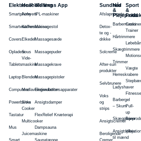
Elektronik
Husholdning
Wellness App
Sundhed
Hår
Sport
&
&
Smartphone
Airfryers
IPL-maskiner
Afslapningste
Plejeproduk
Fritid
Barbermaskiner
Cross
Smartwatches
Kaffemaskiner
Massagestol
Detox-
Trainer
te og -
Hårtrimmere
Covers
Elkedel
Massagesæde
drikke
Løbebå
Skægtrimmere
Opladere
Sous
Massagepuder
Solcreme
Motions
Vide-
Trimmer
Tablets
maskine
Massagekrave
After-sun
Vægte
produkter
Herreskrabere
Laptop
Blendere
Massagepistoler
Stepbæ
Selvbrunere
Ladyshaver
Computere
Madlavningsrobotter
Elstimulationsapparater
Fitnesse
Voks
Barbergel
Powerbanks
Slow
Ansigtsdamper
og
– Skum
Pull-
Cooker
strips
up
Tastatur
FlexRelief Knæterapi
Skægplejeprodu
Barer
Multicooker
Ansigtscremer
Mus
Dampsauna
Ansigtspleje
Vibratio
Juicemaskine
Beroligende
til mænd
Smart
Saunatæppe
Cremer