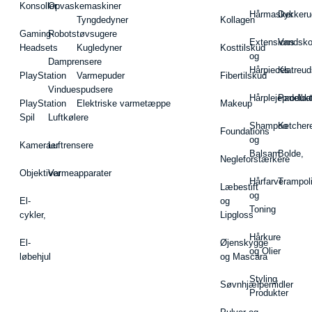
Konsoller
Opvaskemaskiner
Hårmasker
Dykkeru
Tyngdedyner
Kollagen
Gaming-
Robotstøvsugere
Extensions
Vandsk
Headsets
Kugledyner
Kosttilskud
og
Damprensere
Hårpieces
Klatreud
PlayStation
Varmepuder
Fibertilskud
Vinduespudsere
Hårplejeprodukt
Padelba
PlayStation
Elektriske varmetæppe
Makeup
Spil
Luftkølere
Shampoo
Ketcher
Foundations
og
Kameraer
Luftrensere
Balsam
Bolde,
Negleforstærkere
Objektiver
Varmeapparater
Hårfarve
Trampol
Læbestift
og
El-
og
Toning
cykler,
Lipgloss
Hårkure
El-
Øjenskygge
og Olier
løbehjul
og Mascara
Styling
Søvnhjælpemidler
Produkter