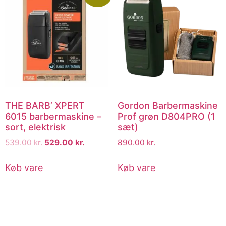
THE BARB’ XPERT
Gordon Barbermaskine
6015 barbermaskine –
Prof grøn D804PRO (1
sort, elektrisk
sæt)
539.00
kr.
529.00
kr.
890.00
kr.
Køb vare
Køb vare