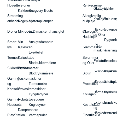
Trådløse
håndmikser
Fodspa
Hovedtelefoner
Rynkecremer
Glattejern
Cykler
Køkkenvægt
Recovery Boots
Streaming-
Allergivenlig
Krøllejern
Teltudst
enheder
Kogeplade
Lysterapilamper
hudpleje
Hårkure
Sovepos
Droner
Mikroovn
LED-masker til ansigtet
Økologisk
og Olier
Hudpleje
Rygsæk
Smart-
Vin
Ansigtsdampere
IPL-
lys
Køleskab
Søvnmasker
maskiner
Træning
EyeRelief
Termostater
Køleskabe
Serummer
Epilatorer
Padelbo
Blodsukkermålere
og Olier
Sikkerhedskameraer
Fryser
Skønhedsredsk
Kajakke
Blodtryksmålere
Biotin
Gaming
Vaskemaskiner
Håropsætningst
Snorkel
og
Termometre
Probiotika
Konsoller
Opvaskemaskiner
Hårmasker
Dykkeru
Tyngdedyner
Kollagen
Gaming-
Robotstøvsugere
Extensions
Vandsk
Headsets
Kugledyner
Kosttilskud
og
Damprensere
Hårpieces
Klatreud
PlayStation
Varmepuder
Fibertilskud