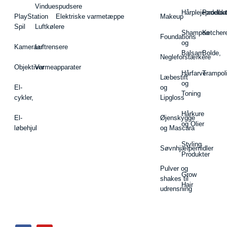
Vinduespudsere
Hårplejeprodukt
Padelba
PlayStation
Elektriske varmetæppe
Makeup
Spil
Luftkølere
Shampoo
Ketcher
Foundations
og
Kameraer
Luftrensere
Balsam
Bolde,
Negleforstærkere
Objektiver
Varmeapparater
Hårfarve
Trampol
Læbestift
og
El-
og
Toning
cykler,
Lipgloss
Hårkure
El-
Øjenskygge
og Olier
løbehjul
og Mascara
Styling
Søvnhjælpemidler
Produkter
Pulver og
Grow
shakes til
Hair
udrensning