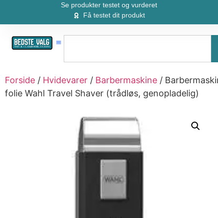
Se produkter testet og vurderet
Få testet dit produkt
Forside
/
Hvidevarer
/
Barbermaskine
/ Barbermaski
folie Wahl Travel Shaver (trådløs, genopladelig)