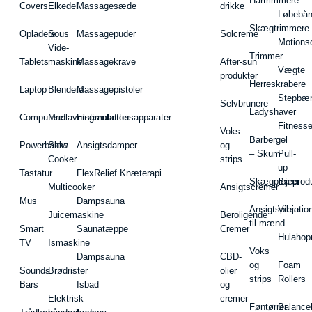
Hårtrimmere
Covers
Elkedel
Massagesæde
drikke
Løbebå
Skægtrimmere
Opladere
Sous
Massagepuder
Solcreme
Motions
Vide-
Trimmer
Tablets
maskine
Massagekrave
After-sun
Vægte
produkter
Herreskrabere
Laptop
Blendere
Massagepistoler
Stepbæ
Selvbrunere
Ladyshaver
Computere
Madlavningsrobotter
Elstimulationsapparater
Fitnesse
Voks
Barbergel
Powerbanks
Slow
Ansigtsdamper
og
– Skum
Pull-
Cooker
strips
up
Tastatur
FlexRelief Knæterapi
Skægplejeprodu
Barer
Multicooker
Ansigtscremer
Mus
Dampsauna
Ansigtspleje
Vibratio
Juicemaskine
Beroligende
til mænd
Smart
Saunatæppe
Cremer
Hulahop
TV
Ismaskine
Voks
Dampsauna
CBD-
og
Foam
Sounds
Brødrister
olier
strips
Rollers
Bars
Isbad
og
Elektrisk
cremer
Føntørrer
Balance