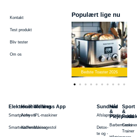
Populært lige nu
Kontakt
Test produkt
Bliv tester
Om os
Bedste Podcast Mikrofon
2026
Bedste Toaster 2026
Elektronik
Husholdning
Wellness App
Sundhed
Hår
Sport
&
&
Smartphone
Airfryers
IPL-maskiner
Afslapningste
Plejeproduk
Fritid
Barbermaskiner
Cross
Smartwatches
Kaffemaskiner
Massagestol
Detox-
Trainer
te og -