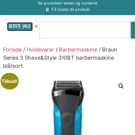
Se produkter testet og vurderet
Få testet dit produkt
Forside
/
Hvidevarer
/
Barbermaskine
/ Braun
Series 3 Shave&Style 310BT barbermaskine
blå/sort
Tilbud!