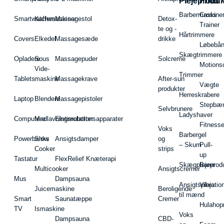
Plejeproduk
Fritid
Barbermaskiner
Cross
Smartwatches
Kaffemaskiner
Massagestol
Detox-
Trainer
te og -
Hårtrimmere
Covers
Elkedel
Massagesæde
drikke
Løbebå
Skægtrimmere
Opladere
Sous
Massagepuder
Solcreme
Motions
Vide-
Trimmer
Tablets
maskine
Massagekrave
After-sun
Vægte
produkter
Herreskrabere
Laptop
Blendere
Massagepistoler
Stepbæ
Selvbrunere
Ladyshaver
Computere
Madlavningsrobotter
Elstimulationsapparater
Fitnesse
Voks
Barbergel
Powerbanks
Slow
Ansigtsdamper
og
– Skum
Pull-
Cooker
strips
up
Tastatur
FlexRelief Knæterapi
Skægplejeprodu
Barer
Multicooker
Ansigtscremer
Mus
Dampsauna
Ansigtspleje
Vibratio
Juicemaskine
Beroligende
til mænd
Smart
Saunatæppe
Cremer
Hulahop
TV
Ismaskine
Voks
Dampsauna
CBD-