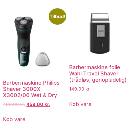
Tilbud!
Barbermaskine folie
Wahl Travel Shaver
(trådløs, genopladelig)
Barbermaskine Philips
Shaver 3000X
149.00
kr.
X3002/00 Wet & Dry
Køb vare
499.00
kr.
459.00
kr.
Køb vare