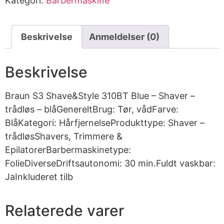
Kategori:
Barbermaskine
Beskrivelse
Anmeldelser (0)
Beskrivelse
Braun S3 Shave&Style 310BT Blue – Shaver –
trådløs – blåGenereltBrug: Tør, vådFarve:
BlåKategori: HårfjernelseProdukttype: Shaver –
trådløsShavers, Trimmere &
EpilatorerBarbermaskinetype:
FolieDiverseDriftsautonomi: 30 min.Fuldt vaskbar:
JaInkluderet tilb
Relaterede varer