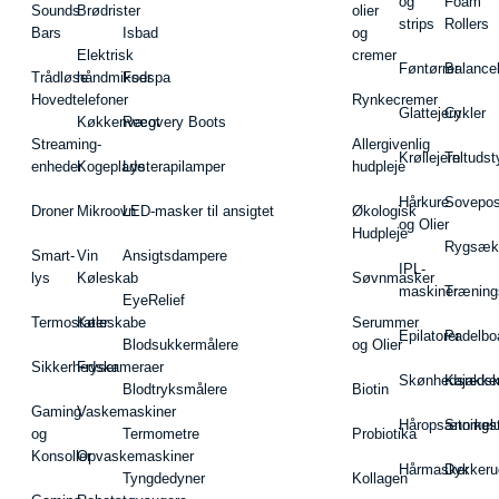
og
Foam
Sounds
Brødrister
olier
strips
Rollers
Bars
Isbad
og
Elektrisk
cremer
Føntørrer
Balance
Trådløse
håndmikser
Fodspa
Hovedtelefoner
Rynkecremer
Glattejern
Cykler
Køkkenvægt
Recovery Boots
Streaming-
Allergivenlig
Krøllejern
Teltudst
enheder
Kogeplade
Lysterapilamper
hudpleje
Hårkure
Sovepos
Droner
Mikroovn
LED-masker til ansigtet
Økologisk
og Olier
Hudpleje
Rygsæk
Smart-
Vin
Ansigtsdampere
IPL-
lys
Køleskab
Søvnmasker
maskiner
Træning
EyeRelief
Termostater
Køleskabe
Serummer
Epilatorer
Padelbo
Blodsukkermålere
og Olier
Sikkerhedskameraer
Fryser
Skønhedsredsk
Kajakke
Blodtryksmålere
Biotin
Gaming
Vaskemaskiner
Håropsætningst
Snorkel
og
Termometre
Probiotika
Konsoller
Opvaskemaskiner
Hårmasker
Dykkeru
Tyngdedyner
Kollagen