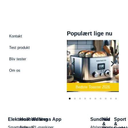
Populært lige nu
Kontakt
Test produkt
Bliv tester
Om os
Bedste Podcast Mikrofon
2026
Bedste Toaster 2026
Bedste 
Elektronik
Husholdning
Wellness App
Sundhed
Hår
Sport
&
&
Smartphone
Airfryers
IPL-maskiner
Afslapningste