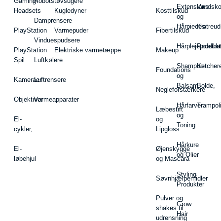
Gaming-
Robotstøvsugere
Extensions
Vandsk
Headsets
Kugledyner
Kosttilskud
og
Damprensere
Hårpieces
Klatreud
PlayStation
Varmepuder
Fibertilskud
Vinduespudsere
Hårplejeprodukt
Padelba
PlayStation
Elektriske varmetæppe
Makeup
Spil
Luftkølere
Shampoo
Ketcher
Foundations
og
Kameraer
Luftrensere
Balsam
Bolde,
Negleforstærkere
Objektiver
Varmeapparater
Hårfarve
Trampol
Læbestift
og
El-
og
Toning
cykler,
Lipgloss
Hårkure
El-
Øjenskygge
og Olier
løbehjul
og Mascara
Styling
Søvnhjælpemidler
Produkter
Pulver og
Grow
shakes til
Hair
udrensning