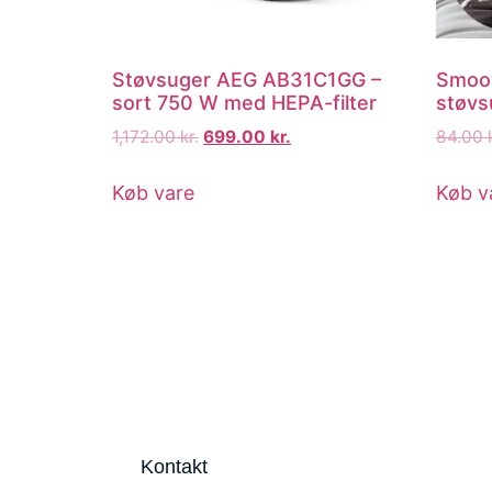
Støvsuger AEG AB31C1GG –
Smoov
sort 750 W med HEPA-filter
støvs
1,172.00
kr.
699.00
kr.
84.00
Køb vare
Køb v
Kontakt