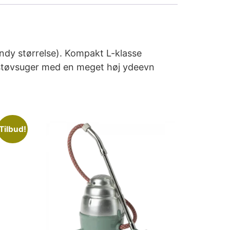
andy størrelse). Kompakt L-klasse
n støvsuger med en meget høj ydeevn
Tilbud!