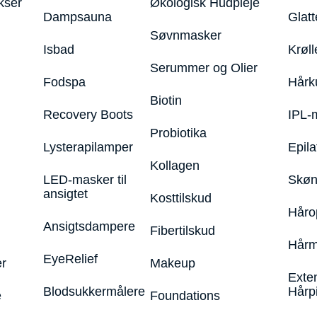
kser
Økologisk Hudpleje
Dampsauna
Glatt
Søvnmasker
Isbad
Krøll
Serummer og Olier
Fodspa
Hårk
Biotin
Recovery Boots
IPL-
Probiotika
Lysterapilamper
Epila
Kollagen
LED-masker til
Skøn
ansigtet
Kosttilskud
Håro
Ansigtsdampere
Fibertilskud
Hårm
EyeRelief
r
Makeup
Exte
Blodsukkermålere
Hårp
e
Foundations