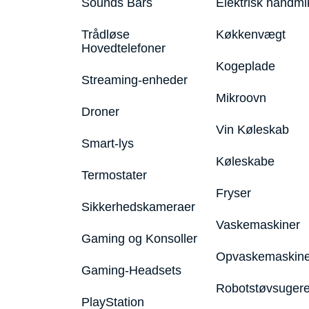
Sounds Bars
Elektrisk håndmi
Trådløse
Køkkenvægt
Hovedtelefoner
Kogeplade
Streaming-enheder
Mikroovn
Droner
Vin Køleskab
Smart-lys
Køleskabe
Termostater
Fryser
Sikkerhedskameraer
Vaskemaskiner
Gaming og Konsoller
Opvaskemaskine
Gaming-Headsets
Robotstøvsuger
PlayStation