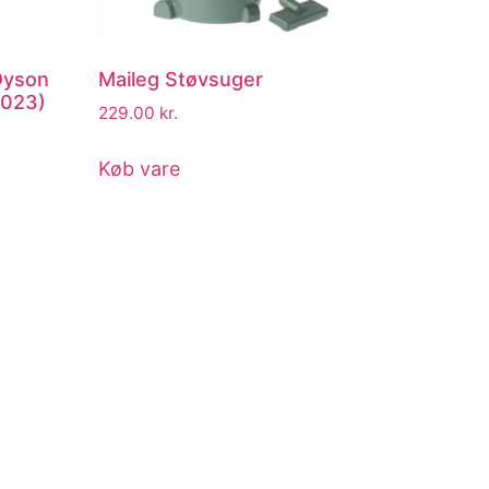
Dyson
Maileg Støvsuger
2023)
229.00
kr.
Køb vare