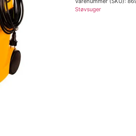
Varenummer (SKU):
86
Støvsuger