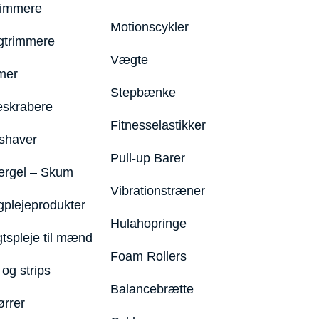
rimmere
Motionscykler
trimmere
Vægte
mer
Stepbænke
eskrabere
Fitnesselastikker
shaver
Pull-up Barer
ergel – Skum
Vibrationstræner
plejeprodukter
Hulahopringe
gtspleje til mænd
Foam Rollers
og strips
Balancebrætte
ørrer