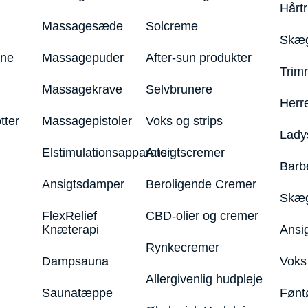
Hårt
Massagesæde
Solcreme
Skæg
ine
Massagepuder
After-sun produkter
Trim
Massagekrave
Selvbrunere
Herr
tter
Massagepistoler
Voks og strips
Lady
Elstimulationsapparater
Ansigtscremer
Barb
Ansigtsdamper
Beroligende Cremer
Skæg
FlexRelief
CBD-olier og cremer
Knæterapi
Ansi
Rynkecremer
Dampsauna
Voks 
Allergivenlig hudpleje
Saunatæppe
Fønt