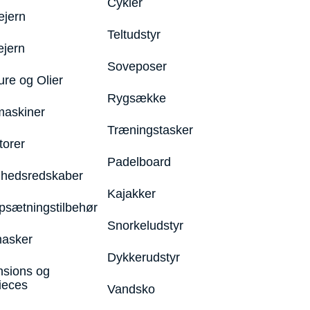
Cykler
ejern
Teltudstyr
ejern
Soveposer
ure og Olier
Rygsække
maskiner
Træningstasker
torer
Padelboard
hedsredskaber
Kajakker
psætningstilbehør
Snorkeludstyr
asker
Dykkerudstyr
nsions og
ieces
Vandsko