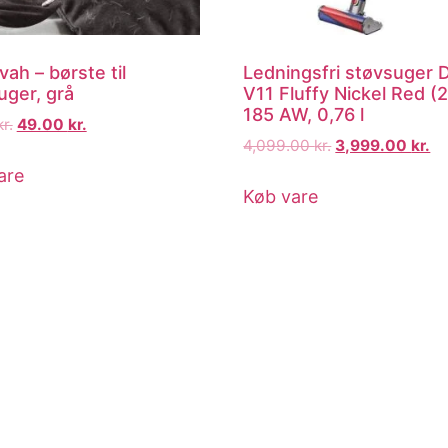
ah – børste til
Ledningsfri støvsuger 
uger, grå
V11 Fluffy Nickel Red (
185 AW, 0,76 l
kr.
49.00
kr.
4,099.00
kr.
3,999.00
kr.
are
Køb vare