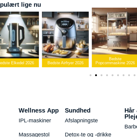
pulært lige nu
Bedste
edste Elkedel 2026
Bedste Airfryer 2026
Popcornmaskine 2026
Wellness App
Sundhed
Hår
Plej
IPL-maskiner
Afslapningste
Barb
Massagestol
Detox-te og -drikke