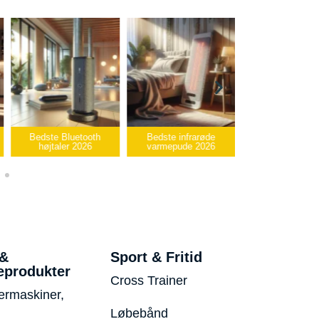
Bedste Bluetooth
Bedste infrarøde
højtaler 2026
varmepude 2026
Bedste USB-sti
 &
Sport & Fritid
eprodukter
Cross Trainer
ermaskiner,
Løbebånd