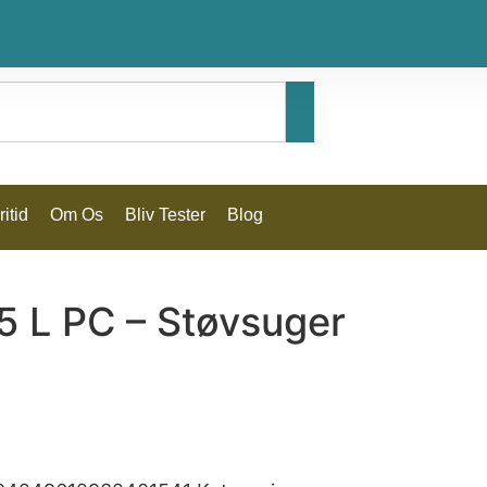
itid
Om Os
Bliv Tester
Blog
5 L PC – Støvsuger