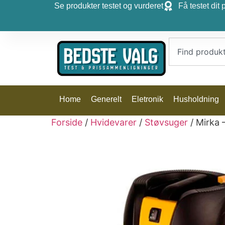
Se produkter testet og vurderet
Få testet dit 
Home
Generelt
Eletronik
Husholdning
Forside
/
Hvidevarer
/
Støvsuger
/ Mirka 