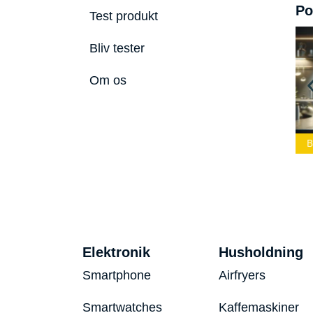
Po
Test produkt
Bliv tester
Om os
ste Led
Bedste Podcast
lygte 2026
Mikrofon 2026
Bedste Toaster 2026
B
Elektronik
Husholdning
Smartphone
Airfryers
Smartwatches
Kaffemaskiner