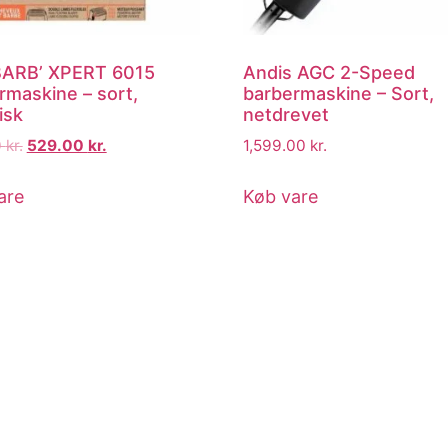
BARB’ XPERT 6015
Andis AGC 2-Speed
rmaskine – sort,
barbermaskine – Sort,
isk
netdrevet
0
kr.
529.00
kr.
1,599.00
kr.
are
Køb vare