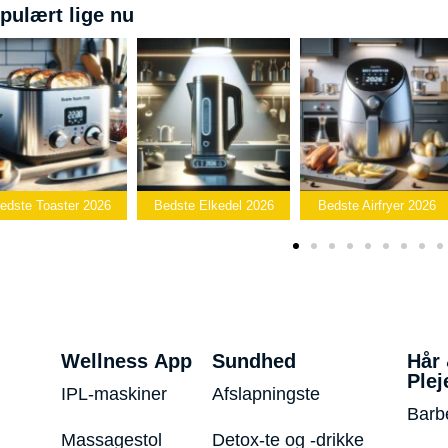
pulært lige nu
Bedste
edste Elkedel 2026
Bedste Airfryer 2026
Popcornmaskine 2026
Wellness App
Sundhed
Hår
Plej
IPL-maskiner
Afslapningste
Barb
Massagestol
Detox-te og -drikke