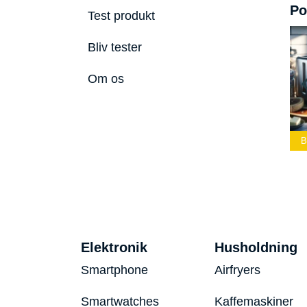
Po
Test produkt
Bliv tester
Om os
ste Led
Bedste Podcast
lygte 2026
Mikrofon 2026
Bedste Toaster 2026
B
Elektronik
Husholdning
Smartphone
Airfryers
Smartwatches
Kaffemaskiner