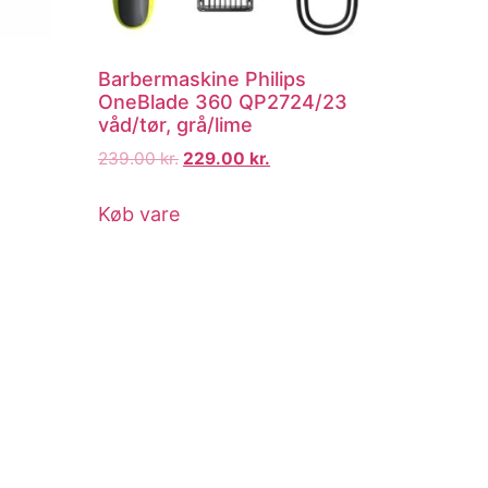
Barbermaskine Philips
OneBlade 360 QP2724/23
våd/tør, grå/lime
239.00
kr.
229.00
kr.
Køb vare