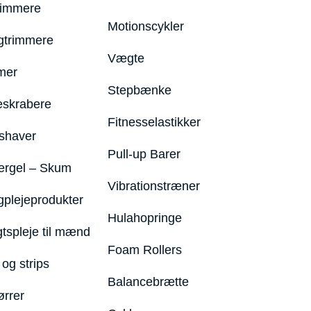
rimmere
Motionscykler
trimmere
Vægte
mer
Stepbænke
eskrabere
Fitnesselastikker
shaver
Pull-up Barer
ergel – Skum
Vibrationstræner
plejeprodukter
Hulahopringe
gtspleje til mænd
Foam Rollers
og strips
Balancebrætte
ørrer