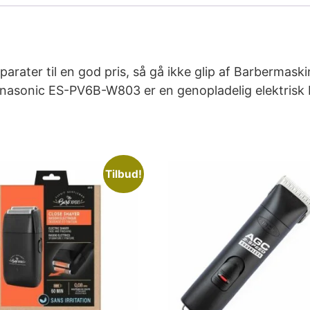
parater til en god pris, så gå ikke glip af Barbermas
asonic ES-PV6B-W803 er en genopladelig elektrisk b
Tilbud!