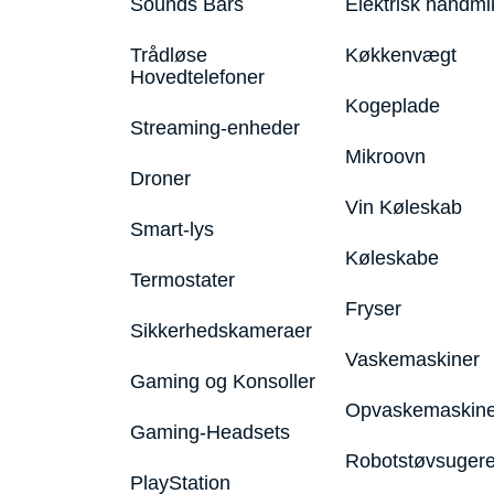
Sounds Bars
Elektrisk håndmi
Trådløse
Køkkenvægt
Hovedtelefoner
Kogeplade
Streaming-enheder
Mikroovn
Droner
Vin Køleskab
Smart-lys
Køleskabe
Termostater
Fryser
Sikkerhedskameraer
Vaskemaskiner
Gaming og Konsoller
Opvaskemaskine
Gaming-Headsets
Robotstøvsuger
PlayStation