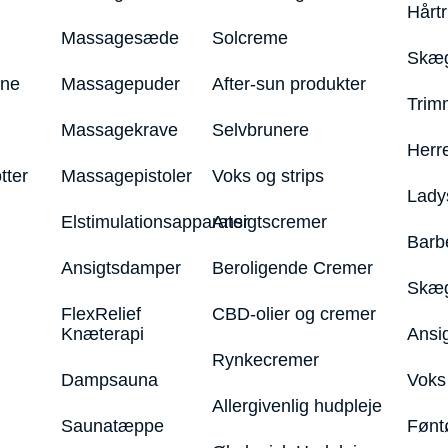
Hårt
Massagesæde
Solcreme
Skæg
ine
Massagepuder
After-sun produkter
Trim
Massagekrave
Selvbrunere
Herr
tter
Massagepistoler
Voks og strips
Lady
Elstimulationsapparater
Ansigtscremer
Barb
Ansigtsdamper
Beroligende Cremer
Skæg
FlexRelief
CBD-olier og cremer
Knæterapi
Ansi
Rynkecremer
Dampsauna
Voks 
Allergivenlig hudpleje
Saunatæppe
Fønt