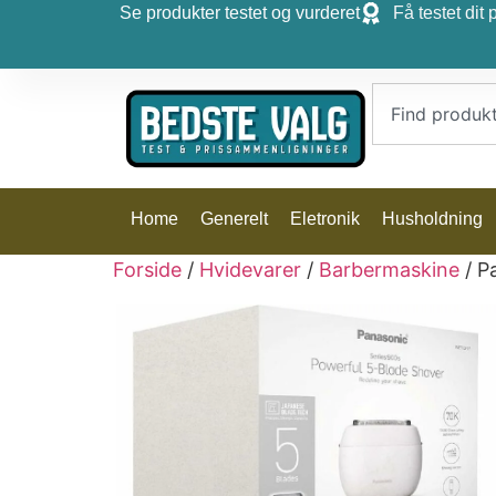
Se produkter testet og vurderet
Få testet dit 
Home
Generelt
Eletronik
Husholdning
Forside
/
Hvidevarer
/
Barbermaskine
/ P