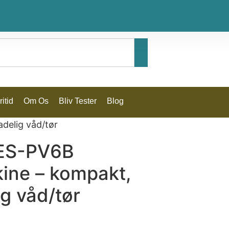
itid
Om Os
Bliv Tester
Blog
delig våd/tør
 ES-PV6B
ine – kompakt,
g våd/tør