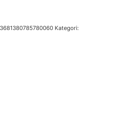
93681380785780060
Kategori: