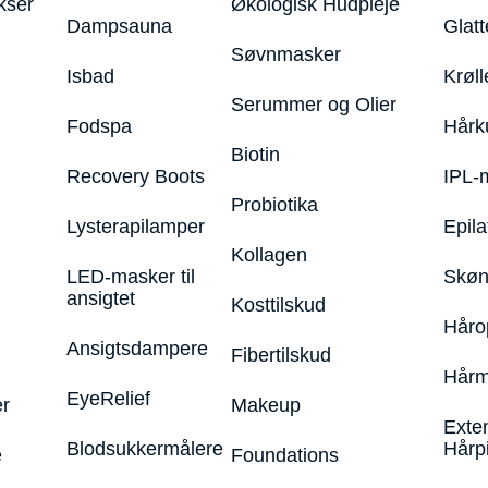
kser
Økologisk Hudpleje
Dampsauna
Glatt
Søvnmasker
Isbad
Krøll
Serummer og Olier
Fodspa
Hårk
Biotin
Recovery Boots
IPL-
Probiotika
Lysterapilamper
Epila
Kollagen
LED-masker til
Skøn
ansigtet
Kosttilskud
Håro
Ansigtsdampere
Fibertilskud
Hårm
EyeRelief
r
Makeup
Exte
Blodsukkermålere
Hårp
e
Foundations