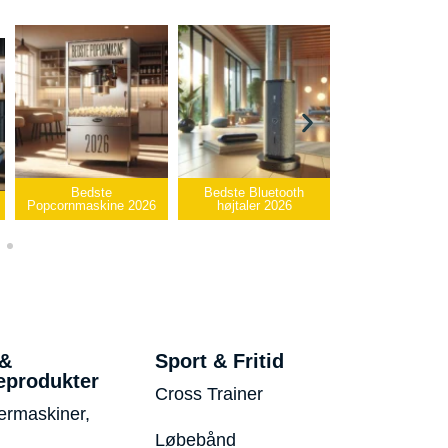
Bedste Bluetooth
Bedste infrarøde
højtaler 2026
varmepude 2026
Bedste USB-sti
 &
Sport & Fritid
eprodukter
Cross Trainer
ermaskiner,
Løbebånd