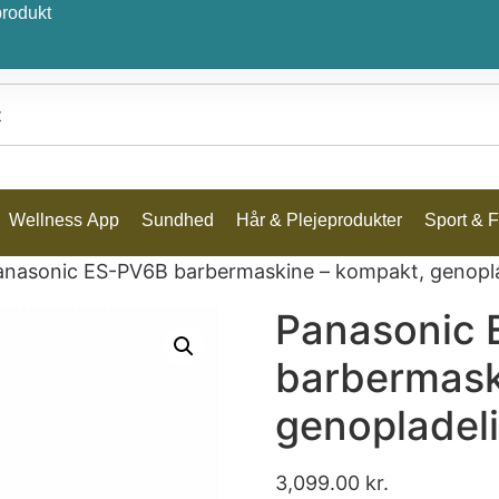
produkt
Wellness App
Sundhed
Hår & Plejeprodukter
Sport & Fr
anasonic ES-PV6B barbermaskine – kompakt, genopla
Panasonic
barbermask
genopladeli
3,099.00
kr.