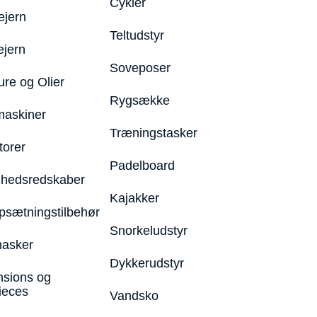
Cykler
ejern
Teltudstyr
ejern
Soveposer
ure og Olier
Rygsække
maskiner
Træningstasker
torer
Padelboard
hedsredskaber
Kajakker
psætningstilbehør
Snorkeludstyr
asker
Dykkerudstyr
nsions og
ieces
Vandsko