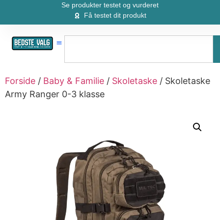
Se produkter testet og vurderet
Få testet dit produkt
Forside
/
Baby & Familie
/
Skoletaske
/ Skoletaske
Army Ranger 0-3 klasse