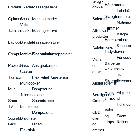
te og -
Hårtrimmere
Covers
Elkedel
Massagesæde
drikke
Løbebå
Skægtrimmere
Opladere
Sous
Massagepuder
Solcreme
Motions
Vide-
Trimmer
Tablets
maskine
Massagekrave
After-sun
Vægte
produkter
Herreskrabere
Laptop
Blendere
Massagepistoler
Stepbæ
Selvbrunere
Ladyshaver
Computere
Madlavningsrobotter
Elstimulationsapparater
Fitnesse
Voks
Barbergel
Powerbanks
Slow
Ansigtsdamper
og
– Skum
Pull-
Cooker
strips
up
Tastatur
FlexRelief Knæterapi
Skægplejeprodu
Barer
Multicooker
Ansigtscremer
Mus
Dampsauna
Ansigtspleje
Vibratio
Juicemaskine
Beroligende
til mænd
Smart
Saunatæppe
Cremer
Hulahop
TV
Ismaskine
Voks
Dampsauna
CBD-
og
Foam
Sounds
Brødrister
olier
strips
Rollers
Bars
Isbad
og
Elektrisk
cremer