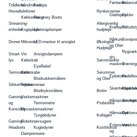
Føntørrer
Balance
Trådløse
håndmikser
Fodspa
Hovedtelefoner
Rynkecremer
Glattejern
Cykler
Køkkenvægt
Recovery Boots
Streaming-
Allergivenlig
Krøllejern
Teltudst
enheder
Kogeplade
Lysterapilamper
hudpleje
Hårkure
Sovepos
Droner
Mikroovn
LED-masker til ansigtet
Økologisk
og Olier
Hudpleje
Rygsæk
Smart-
Vin
Ansigtsdampere
IPL-
lys
Køleskab
Søvnmasker
maskiner
Træning
EyeRelief
Termostater
Køleskabe
Serummer
Epilatorer
Padelbo
Blodsukkermålere
og Olier
Sikkerhedskameraer
Fryser
Skønhedsredsk
Kajakke
Blodtryksmålere
Biotin
Gaming
Vaskemaskiner
Håropsætningst
Snorkel
og
Termometre
Probiotika
Konsoller
Opvaskemaskiner
Hårmasker
Dykkeru
Tyngdedyner
Kollagen
Gaming-
Robotstøvsugere
Extensions
Vandsk
Headsets
Kugledyner
Kosttilskud
og
Damprensere