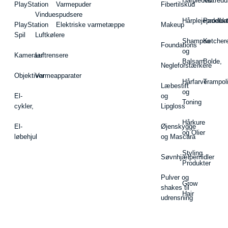
Hårpieces
Klatreud
PlayStation
Varmepuder
Fibertilskud
Vinduespudsere
Hårplejeprodukt
Padelba
PlayStation
Elektriske varmetæppe
Makeup
Spil
Luftkølere
Shampoo
Ketcher
Foundations
og
Kameraer
Luftrensere
Balsam
Bolde,
Negleforstærkere
Objektiver
Varmeapparater
Hårfarve
Trampol
Læbestift
og
El-
og
Toning
cykler,
Lipgloss
Hårkure
El-
Øjenskygge
og Olier
løbehjul
og Mascara
Styling
Søvnhjælpemidler
Produkter
Pulver og
Grow
shakes til
Hair
udrensning