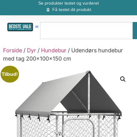
Se produkter testet og vurderet
Få testet dit produkt
Forside
/
Dyr
/
Hundebur
/ Udendørs hundebur
med tag 200x100x150 cm
Tilbud!