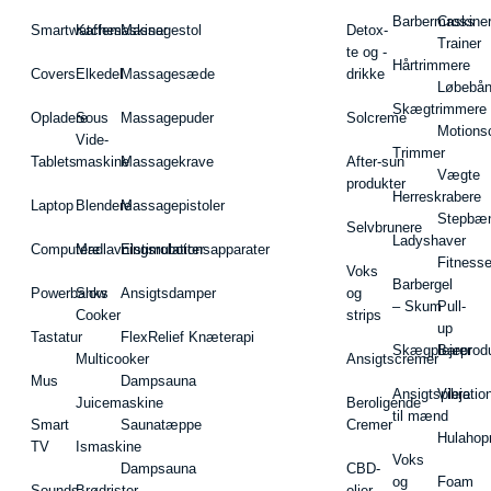
Barbermaskiner
Cross
Smartwatches
Kaffemaskiner
Massagestol
Detox-
Trainer
te og -
Hårtrimmere
Covers
Elkedel
Massagesæde
drikke
Løbebå
Skægtrimmere
Opladere
Sous
Massagepuder
Solcreme
Motions
Vide-
Trimmer
Tablets
maskine
Massagekrave
After-sun
Vægte
produkter
Herreskrabere
Laptop
Blendere
Massagepistoler
Stepbæ
Selvbrunere
Ladyshaver
Computere
Madlavningsrobotter
Elstimulationsapparater
Fitnesse
Voks
Barbergel
Powerbanks
Slow
Ansigtsdamper
og
– Skum
Pull-
Cooker
strips
up
Tastatur
FlexRelief Knæterapi
Skægplejeprodu
Barer
Multicooker
Ansigtscremer
Mus
Dampsauna
Ansigtspleje
Vibratio
Juicemaskine
Beroligende
til mænd
Smart
Saunatæppe
Cremer
Hulahop
TV
Ismaskine
Voks
Dampsauna
CBD-
og
Foam
Sounds
Brødrister
olier