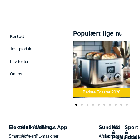
Populært lige nu
Kontakt
Test produkt
Bliv tester
Om os
ofon
Bedste Toaster 2026
Bedste Elkedel 2026
Elektronik
Husholdning
Wellness App
Sundhed
Hår
Sport
&
&
Smartphone
Airfryers
IPL-maskiner
Afslapningste
Plejeproduk
Fritid