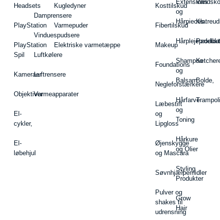
Extensions
Vandsk
Headsets
Kugledyner
Kosttilskud
og
Damprensere
Hårpieces
Klatreud
PlayStation
Varmepuder
Fibertilskud
Vinduespudsere
Hårplejeprodukt
Padelba
PlayStation
Elektriske varmetæppe
Makeup
Spil
Luftkølere
Shampoo
Ketcher
Foundations
og
Kameraer
Luftrensere
Balsam
Bolde,
Negleforstærkere
Objektiver
Varmeapparater
Hårfarve
Trampol
Læbestift
og
El-
og
Toning
cykler,
Lipgloss
Hårkure
El-
Øjenskygge
og Olier
løbehjul
og Mascara
Styling
Søvnhjælpemidler
Produkter
Pulver og
Grow
shakes til
Hair
udrensning