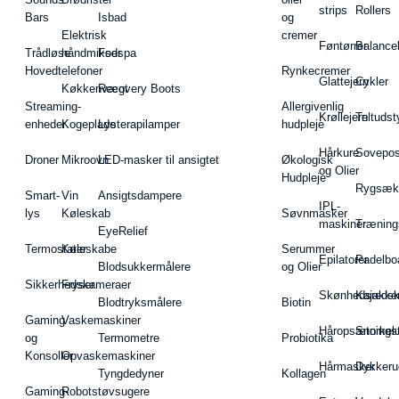
strips
Rollers
Bars
Isbad
og
Elektrisk
cremer
Føntørrer
Balance
Trådløse
håndmikser
Fodspa
Hovedtelefoner
Rynkecremer
Glattejern
Cykler
Køkkenvægt
Recovery Boots
Streaming-
Allergivenlig
Krøllejern
Teltudst
enheder
Kogeplade
Lysterapilamper
hudpleje
Hårkure
Sovepos
Droner
Mikroovn
LED-masker til ansigtet
Økologisk
og Olier
Hudpleje
Rygsæk
Smart-
Vin
Ansigtsdampere
IPL-
lys
Køleskab
Søvnmasker
maskiner
Træning
EyeRelief
Termostater
Køleskabe
Serummer
Epilatorer
Padelbo
Blodsukkermålere
og Olier
Sikkerhedskameraer
Fryser
Skønhedsredsk
Kajakke
Blodtryksmålere
Biotin
Gaming
Vaskemaskiner
Håropsætningst
Snorkel
og
Termometre
Probiotika
Konsoller
Opvaskemaskiner
Hårmasker
Dykkeru
Tyngdedyner
Kollagen
Gaming-
Robotstøvsugere