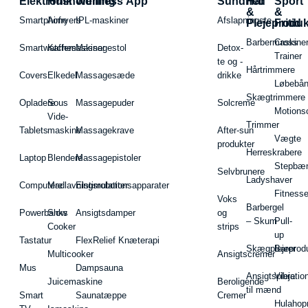
Elektronik
Husholdning
Wellness App
Sundhed
Hår
Sport
&
&
Smartphone
Airfryers
IPL-maskiner
Afslapningste
Plejeproduk
Fritid
Barbermaskiner
Cross
Smartwatches
Kaffemaskiner
Massagestol
Detox-
Trainer
te og -
Hårtrimmere
Covers
Elkedel
Massagesæde
drikke
Løbebå
Skægtrimmere
Opladere
Sous
Massagepuder
Solcreme
Motions
Vide-
Trimmer
Tablets
maskine
Massagekrave
After-sun
Vægte
produkter
Herreskrabere
Laptop
Blendere
Massagepistoler
Stepbæ
Selvbrunere
Ladyshaver
Computere
Madlavningsrobotter
Elstimulationsapparater
Fitnesse
Voks
Barbergel
Powerbanks
Slow
Ansigtsdamper
og
– Skum
Pull-
Cooker
strips
up
Tastatur
FlexRelief Knæterapi
Skægplejeprodu
Barer
Multicooker
Ansigtscremer
Mus
Dampsauna
Ansigtspleje
Vibratio
Juicemaskine
Beroligende
til mænd
Smart
Saunatæppe
Cremer
Hulahop