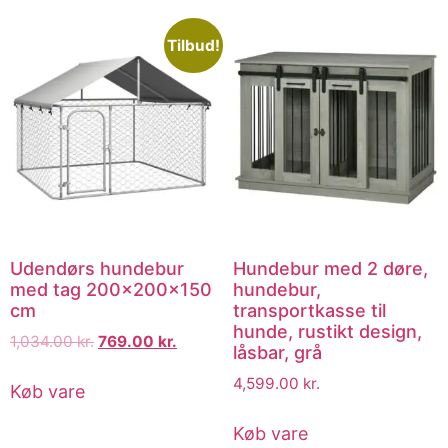
Tilbud!
Udendørs hundebur
Hundebur med 2 døre,
med tag 200x200x150
hundebur,
cm
transportkasse til
hunde, rustikt design,
1,034.00
kr.
769.00
kr.
låsbar, grå
4,599.00
kr.
Køb vare
Køb vare