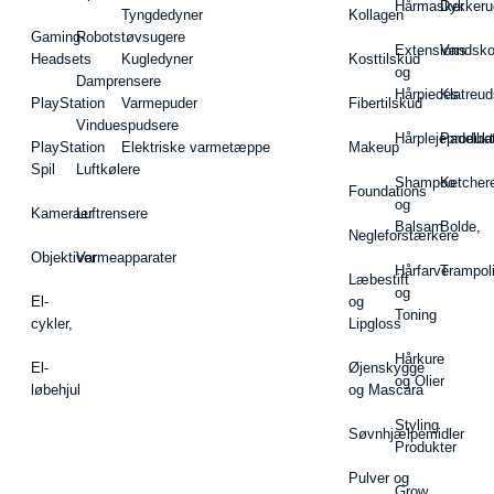
Hårmasker
Dykkeru
Tyngdedyner
Kollagen
Gaming-
Robotstøvsugere
Extensions
Vandsk
Headsets
Kugledyner
Kosttilskud
og
Damprensere
Hårpieces
Klatreud
PlayStation
Varmepuder
Fibertilskud
Vinduespudsere
Hårplejeprodukt
Padelba
PlayStation
Elektriske varmetæppe
Makeup
Spil
Luftkølere
Shampoo
Ketcher
Foundations
og
Kameraer
Luftrensere
Balsam
Bolde,
Negleforstærkere
Objektiver
Varmeapparater
Hårfarve
Trampol
Læbestift
og
El-
og
Toning
cykler,
Lipgloss
Hårkure
El-
Øjenskygge
og Olier
løbehjul
og Mascara
Styling
Søvnhjælpemidler
Produkter
Pulver og
Grow