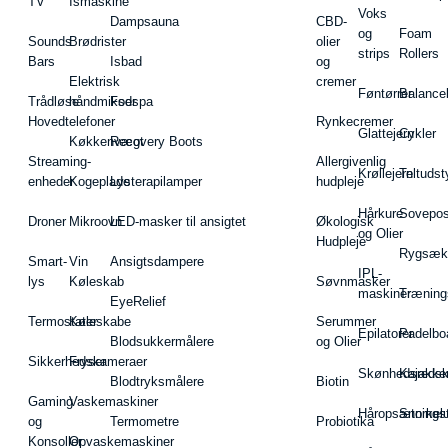
TV
Ismaskine
Voks
Dampsauna
CBD-
og
Foam
Sounds
Brødrister
olier
strips
Rollers
Bars
Isbad
og
Elektrisk
cremer
Føntørrer
Balance
Trådløse
håndmikser
Fodspa
Hovedtelefoner
Rynkecremer
Glattejern
Cykler
Køkkenvægt
Recovery Boots
Streaming-
Allergivenlig
Krøllejern
Teltudst
enheder
Kogeplade
Lysterapilamper
hudpleje
Hårkure
Sovepos
Droner
Mikroovn
LED-masker til ansigtet
Økologisk
og Olier
Hudpleje
Rygsæk
Smart-
Vin
Ansigtsdampere
IPL-
lys
Køleskab
Søvnmasker
maskiner
Træning
EyeRelief
Termostater
Køleskabe
Serummer
Epilatorer
Padelbo
Blodsukkermålere
og Olier
Sikkerhedskameraer
Fryser
Skønhedsredsk
Kajakke
Blodtryksmålere
Biotin
Gaming
Vaskemaskiner
Håropsætningst
Snorkel
og
Termometre
Probiotika
Konsoller
Opvaskemaskiner