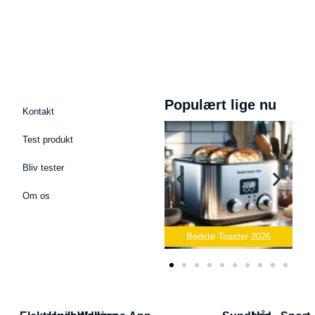
Populært lige nu
Kontakt
Test produkt
Bliv tester
Om os
st Mikrofon
26
Bedste Toaster 2026
Bedste Elkedel 2026